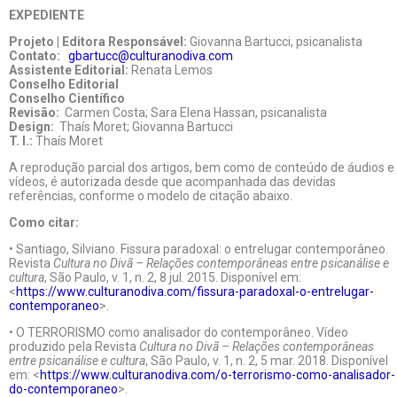
EXPEDIENTE
Projeto | Editora Responsável:
Giovanna Bartucci, psicanalista
Contato:
gbartucc@culturanodiva.com
Assistente Editorial:
Renata Lemos
Conselho Editorial
Conselho Científico
Revisão:
Carmen Costa; Sara Elena Hassan, psicanalista
Design:
Thaís Moret; Giovanna Bartucci
T. I.:
Thaís Moret
A reprodução parcial dos artigos, bem como de conteúdo de áudios e
vídeos, é autorizada desde que acompanhada das devidas
referências, conforme o modelo de citação abaixo.
Como citar:
• Santiago, Silviano. Fissura paradoxal: o entrelugar contemporâneo.
Revista
Cultura no Divã – Relações contemporâneas entre psicanálise e
cultura
, São Paulo, v. 1, n. 2, 8 jul. 2015. Disponível em:
<
https://www.culturanodiva.com/fissura-paradoxal-o-entrelugar-
contemporaneo
>.
• O TERRORISMO como analisador do contemporâneo. Vídeo
produzido pela Revista
Cultura no Divã – Relações contemporâneas
entre psicanálise e cultura
, São Paulo, v. 1, n. 2, 5 mar. 2018. Disponível
em: <
https://www.culturanodiva.com/o-terrorismo-como-analisador-
do-contemporaneo
>.