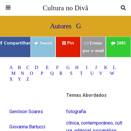
Cultura no Divã
Autores G
Compartilhar
Tweet
Pin
Enviar
SMS
por e-mail
A
B
C
D
E
F
G
H
I
J
K
L
M
N
O
P
Q
R
S
T
U
V
W
X
Y
Z
Temas Abordados
Genilson Soares
fotografia
clínica
,
contemporâneo
,
cult
Giovanna Bartucci
ura
,
editorial
,
psicanálise