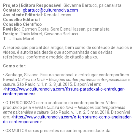
Projeto | Editora Responsável:
Giovanna Bartucci, psicanalista
Contato:
gbartucc@culturanodiva.com
Assistente Editorial:
Renata Lemos
Conselho Editorial
Conselho Científico
Revisão:
Carmen Costa; Sara Elena Hassan, psicanalista
Design:
Thaís Moret; Giovanna Bartucci
T. I.:
Thaís Moret
A reprodução parcial dos artigos, bem como de conteúdo de áudios e
vídeos, é autorizada desde que acompanhada das devidas
referências, conforme o modelo de citação abaixo.
Como citar:
• Santiago, Silviano. Fissura paradoxal: o entrelugar contemporâneo.
Revista
Cultura no Divã – Relações contemporâneas entre psicanálise e
cultura
, São Paulo, v. 1, n. 2, 8 jul. 2015. Disponível em:
<
https://www.culturanodiva.com/fissura-paradoxal-o-entrelugar-
contemporaneo
>.
• O TERRORISMO como analisador do contemporâneo. Vídeo
produzido pela Revista
Cultura no Divã – Relações contemporâneas
entre psicanálise e cultura
, São Paulo, v. 1, n. 2, 5 mar. 2018. Disponível
em: <
https://www.culturanodiva.com/o-terrorismo-como-analisador-
do-contemporaneo
>.
• OS MUITOS sexos presentes na contemporaneidade: da