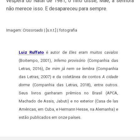
véspera do Natal de 1981, o filho disse, Mãe, a senhora
não merece isso. E desapareceu para sempre.
Imagem:
Crossroads
| [s.n.t.] | fotografia
Luiz Ruffato
é autor de
Eles eram muitos cavalos
(Boitempo, 2001),
Inferno provisório
(Companhia das
Letras, 2016),
De mim já nem se lembra
(Companhia
das Letras, 2007) e da coletânea de contos
A cidade
dorme
(Companhia das Letras, 2018), entre outros.
Seus livros ganharam prêmios no Brasil (APCA,
Machado de Assis, Jabuti) e no exterior (Casa de las
Américas, em Cuba, e Hermann Hesse, na Alemanha) e
estão publicados em onze países.