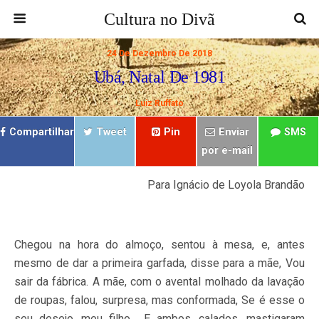
Cultura no Divã
24 De Dezembro De 2018
Ubá, Natal De 1981
Luiz Ruffato
Compartilhar
Tweet
Pin
Enviar
SMS
por e-mail
Para Ignácio de Loyola Brandão
Chegou na hora do almoço, sentou à mesa, e, antes
mesmo de dar a primeira garfada, disse para a mãe, Vou
sair da fábrica. A mãe, com o avental molhado da lavação
de roupas, falou, surpresa, mas conformada, Se é esse o
seu desejo, meu filho… E ambos, calados, mastigaram