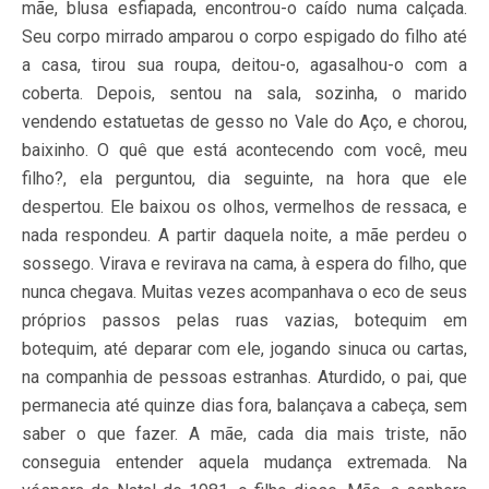
mãe, blusa esfiapada, encontrou-o caído numa calçada.
Seu corpo mirrado amparou o corpo espigado do filho até
a casa, tirou sua roupa, deitou-o, agasalhou-o com a
coberta. Depois, sentou na sala, sozinha, o marido
vendendo estatuetas de gesso no Vale do Aço, e chorou,
baixinho. O quê que está acontecendo com você, meu
filho?, ela perguntou, dia seguinte, na hora que ele
despertou. Ele baixou os olhos, vermelhos de ressaca, e
nada respondeu. A partir daquela noite, a mãe perdeu o
sossego. Virava e revirava na cama, à espera do filho, que
nunca chegava. Muitas vezes acompanhava o eco de seus
próprios passos pelas ruas vazias, botequim em
botequim, até deparar com ele, jogando sinuca ou cartas,
na companhia de pessoas estranhas. Aturdido, o pai, que
permanecia até quinze dias fora, balançava a cabeça, sem
saber o que fazer. A mãe, cada dia mais triste, não
conseguia entender aquela mudança extremada. Na