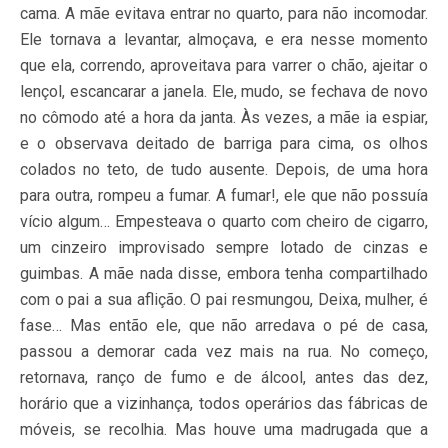
cama. A mãe evitava entrar no quarto, para não incomodar.
Ele tornava a levantar, almoçava, e era nesse momento
que ela, correndo, aproveitava para varrer o chão, ajeitar o
lençol, escancarar a janela. Ele, mudo, se fechava de novo
no cômodo até a hora da janta. Às vezes, a mãe ia espiar,
e o observava deitado de barriga para cima, os olhos
colados no teto, de tudo ausente. Depois, de uma hora
para outra, rompeu a fumar. A fumar!, ele que não possuía
vício algum… Empesteava o quarto com cheiro de cigarro,
um cinzeiro improvisado sempre lotado de cinzas e
guimbas. A mãe nada disse, embora tenha compartilhado
com o pai a sua aflição. O pai resmungou, Deixa, mulher, é
fase… Mas então ele, que não arredava o pé de casa,
passou a demorar cada vez mais na rua. No começo,
retornava, ranço de fumo e de álcool, antes das dez,
horário que a vizinhança, todos operários das fábricas de
móveis, se recolhia. Mas houve uma madrugada que a