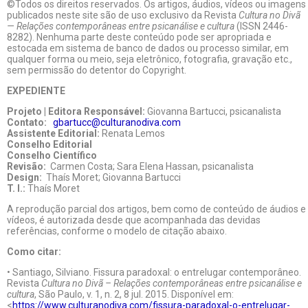
©Todos os direitos reservados. Os artigos, áudios, vídeos ou imagens
publicados neste site são de uso exclusivo da Revista
Cultura no Divã
— Relações contemporâneas entre psicanálise e cultura
(ISSN 2446-
8282). Nenhuma parte deste conteúdo pode ser apropriada e
estocada em sistema de banco de dados ou processo similar, em
qualquer forma ou meio, seja eletrônico, fotografia, gravação etc.,
sem permissão do detentor do Copyright.
EXPEDIENTE
Projeto | Editora Responsável:
Giovanna Bartucci, psicanalista
Contato:
gbartucc@culturanodiva.com
Assistente Editorial:
Renata Lemos
Conselho Editorial
Conselho Científico
Revisão:
Carmen Costa; Sara Elena Hassan, psicanalista
Design:
Thaís Moret; Giovanna Bartucci
T. I.:
Thaís Moret
A reprodução parcial dos artigos, bem como de conteúdo de áudios e
vídeos, é autorizada desde que acompanhada das devidas
referências, conforme o modelo de citação abaixo.
Como citar:
• Santiago, Silviano. Fissura paradoxal: o entrelugar contemporâneo.
Revista
Cultura no Divã – Relações contemporâneas entre psicanálise e
cultura
, São Paulo, v. 1, n. 2, 8 jul. 2015. Disponível em:
<
https://www.culturanodiva.com/fissura-paradoxal-o-entrelugar-