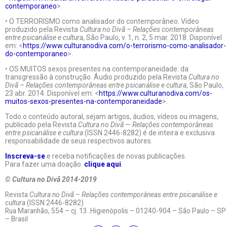
contemporaneo
>.
• O TERRORISMO como analisador do contemporâneo. Vídeo
produzido pela Revista
Cultura no Divã – Relações contemporâneas
entre psicanálise e cultura
, São Paulo, v. 1, n. 2, 5 mar. 2018. Disponível
em: <
https://www.culturanodiva.com/o-terrorismo-como-analisador-
do-contemporaneo
>.
• OS MUITOS sexos presentes na contemporaneidade: da
transgressão à construção. Áudio produzido pela Revista
Cultura no
Divã – Relações contemporâneas entre psicanálise e cultura
, São Paulo,
23 abr. 2014. Disponível em: <
https://www.culturanodiva.com/os-
muitos-sexos-presentes-na-contemporaneidade
>.
Todo o conteúdo autoral, sejam artigos, áudios, vídeos ou imagens,
publicado pela Revista
Cultura no Divã — Relações contemporâneas
entre psicanálise e cultura
(ISSN 2446-8282) é de inteira e exclusiva
responsabilidade de seus respectivos autores.
Inscreva-se
e receba notificações de novas publicações.
Para fazer uma doação
clique aqui
.
© Cultura no Divã 2014-2019
Revista
Cultura no Divã – Relações contemporâneas entre psicanálise e
cultura
(ISSN 2446-8282)
Rua Maranhão, 554 – cj. 13. Higienópolis – 01240-904 – São Paulo – SP
– Brasil