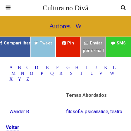
Cultura no Divã
Autores W
Compartilhar
Tweet
Pin
Enviar
SMS
por e-mail
A
B
C
D
E
F
G
H
I
J
K
L
M
N
O
P
Q
R
S
T
U
V
W
X
Y
Z
Temas Abordados
Wander B.
filosofia
,
psicanálise
,
teatro
Voltar