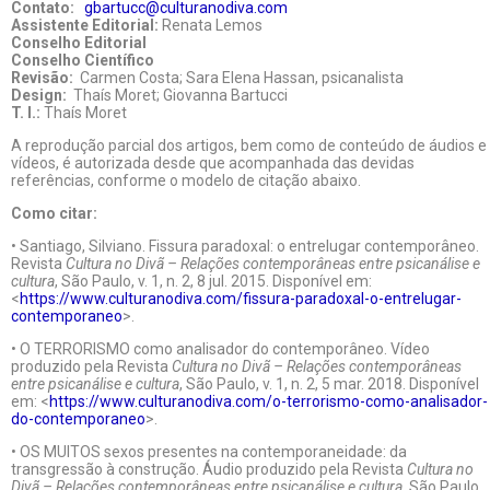
Contato:
gbartucc@culturanodiva.com
Assistente Editorial:
Renata Lemos
Conselho Editorial
Conselho Científico
Revisão:
Carmen Costa; Sara Elena Hassan, psicanalista
Design:
Thaís Moret; Giovanna Bartucci
T. I.:
Thaís Moret
A reprodução parcial dos artigos, bem como de conteúdo de áudios e
vídeos, é autorizada desde que acompanhada das devidas
referências, conforme o modelo de citação abaixo.
Como citar:
• Santiago, Silviano. Fissura paradoxal: o entrelugar contemporâneo.
Revista
Cultura no Divã – Relações contemporâneas entre psicanálise e
cultura
, São Paulo, v. 1, n. 2, 8 jul. 2015. Disponível em:
<
https://www.culturanodiva.com/fissura-paradoxal-o-entrelugar-
contemporaneo
>.
• O TERRORISMO como analisador do contemporâneo. Vídeo
produzido pela Revista
Cultura no Divã – Relações contemporâneas
entre psicanálise e cultura
, São Paulo, v. 1, n. 2, 5 mar. 2018. Disponível
em: <
https://www.culturanodiva.com/o-terrorismo-como-analisador-
do-contemporaneo
>.
• OS MUITOS sexos presentes na contemporaneidade: da
transgressão à construção. Áudio produzido pela Revista
Cultura no
Divã – Relações contemporâneas entre psicanálise e cultura
, São Paulo,