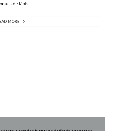
toques de lápis
EAD MORE
ndente e sem fins lucrativos dedicada a pensar as