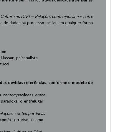
a
Cultura no Divã — Relações contemporâneas entre
 de dados ou processo similar, em qualquer forma
com
assan, psicanalista
tucci
das devidas referências, conforme o modelo de
s contemporâneas entre
-paradoxal-o-entrelugar-
elações contemporâneas
.com/o-terrorismo-como-
Revista
Cultura no Divã –