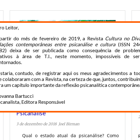
o Leitor,
partir do mês de fevereiro de 2019, a Revista
Cultura no Div
lações contemporâneas entre psicanálise e cultura
(ISSN 24
82) deixa de ser publicada como consequência de proble
lativos à área de T.I., neste momento, impossíveis de se
ntornados.
staria, contudo, de registrar aqui os meus agradecimentos a to
e colaboraram com a Revista, na certeza de que, juntos, contribuí
ra um capítulo importante da reflexão psicanalítica contemporâne
VÍDEO
ovanna Bartucci
icanalista, Editora Responsável
Estado Atual, Formação e Futuro da
Psicanálise
3 de dezembro de 2018
Joel Birman
Qual o estado atual da psicanálise? Como