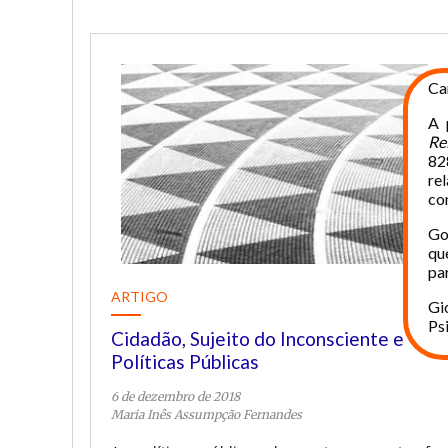
Car
A 
Re
82
re
co
Go
qu
pa
ARTIGO
Gi
Ps
Cidadão, Sujeito do Inconsciente e
Políticas Públicas
6 de dezembro de 2018
Maria Inês Assumpção Fernandes