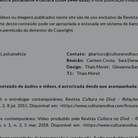
.
vídeos ou imagens publicados neste site são de uso exclusivo da Revist
e deste conteúdo pode ser apropriada e estocada em sistema de banco
sem permissão do detentor do Copyright.
 psicanalista
Contato:
gbartucc@culturanodiva.
Revisão:
Carmen Costa; Sara Elena H
Design:
Thaís Moret; Giovanna Bar
T.I.:
Thaís Moret
conteúdo de áudios e vídeos, é autorizada desde que acompanhada 
xal: o entrelugar contemporâneo. Revista
Cultura no Divã – Relaçõe
n. 2, 8 jul. 2015. Disponível em: <
https://www.culturanodiva.com/fissura
 contemporâneo. Vídeo produzido pela Revista
Cultura no Divã – R
, v. 1, n. 2, 5 mar. 2018. Disponível em: <
https://www.culturanodiva
emporaneidade: da transgressão à construção. Áudio produzido pela 