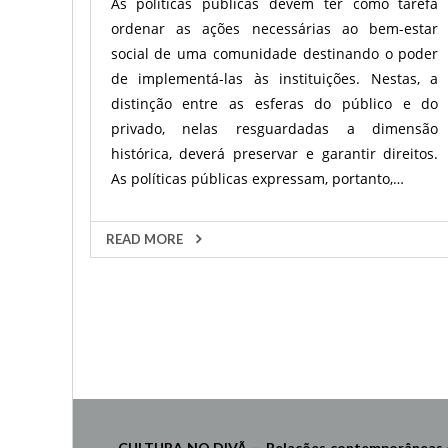
As políticas públicas devem ter como tarefa
ordenar as ações necessárias ao bem-estar
social de uma comunidade destinando o poder
de implementá-las às instituições. Nestas, a
distinção entre as esferas do público e do
privado, nelas resguardadas a dimensão
histórica, deverá preservar e garantir direitos.
As políticas públicas expressam, portanto,…
READ MORE
Navegação
por
posts
CULTURA NO DIVÃ — Relações contemporâneas ent