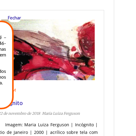
Fechar
ã –
46-
mas
rem
dos
mos
a.
IMAGEM
Incógnito
22 de novembro de 2018
Maria Luiza Ferguson
Imagem: Maria Luiza Ferguson | Incógnito |
Rio de Janeiro | 2000 | acrílico sobre tela com