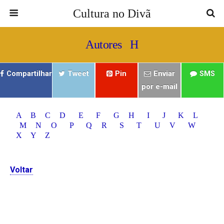
Cultura no Divã
Autores H
Compartilhar
Tweet
Pin
Enviar
SMS
por e-mail
A
B
C
D
E
F
G
H
I
J
K
L
M
N
O
P
Q
R
S
T
U
V
W
X
Y
Z
Voltar