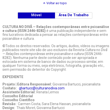
Voltar ao topo
Móvel
Área De Trabalho
CULTURA NO DIVÃ — Relações contemporâneas entre psicanálise
e cultura (ISSN 2446-8282)
é uma publicação independente e sem
fins lucrativos dedicada a pensar as relações contemporâneas entre
psicanálise e cultura.
©Todos os direitos reservados. Os artigos, áudios, vídeos ou imagens
publicados neste site são de uso exclusivo da Revista
Cultura no Divã
— Relações contemporâneas entre psicanálise e cultura
(ISSN 2446-
8282). Nenhuma parte deste conteúdo pode ser apropriada e
estocada em sistema de banco de dados ou processo similar, em
qualquer forma ou meio, seja eletrônico, fotografia, gravação etc.,
sem permissão do detentor do Copyright.
EXPEDIENTE
Projeto | Editora Responsável:
Giovanna Bartucci, psicanalista
Contato:
gbartucc@culturanodiva.com
Assistente Editorial:
Renata Lemos
Conselho Editorial
Conselho Científico
Revisão:
Carmen Costa; Sara Elena Hassan, psicanalista
Design:
Thaís Moret; Giovanna Bartucci