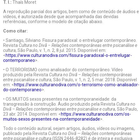
T. I.:
Thaís Moret
A reprodução parcial dos artigos, bem como de conteúdo de áudios e
vídeos, é autorizada desde que acompanhada das devidas
referências, conforme o modelo de citação abaixo.
Como citar:
• Santiago, Silviano. Fissura paradoxal: o entrelugar contemporâneo.
Revista
Cultura no Divã – Relações contemporâneas entre psicanálise e
cultura
, São Paulo, v. 1, n. 2, 8 jul. 2015. Disponível em:
<
https://www.culturanodiva.com/fissura-paradoxal-o-entrelugar-
contemporaneo
>.
• O TERRORISMO como analisador do contemporâneo. Vídeo
produzido pela Revista
Cultura no Divã – Relações contemporâneas
entre psicanálise e cultura
, São Paulo, v. 1, n. 2, 5 mar. 2018. Disponível
em: <
https://www.culturanodiva.com/o-terrorismo-como-analisador-
do-contemporaneo
>.
• OS MUITOS sexos presentes na contemporaneidade: da
transgressão à construção. Áudio produzido pela Revista
Cultura no
Divã – Relações contemporâneas entre psicanálise e cultura
, São Paulo,
23 abr. 2014. Disponível em: <
https://www.culturanodiva.com/os-
muitos-sexos-presentes-na-contemporaneidade
>.
Todo o conteúdo autoral, sejam artigos, áudios, vídeos ou imagens,
publicado pela Revista
Cultura no Divã — Relações contemporâneas
entre psicanálise e cultura
(ISSN 2446-8282) é de inteira e exclusiva