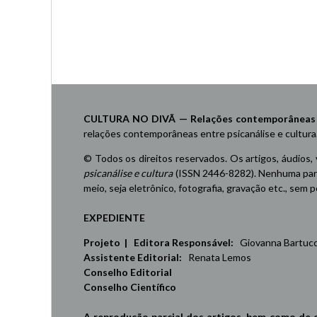
Navegação
por
posts
CULTURA NO DIVÃ — Relações contemporâneas ent
relações contemporâneas entre psicanálise e cultura
© Todos os direitos reservados. Os artigos, áudios,
psicanálise e cultura
(ISSN 2446-8282). Nenhuma part
meio, seja eletrônico, fotografia, gravação etc., sem
EXPEDIENTE
Projeto | Editora Responsável:
Giovanna Bartucci,
Assistente Editorial:
Renata Lemos
Conselho Editorial
Conselho Científico
A reprodução parcial dos artigos, bem como de 