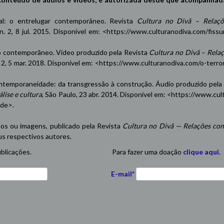
oxal: o entrelugar contemporâneo. Revista
Cultura no Divã – Relaçõ
 n. 2, 8 jul. 2015. Disponível em: <
https://www.culturanodiva.com/fissu
contemporâneo. Vídeo produzido pela Revista
Cultura no Divã – Rela
n. 2, 5 mar. 2018. Disponível em: <
https://www.culturanodiva.com/o-terro
emporaneidade: da transgressão à construção. Áudio produzido pela
lise e cultura
, São Paulo, 23 abr. 2014. Disponível em: <
https://www.cul
ade
>.
eos ou imagens, publicado pela Revista
Cultura no Divã — Relações con
us respectivos autores.
blicações.
Para fazer uma doação
clique aqui
.
E-mail*