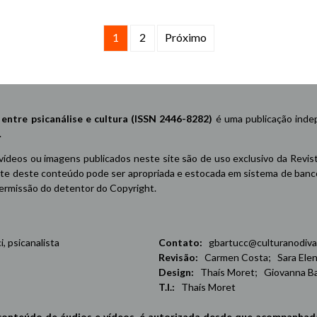
1
2
Próximo
re psicanálise e cultura (ISSN 2446-8282)
é uma publicação indep
.
 vídeos ou imagens publicados neste site são de uso exclusivo da Revis
e deste conteúdo pode ser apropriada e estocada em sistema de banco 
 permissão do detentor do Copyright.
 psicanalista
Contato:
gbartucc@culturanodiva
Revisão:
Carmen Costa; Sara Elena
Design:
Thaís Moret; Giovanna Ba
T.I.:
Thaís Moret
conteúdo de áudios e vídeos, é autorizada desde que acompanhad