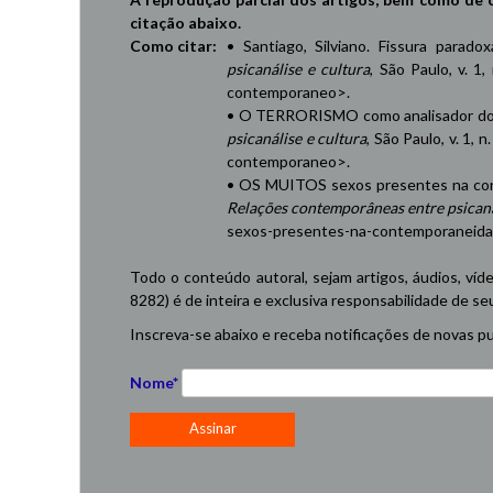
citação abaixo.
Como citar:
• Santiago, Silviano. Fissura parad
psicanálise e cultura
, São Paulo, v. 1,
contemporaneo
>.
• O TERRORISMO como analisador do 
psicanálise e cultura
, São Paulo, v. 1, 
contemporaneo
>.
• OS MUITOS sexos presentes na cont
Relações contemporâneas entre psicaná
sexos-presentes-na-contemporaneid
Todo o conteúdo autoral, sejam artigos, áudios, víd
8282) é de inteira e exclusiva responsabilidade de se
Inscreva-se abaixo e receba notificações de novas pu
Nome*