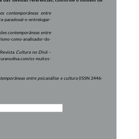
es contemporâneas entre
ra-paradoxal-o-entrelugar-
ções contemporâneas entre
rismo-como-analisador-do-
 Revista
Cultura no Divã –
turanodiva.com/os-muitos-
temporâneas entre psicanálise e cultura
(ISSN 2446-