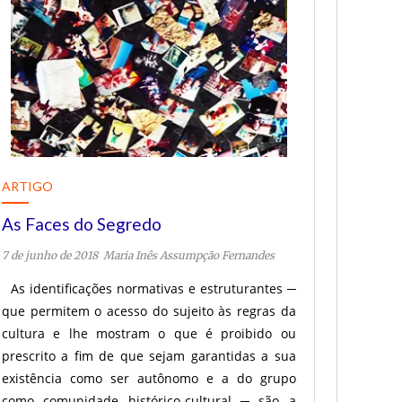
ARTIGO
As Faces do Segredo
7 de junho de 2018
Maria Inês Assumpção Fernandes
As identificações normativas e estruturantes ─
que permitem o acesso do sujeito às regras da
cultura e lhe mostram o que é proibido ou
prescrito a fim de que sejam garantidas a sua
existência como ser autônomo e a do grupo
como comunidade histórico-cultural ─ são a