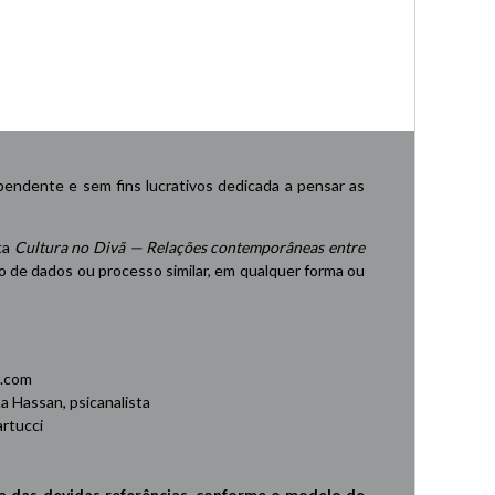
endente e sem fins lucrativos dedicada a pensar as
ta
Cultura no Divã — Relações contemporâneas entre
de dados ou processo similar, em qualquer forma ou
.com
 Hassan, psicanalista
rtucci
a das devidas referências, conforme o modelo de