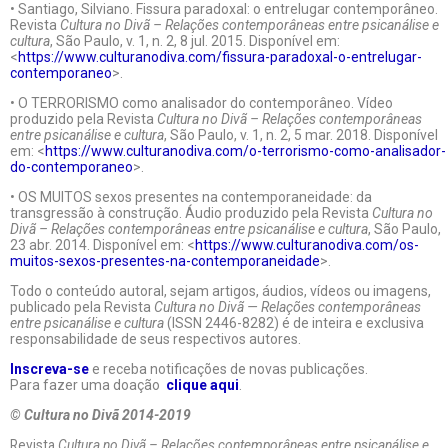
• Santiago, Silviano. Fissura paradoxal: o entrelugar contemporâneo.
Revista
Cultura no Divã – Relações contemporâneas entre psicanálise e
cultura
, São Paulo, v. 1, n. 2, 8 jul. 2015. Disponível em:
<
https://www.culturanodiva.com/fissura-paradoxal-o-entrelugar-
contemporaneo
>.
• O TERRORISMO como analisador do contemporâneo. Vídeo
produzido pela Revista
Cultura no Divã – Relações contemporâneas
entre psicanálise e cultura
, São Paulo, v. 1, n. 2, 5 mar. 2018. Disponível
em: <
https://www.culturanodiva.com/o-terrorismo-como-analisador-
do-contemporaneo
>.
• OS MUITOS sexos presentes na contemporaneidade: da
transgressão à construção. Áudio produzido pela Revista
Cultura no
Divã – Relações contemporâneas entre psicanálise e cultura
, São Paulo,
23 abr. 2014. Disponível em: <
https://www.culturanodiva.com/os-
muitos-sexos-presentes-na-contemporaneidade
>.
Todo o conteúdo autoral, sejam artigos, áudios, vídeos ou imagens,
publicado pela Revista
Cultura no Divã — Relações contemporâneas
entre psicanálise e cultura
(ISSN 2446-8282) é de inteira e exclusiva
responsabilidade de seus respectivos autores.
Inscreva-se
e receba notificações de novas publicações.
Para fazer uma doação
clique aqui
.
© Cultura no Divã 2014-2019
Revista
Cultura no Divã – Relações contemporâneas entre psicanálise e