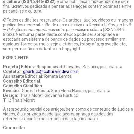
e cultura (ISSN 2446-8282)
é uma publicação independente e sem
fins lucrativos dedicada a pensar as relações contemporâneas entre
psicanálise e cultura.
©Todos os direitos reservados. Os artigos, áudios, vídeos ou imagens
publicados neste site são de uso exclusivo da Revista
Cultura no Divã
— Relações contemporâneas entre psicanálise e cultura
(ISSN 2446-
8282). Nenhuma parte deste conteúdo pode ser apropriada e
estocada em sistema de banco de dados ou processo similar, em
qualquer forma ou meio, seja eletrônico, fotografia, gravação etc.,
sem permissão do detentor do Copyright.
EXPEDIENTE
Projeto | Editora Responsável:
Giovanna Bartucci, psicanalista
Contato:
gbartucc@culturanodiva.com
Assistente Editorial:
Renata Lemos
Conselho Editorial
Conselho Científico
Revisão:
Carmen Costa; Sara Elena Hassan, psicanalista
Design:
Thaís Moret; Giovanna Bartucci
T. I.:
Thaís Moret
A reprodução parcial dos artigos, bem como de conteúdo de áudios e
vídeos, é autorizada desde que acompanhada das devidas
referências, conforme o modelo de citação abaixo.
Como citar: