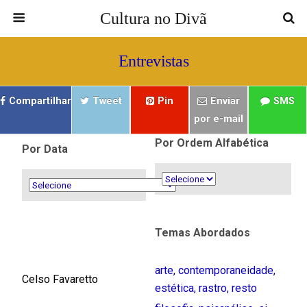
Cultura no Divã
Entrevistas
Compartilhar
Tweet
Pin
Enviar
SMS
por e-mail
Por Ordem Alfabética
Por Data
Temas Abordados
arte
,
contemporaneidade
,
Celso Favaretto
estética
,
rastro
,
resto