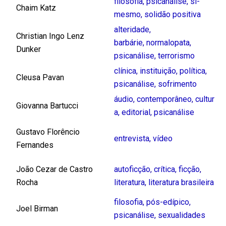
filosofia
,
psicanálise
,
si-
Chaim Katz
mesmo
,
solidão positiva
alteridade
,
Christian Ingo Lenz
barbárie
,
normalopata
,
Dunker
psicanálise
,
terrorismo
clínica
,
instituição
,
política
,
Cleusa Pavan
psicanálise
,
sofrimento
áudio
,
contemporâneo
,
cultur
Giovanna Bartucci
a
,
editorial
,
psicanálise
Gustavo Florêncio
entrevista
,
vídeo
Fernandes
João Cezar de Castro
autoficção
,
crítica
,
ficção
,
Rocha
literatura
,
literatura brasileira
filosofia
,
pós-edípico
,
Joel Birman
psicanálise
,
sexualidades