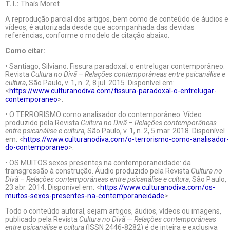
T. I.:
Thaís Moret
A reprodução parcial dos artigos, bem como de conteúdo de áudios e
vídeos, é autorizada desde que acompanhada das devidas
referências, conforme o modelo de citação abaixo.
Como citar:
• Santiago, Silviano. Fissura paradoxal: o entrelugar contemporâneo.
Revista
Cultura no Divã – Relações contemporâneas entre psicanálise e
cultura
, São Paulo, v. 1, n. 2, 8 jul. 2015. Disponível em:
<
https://www.culturanodiva.com/fissura-paradoxal-o-entrelugar-
contemporaneo
>.
• O TERRORISMO como analisador do contemporâneo. Vídeo
produzido pela Revista
Cultura no Divã – Relações contemporâneas
entre psicanálise e cultura
, São Paulo, v. 1, n. 2, 5 mar. 2018. Disponível
em: <
https://www.culturanodiva.com/o-terrorismo-como-analisador-
do-contemporaneo
>.
• OS MUITOS sexos presentes na contemporaneidade: da
transgressão à construção. Áudio produzido pela Revista
Cultura no
Divã – Relações contemporâneas entre psicanálise e cultura
, São Paulo,
23 abr. 2014. Disponível em: <
https://www.culturanodiva.com/os-
muitos-sexos-presentes-na-contemporaneidade
>.
Todo o conteúdo autoral, sejam artigos, áudios, vídeos ou imagens,
publicado pela Revista
Cultura no Divã — Relações contemporâneas
entre psicanálise e cultura
(ISSN 2446-8282) é de inteira e exclusiva