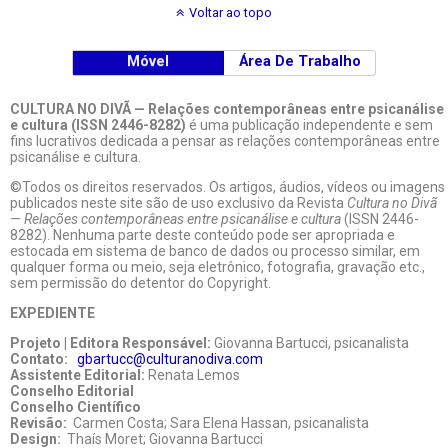
Voltar ao topo
Móvel
Área De Trabalho
CULTURA NO DIVÃ — Relações contemporâneas entre psicanálise
e cultura (ISSN 2446-8282)
é uma publicação independente e sem
fins lucrativos dedicada a pensar as relações contemporâneas entre
psicanálise e cultura.
©Todos os direitos reservados. Os artigos, áudios, vídeos ou imagens
publicados neste site são de uso exclusivo da Revista
Cultura no Divã
— Relações contemporâneas entre psicanálise e cultura
(ISSN 2446-
8282). Nenhuma parte deste conteúdo pode ser apropriada e
estocada em sistema de banco de dados ou processo similar, em
qualquer forma ou meio, seja eletrônico, fotografia, gravação etc.,
sem permissão do detentor do Copyright.
EXPEDIENTE
Projeto | Editora Responsável:
Giovanna Bartucci, psicanalista
Contato:
gbartucc@culturanodiva.com
Assistente Editorial:
Renata Lemos
Conselho Editorial
Conselho Científico
Revisão:
Carmen Costa; Sara Elena Hassan, psicanalista
Design:
Thaís Moret; Giovanna Bartucci