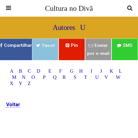
Cultura no Divã
Autores U
Compartilhar
Tweet
Pin
Enviar
SMS
por e-mail
A
B
C
D
E
F
G
H
I
J
K
L
M
N
O
P
Q
R
S
T
U
V
W
X
Y
Z
Voltar