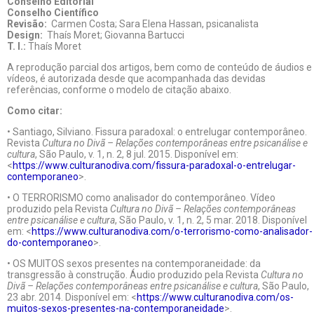
Conselho Editorial
Conselho Científico
Revisão:
Carmen Costa; Sara Elena Hassan, psicanalista
Design:
Thaís Moret; Giovanna Bartucci
T. I.:
Thaís Moret
A reprodução parcial dos artigos, bem como de conteúdo de áudios e
vídeos, é autorizada desde que acompanhada das devidas
referências, conforme o modelo de citação abaixo.
Como citar:
• Santiago, Silviano. Fissura paradoxal: o entrelugar contemporâneo.
Revista
Cultura no Divã – Relações contemporâneas entre psicanálise e
cultura
, São Paulo, v. 1, n. 2, 8 jul. 2015. Disponível em:
<
https://www.culturanodiva.com/fissura-paradoxal-o-entrelugar-
contemporaneo
>.
• O TERRORISMO como analisador do contemporâneo. Vídeo
produzido pela Revista
Cultura no Divã – Relações contemporâneas
entre psicanálise e cultura
, São Paulo, v. 1, n. 2, 5 mar. 2018. Disponível
em: <
https://www.culturanodiva.com/o-terrorismo-como-analisador-
do-contemporaneo
>.
• OS MUITOS sexos presentes na contemporaneidade: da
transgressão à construção. Áudio produzido pela Revista
Cultura no
Divã – Relações contemporâneas entre psicanálise e cultura
, São Paulo,
23 abr. 2014. Disponível em: <
https://www.culturanodiva.com/os-
muitos-sexos-presentes-na-contemporaneidade
>.