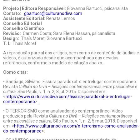
Projeto | Editora Responsável:
Giovanna Bartucci, psicanalista
Contato:
gbartucc@culturanodiva.com
Assistente Editorial:
Renata Lemos
Conselho Editorial
Conselho Científico
Revisão:
Carmen Costa; Sara Elena Hassan, psicanalista
Design:
Thaís Moret; Giovanna Bartucci
T. I.:
Thaís Moret
A reprodução parcial dos artigos, bem como de conteúdo de áudios e
vídeos, é autorizada desde que acompanhada das devidas
referências, conforme o modelo de citação abaixo.
Como citar:
• Santiago, Silviano. Fissura paradoxal: o entrelugar contemporâneo.
Revista
Cultura no Divã – Relações contemporâneas entre psicanálise e
cultura
, São Paulo, v. 1, n. 2, 8 jul. 2015. Disponível em:
<
https://www.culturanodiva.com/fissura-paradoxal-o-entrelugar-
contemporaneo
>.
• O TERRORISMO como analisador do contemporâneo. Vídeo
produzido pela Revista
Cultura no Divã – Relações contemporâneas
entre psicanálise e cultura
, São Paulo, v. 1, n. 2, 5 mar. 2018. Disponível
em: <
https://www.culturanodiva.com/o-terrorismo-como-analisador-
do-contemporaneo
>.