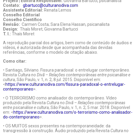
Projeto | Editora Responsável:
Giovanna Bartucci, psicanalista
Contato:
gbartucc@culturanodiva.com
Assistente Editorial:
Renata Lemos
Conselho Editorial
Conselho Científico
Revisão:
Carmen Costa; Sara Elena Hassan, psicanalista
Design:
Thaís Moret; Giovanna Bartucci
T. I.:
Thaís Moret
A reprodução parcial dos artigos, bem como de conteúdo de áudios e
vídeos, é autorizada desde que acompanhada das devidas
referências, conforme o modelo de citação abaixo.
Como citar:
• Santiago, Silviano. Fissura paradoxal: o entrelugar contemporâneo.
Revista
Cultura no Divã – Relações contemporâneas entre psicanálise e
cultura
, São Paulo, v. 1, n. 2, 8 jul. 2015. Disponível em:
<
https://www.culturanodiva.com/fissura-paradoxal-o-entrelugar-
contemporaneo
>.
• O TERRORISMO como analisador do contemporâneo. Vídeo
produzido pela Revista
Cultura no Divã – Relações contemporâneas
entre psicanálise e cultura
, São Paulo, v. 1, n. 2, 5 mar. 2018. Disponível
em: <
https://www.culturanodiva.com/o-terrorismo-como-analisador-
do-contemporaneo
>.
• OS MUITOS sexos presentes na contemporaneidade: da
transgressão à construção. Áudio produzido pela Revista
Cultura no