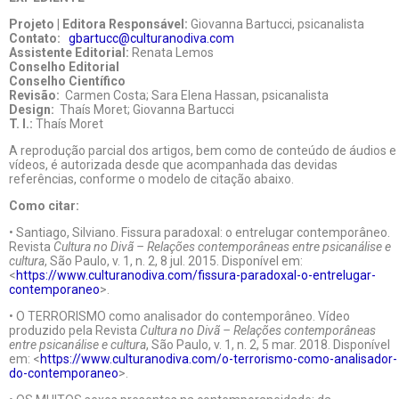
Projeto | Editora Responsável:
Giovanna Bartucci, psicanalista
Contato:
gbartucc@culturanodiva.com
Assistente Editorial:
Renata Lemos
Conselho Editorial
Conselho Científico
Revisão:
Carmen Costa; Sara Elena Hassan, psicanalista
Design:
Thaís Moret; Giovanna Bartucci
T. I.:
Thaís Moret
A reprodução parcial dos artigos, bem como de conteúdo de áudios e
vídeos, é autorizada desde que acompanhada das devidas
referências, conforme o modelo de citação abaixo.
Como citar:
• Santiago, Silviano. Fissura paradoxal: o entrelugar contemporâneo.
Revista
Cultura no Divã – Relações contemporâneas entre psicanálise e
cultura
, São Paulo, v. 1, n. 2, 8 jul. 2015. Disponível em:
<
https://www.culturanodiva.com/fissura-paradoxal-o-entrelugar-
contemporaneo
>.
• O TERRORISMO como analisador do contemporâneo. Vídeo
produzido pela Revista
Cultura no Divã – Relações contemporâneas
entre psicanálise e cultura
, São Paulo, v. 1, n. 2, 5 mar. 2018. Disponível
em: <
https://www.culturanodiva.com/o-terrorismo-como-analisador-
do-contemporaneo
>.