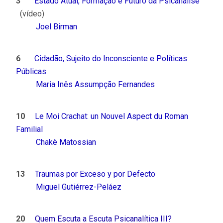
3
Estado Atual, Formação e Futuro da Psicanálise
(vídeo)
Joel Birman
6
Cidadão, Sujeito do Inconsciente e Políticas
Públicas
Maria Inês Assumpção Fernandes
10
Le Moi Crachat: un Nouvel Aspect du Roman
Familial
Chakè Matossian
13
Traumas por Exceso y por Defecto
Miguel Gutiérrez-Peláez
20
Quem Escuta a Escuta Psicanalítica III?