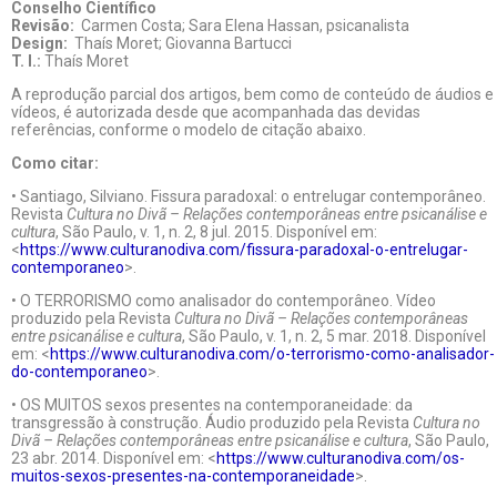
Conselho Científico
Revisão:
Carmen Costa; Sara Elena Hassan, psicanalista
Design:
Thaís Moret; Giovanna Bartucci
T. I.:
Thaís Moret
A reprodução parcial dos artigos, bem como de conteúdo de áudios e
vídeos, é autorizada desde que acompanhada das devidas
referências, conforme o modelo de citação abaixo.
Como citar:
• Santiago, Silviano. Fissura paradoxal: o entrelugar contemporâneo.
Revista
Cultura no Divã – Relações contemporâneas entre psicanálise e
cultura
, São Paulo, v. 1, n. 2, 8 jul. 2015. Disponível em:
<
https://www.culturanodiva.com/fissura-paradoxal-o-entrelugar-
contemporaneo
>.
• O TERRORISMO como analisador do contemporâneo. Vídeo
produzido pela Revista
Cultura no Divã – Relações contemporâneas
entre psicanálise e cultura
, São Paulo, v. 1, n. 2, 5 mar. 2018. Disponível
em: <
https://www.culturanodiva.com/o-terrorismo-como-analisador-
do-contemporaneo
>.
• OS MUITOS sexos presentes na contemporaneidade: da
transgressão à construção. Áudio produzido pela Revista
Cultura no
Divã – Relações contemporâneas entre psicanálise e cultura
, São Paulo,
23 abr. 2014. Disponível em: <
https://www.culturanodiva.com/os-
muitos-sexos-presentes-na-contemporaneidade
>.