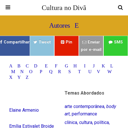
Cultura no Divã
Autores E
Compartilhar
Tweet
Pin
Enviar
SMS
por e-mail
A
B
C
D
E
F
G
H
I
J
K
L
M
N
O
P
Q
R
S
T
U
V
W
X
Y
Z
Temas Abordados
arte contemporânea
,
body
Elaine Armenio
art
,
performance
clínica
,
cultura
,
política
,
Emília Estivalet Broide