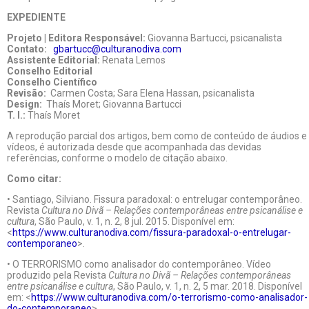
EXPEDIENTE
Projeto | Editora Responsável:
Giovanna Bartucci, psicanalista
Contato:
gbartucc@culturanodiva.com
Assistente Editorial:
Renata Lemos
Conselho Editorial
Conselho Científico
Revisão:
Carmen Costa; Sara Elena Hassan, psicanalista
Design:
Thaís Moret; Giovanna Bartucci
T. I.:
Thaís Moret
A reprodução parcial dos artigos, bem como de conteúdo de áudios e
vídeos, é autorizada desde que acompanhada das devidas
referências, conforme o modelo de citação abaixo.
Como citar:
• Santiago, Silviano. Fissura paradoxal: o entrelugar contemporâneo.
Revista
Cultura no Divã – Relações contemporâneas entre psicanálise e
cultura
, São Paulo, v. 1, n. 2, 8 jul. 2015. Disponível em:
<
https://www.culturanodiva.com/fissura-paradoxal-o-entrelugar-
contemporaneo
>.
• O TERRORISMO como analisador do contemporâneo. Vídeo
produzido pela Revista
Cultura no Divã – Relações contemporâneas
entre psicanálise e cultura
, São Paulo, v. 1, n. 2, 5 mar. 2018. Disponível
em: <
https://www.culturanodiva.com/o-terrorismo-como-analisador-
do-contemporaneo
>.