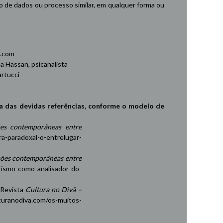
de dados ou processo similar, em qualquer forma ou
.com
 Hassan, psicanalista
rtucci
a das devidas referências, conforme o modelo de
es contemporâneas entre
ra-paradoxal-o-entrelugar-
ções contemporâneas entre
rismo-como-analisador-do-
 Revista
Cultura no Divã –
turanodiva.com/os-muitos-