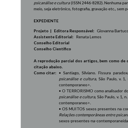
psicanálise e cultura
(ISSN 2446-8282). Nenhuma part
meio, seja eletrônico, fotografia, gravação etc., sem
EXPEDIENTE
Projeto | Editora Responsável:
Giovanna Bartucci,
Assistente Editorial:
Renata Lemos
Conselho Editorial
Conselho Científico
A reprodução parcial dos artigos, bem como de 
citação abaixo.
Como citar:
• Santiago, Silviano. Fissura parad
psicanálise e cultura
, São Paulo, v. 1,
contemporaneo
>.
• O TERRORISMO como analisador do 
psicanálise e cultura
, São Paulo, v. 1, 
contemporaneo
>.
• OS MUITOS sexos presentes na cont
Relações contemporâneas entre psicaná
sexos-presentes-na-contemporaneid