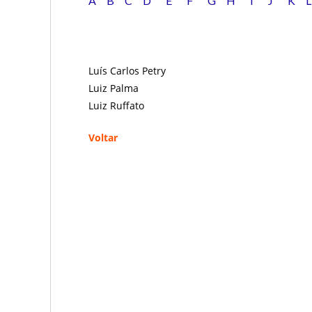
A
B
C
D
E
F
G
H
I
J
K
L
Luís Carlos Petry
Luiz Palma
Luiz Ruffato
Voltar