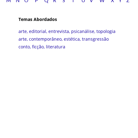
M
N
O
P
Q
R
S
T
U
V
W
X
Y
Z
Temas Abordados
arte
,
editorial
,
entrevista
,
psicanálise
,
topologia
arte
,
contemporâneo
,
estética
,
transgressão
conto
,
ficção
,
literatura