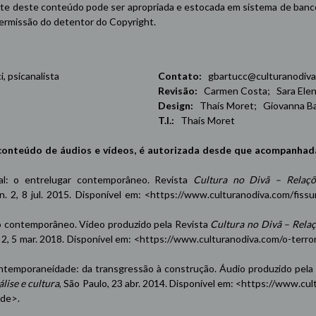
e deste conteúdo pode ser apropriada e estocada em sistema de banco 
 permissão do detentor do Copyright.
 psicanalista
Contato:
gbartucc@culturanodiva
Revisão:
Carmen Costa; Sara Elena
Design:
Thaís Moret; Giovanna Ba
T.I.:
Thaís Moret
conteúdo de áudios e vídeos, é autorizada desde que acompanhad
oxal: o entrelugar contemporâneo. Revista
Cultura no Divã – Relaçõ
 n. 2, 8 jul. 2015. Disponível em: <
https://www.culturanodiva.com/fissu
contemporâneo. Vídeo produzido pela Revista
Cultura no Divã – Rela
n. 2, 5 mar. 2018. Disponível em: <
https://www.culturanodiva.com/o-terro
emporaneidade: da transgressão à construção. Áudio produzido pela
lise e cultura
, São Paulo, 23 abr. 2014. Disponível em: <
https://www.cul
ade
>.