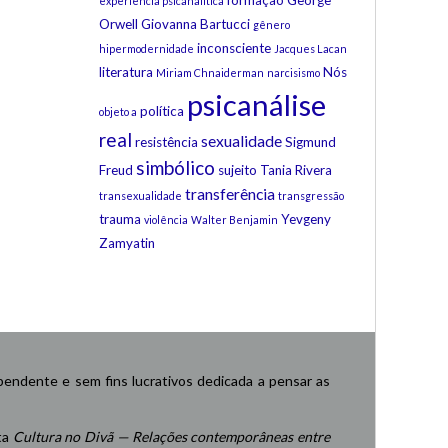
formação
George
experiência psicanalítica
Orwell
Giovanna Bartucci
gênero
inconsciente
hipermodernidade
Jacques Lacan
literatura
Nós
Miriam Chnaiderman
narcisismo
psicanálise
política
objeto a
real
sexualidade
resistência
Sigmund
simbólico
Freud
sujeito
Tania Rivera
transferência
transexualidade
transgressão
trauma
Yevgeny
violência
Walter Benjamin
Zamyatin
endente e sem fins lucrativos dedicada a pensar as
ta
Cultura no Divã — Relações contemporâneas entre