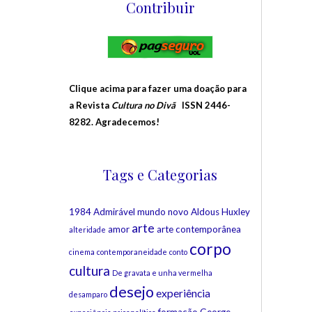
Contribuir
Clique acima para fazer uma doação para
a Revista
Cultura no Divã
ISSN 2446-
8282. Agradecemos!
Tags e Categorias
1984
Admirável mundo novo
Aldous Huxley
arte
amor
arte contemporânea
alteridade
corpo
cinema
contemporaneidade
conto
cultura
De gravata e unha vermelha
desejo
experiência
desamparo