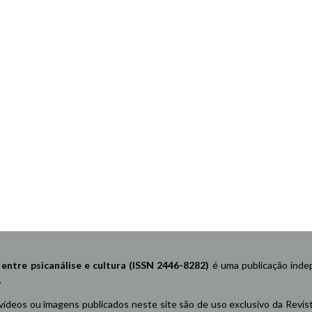
re psicanálise e cultura (ISSN 2446-8282)
é uma publicação indep
.
 vídeos ou imagens publicados neste site são de uso exclusivo da Revis