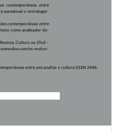
es contemporâneas entre
ra-paradoxal-o-entrelugar-
ções contemporâneas entre
rismo-como-analisador-do-
 Revista
Cultura no Divã –
turanodiva.com/os-muitos-
temporâneas entre psicanálise e cultura
(ISSN 2446-