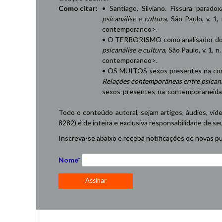
Como citar:
• Santiago, Silviano. Fissura parad
psicanálise e cultura
, São Paulo, v. 1,
contemporaneo
>.
• O TERRORISMO como analisador do 
psicanálise e cultura
, São Paulo, v. 1, 
contemporaneo
>.
• OS MUITOS sexos presentes na cont
Relações contemporâneas entre psicaná
sexos-presentes-na-contemporaneid
Todo o conteúdo autoral, sejam artigos, áudios, víd
8282) é de inteira e exclusiva responsabilidade de se
Inscreva-se abaixo e receba notificações de novas pu
Nome*