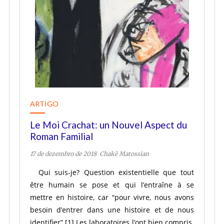
ARTIGO
Le Moi Crachat: un Nouvel Aspect du
Roman Familial
17 de dezembro de 2018
Chakè Matossian
Qui suis-je? Question existentielle que tout
être humain se pose et qui l’entraîne à se
mettre en histoire, car “pour vivre, nous avons
besoin d’entrer dans une histoire et de nous
identifier”.[1] Les laboratoires l’ont bien compris.