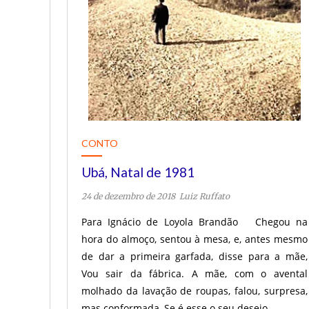
CONTO
Ubá, Natal de 1981
24 de dezembro de 2018
Luiz Ruffato
Para Ignácio de Loyola Brandão Chegou na
hora do almoço, sentou à mesa, e, antes mesmo
de dar a primeira garfada, disse para a mãe,
Vou sair da fábrica. A mãe, com o avental
molhado da lavação de roupas, falou, surpresa,
mas conformada, Se é esse o seu desejo,…