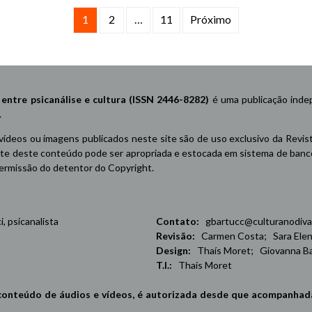
1
2
…
11
Próximo
re psicanálise e cultura (ISSN 2446-8282)
é uma publicação indep
.
 vídeos ou imagens publicados neste site são de uso exclusivo da Revis
e deste conteúdo pode ser apropriada e estocada em sistema de banco 
 permissão do detentor do Copyright.
 psicanalista
Contato:
gbartucc@culturanodiva
Revisão:
Carmen Costa; Sara Elena
Design:
Thaís Moret; Giovanna Ba
T.I.:
Thaís Moret
conteúdo de áudios e vídeos, é autorizada desde que acompanhad