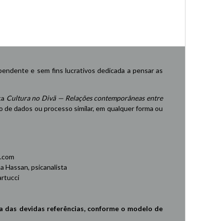
endente e sem fins lucrativos dedicada a pensar as
ta
Cultura no Divã — Relações contemporâneas entre
de dados ou processo similar, em qualquer forma ou
.com
 Hassan, psicanalista
rtucci
a das devidas referências, conforme o modelo de