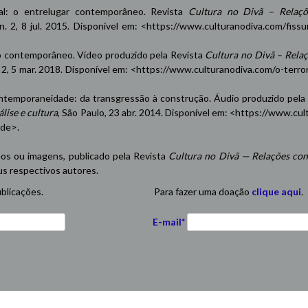
oxal: o entrelugar contemporâneo. Revista
Cultura no Divã – Relaçõ
 n. 2, 8 jul. 2015. Disponível em: <
https://www.culturanodiva.com/fissu
contemporâneo. Vídeo produzido pela Revista
Cultura no Divã – Rela
n. 2, 5 mar. 2018. Disponível em: <
https://www.culturanodiva.com/o-terro
emporaneidade: da transgressão à construção. Áudio produzido pela
lise e cultura
, São Paulo, 23 abr. 2014. Disponível em: <
https://www.cul
ade
>.
eos ou imagens, publicado pela Revista
Cultura no Divã — Relações con
us respectivos autores.
blicações.
Para fazer uma doação
clique aqui
.
E-mail*