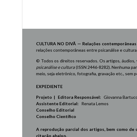
Navegação
por
posts
CULTURA NO DIVÃ — Relações contemporâneas ent
relações contemporâneas entre psicanálise e cultura
© Todos os direitos reservados. Os artigos, áudios,
psicanálise e cultura
(ISSN 2446-8282). Nenhuma part
meio, seja eletrônico, fotografia, gravação etc., sem
EXPEDIENTE
Projeto | Editora Responsável:
Giovanna Bartucci,
Assistente Editorial:
Renata Lemos
Conselho Editorial
Conselho Científico
A reprodução parcial dos artigos, bem como de 
citação abaixo.