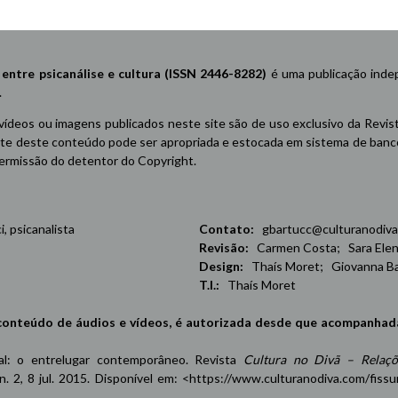
re psicanálise e cultura (ISSN 2446-8282)
é uma publicação indep
.
 vídeos ou imagens publicados neste site são de uso exclusivo da Revis
e deste conteúdo pode ser apropriada e estocada em sistema de banco 
 permissão do detentor do Copyright.
 psicanalista
Contato:
gbartucc@culturanodiva
Revisão:
Carmen Costa; Sara Elena
Design:
Thaís Moret; Giovanna Ba
T.I.:
Thaís Moret
conteúdo de áudios e vídeos, é autorizada desde que acompanhad
oxal: o entrelugar contemporâneo. Revista
Cultura no Divã – Relaçõ
 n. 2, 8 jul. 2015. Disponível em: <
https://www.culturanodiva.com/fissu