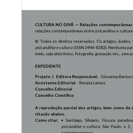
CULTURA NO DIVÃ — Relações contemporâneas ent
relações contemporâneas entre psicanálise e cultura
© Todos os direitos reservados. Os artigos, áudios,
psicanálise e cultura
(ISSN 2446-8282). Nenhuma part
meio, seja eletrônico, fotografia, gravação etc., sem
EXPEDIENTE
Projeto | Editora Responsável:
Giovanna Bartucci,
Assistente Editorial:
Renata Lemos
Conselho Editorial
Conselho Científico
A reprodução parcial dos artigos, bem como de 
citação abaixo.
Como citar:
• Santiago, Silviano. Fissura parad
psicanálise e cultura
, São Paulo, v. 1,
contemporaneo
>.