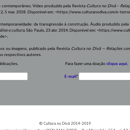
contemporâneo. Vídeo produzido pela Revista
Cultura no Divã – Rela
n. 2, 5 mar. 2018. Disponível em: <
https://www.culturanodiva.com/o-terro
emporaneidade: da transgressão à construção. Áudio produzido pela
lise e cultura
, São Paulo, 23 abr. 2014. Disponível em: <
https://www.cul
ade
>.
eos ou imagens, publicado pela Revista
Cultura no Divã — Relações con
us respectivos autores.
blicações.
Para fazer uma doação
clique aqui
.
E-mail*
© Cultura no Divã 2014-2019