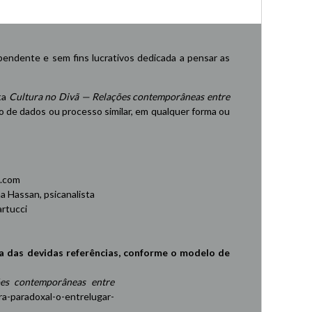
endente e sem fins lucrativos dedicada a pensar as
ta
Cultura no Divã — Relações contemporâneas entre
de dados ou processo similar, em qualquer forma ou
.com
 Hassan, psicanalista
rtucci
a das devidas referências, conforme o modelo de
es contemporâneas entre
ra-paradoxal-o-entrelugar-