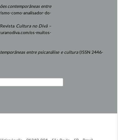
ções contemporâneas entre
rismo-como-analisador-do-
 Revista
Cultura no Divã –
turanodiva.com/os-muitos-
temporâneas entre psicanálise e cultura
(ISSN 2446-