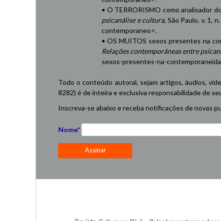
• O TERRORISMO como analisador do 
psicanálise e cultura
, São Paulo, v. 1, 
contemporaneo
>.
• OS MUITOS sexos presentes na cont
Relações contemporâneas entre psicaná
sexos-presentes-na-contemporaneid
Todo o conteúdo autoral, sejam artigos, áudios, víd
8282) é de inteira e exclusiva responsabilidade de se
Inscreva-se abaixo e receba notificações de novas pu
Nome*