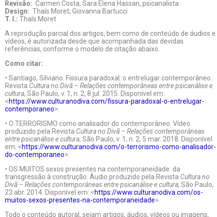
Revisão:
Carmen Costa; Sara Elena Hassan, psicanalista
Design:
Thaís Moret; Giovanna Bartucci
T. I.:
Thaís Moret
A reprodução parcial dos artigos, bem como de conteúdo de áudios e
vídeos, é autorizada desde que acompanhada das devidas
referências, conforme o modelo de citação abaixo.
Como citar:
• Santiago, Silviano. Fissura paradoxal: o entrelugar contemporâneo.
Revista
Cultura no Divã – Relações contemporâneas entre psicanálise e
cultura
, São Paulo, v. 1, n. 2, 8 jul. 2015. Disponível em:
<
https://www.culturanodiva.com/fissura-paradoxal-o-entrelugar-
contemporaneo
>.
• O TERRORISMO como analisador do contemporâneo. Vídeo
produzido pela Revista
Cultura no Divã – Relações contemporâneas
entre psicanálise e cultura
, São Paulo, v. 1, n. 2, 5 mar. 2018. Disponível
em: <
https://www.culturanodiva.com/o-terrorismo-como-analisador-
do-contemporaneo
>.
• OS MUITOS sexos presentes na contemporaneidade: da
transgressão à construção. Áudio produzido pela Revista
Cultura no
Divã – Relações contemporâneas entre psicanálise e cultura
, São Paulo,
23 abr. 2014. Disponível em: <
https://www.culturanodiva.com/os-
muitos-sexos-presentes-na-contemporaneidade
>.
Todo o conteúdo autoral, sejam artigos, áudios, vídeos ou imagens,