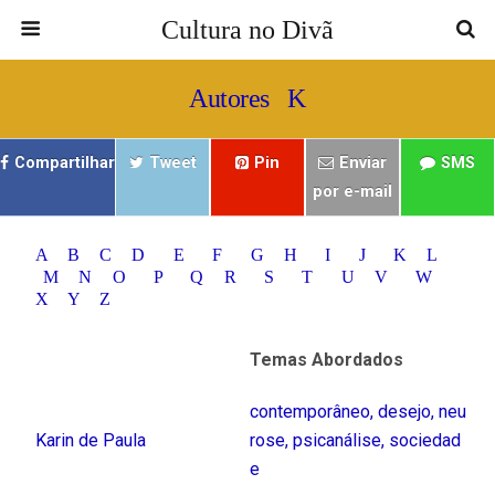
Cultura no Divã
Autores K
Compartilhar
Tweet
Pin
Enviar
SMS
por e-mail
A
B
C
D
E
F
G
H
I
J
K
L
M
N
O
P
Q
R
S
T
U
V
W
X
Y
Z
Temas Abordados
contemporâneo
,
desejo
,
neu
Karin de Paula
rose
,
psicanálise
,
sociedad
e