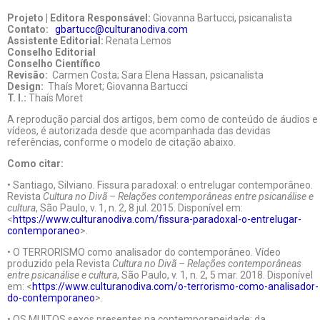
Projeto | Editora Responsável:
Giovanna Bartucci, psicanalista
Contato:
gbartucc@culturanodiva.com
Assistente Editorial:
Renata Lemos
Conselho Editorial
Conselho Científico
Revisão:
Carmen Costa; Sara Elena Hassan, psicanalista
Design:
Thaís Moret; Giovanna Bartucci
T. I.:
Thaís Moret
A reprodução parcial dos artigos, bem como de conteúdo de áudios e
vídeos, é autorizada desde que acompanhada das devidas
referências, conforme o modelo de citação abaixo.
Como citar:
• Santiago, Silviano. Fissura paradoxal: o entrelugar contemporâneo.
Revista
Cultura no Divã – Relações contemporâneas entre psicanálise e
cultura
, São Paulo, v. 1, n. 2, 8 jul. 2015. Disponível em:
<
https://www.culturanodiva.com/fissura-paradoxal-o-entrelugar-
contemporaneo
>.
• O TERRORISMO como analisador do contemporâneo. Vídeo
produzido pela Revista
Cultura no Divã – Relações contemporâneas
entre psicanálise e cultura
, São Paulo, v. 1, n. 2, 5 mar. 2018. Disponível
em: <
https://www.culturanodiva.com/o-terrorismo-como-analisador-
do-contemporaneo
>.
• OS MUITOS sexos presentes na contemporaneidade: da