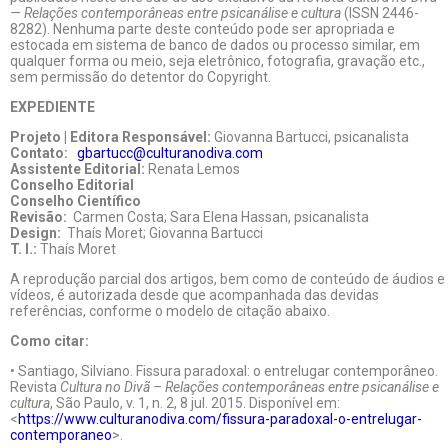
— Relações contemporâneas entre psicanálise e cultura
(ISSN 2446-
8282). Nenhuma parte deste conteúdo pode ser apropriada e
estocada em sistema de banco de dados ou processo similar, em
qualquer forma ou meio, seja eletrônico, fotografia, gravação etc.,
sem permissão do detentor do Copyright.
EXPEDIENTE
Projeto | Editora Responsável:
Giovanna Bartucci, psicanalista
Contato:
gbartucc@culturanodiva.com
Assistente Editorial:
Renata Lemos
Conselho Editorial
Conselho Científico
Revisão:
Carmen Costa; Sara Elena Hassan, psicanalista
Design:
Thaís Moret; Giovanna Bartucci
T. I.:
Thaís Moret
A reprodução parcial dos artigos, bem como de conteúdo de áudios e
vídeos, é autorizada desde que acompanhada das devidas
referências, conforme o modelo de citação abaixo.
Como citar:
• Santiago, Silviano. Fissura paradoxal: o entrelugar contemporâneo.
Revista
Cultura no Divã – Relações contemporâneas entre psicanálise e
cultura
, São Paulo, v. 1, n. 2, 8 jul. 2015. Disponível em:
<
https://www.culturanodiva.com/fissura-paradoxal-o-entrelugar-
contemporaneo
>.