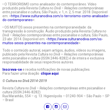
• O TERRORISMO como analisador do contemporâneo. Vídeo
produzido pela Revista
Cultura no Divã – Relações contemporâneas
entre psicanálise e cultura
, São Paulo, v. 1, n. 2, 5 mar. 2018. Disponível
em: <
https://www.culturanodiva.com/o-terrorismo-como-analisador-
do-contemporaneo
>.
• OS MUITOS sexos presentes na contemporaneidade: da
transgressão à construção. Áudio produzido pela Revista
Cultura no
Divã – Relações contemporâneas entre psicanálise e cultura
, São Paulo,
23 abr. 2014. Disponível em: <
https://www.culturanodiva.com/os-
muitos-sexos-presentes-na-contemporaneidade
>.
Todo o conteúdo autoral, sejam artigos, áudios, vídeos ou imagens,
publicado pela Revista
Cultura no Divã — Relações contemporâneas
entre psicanálise e cultura
(ISSN 2446-8282) é de inteira e exclusiva
responsabilidade de seus respectivos autores.
Inscreva-se
e receba notificações de novas publicações.
Para fazer uma doação
clique aqui
.
© Cultura no Divã 2014-2019
Revista
Cultura no Divã – Relações contemporâneas entre psicanálise e
cultura
(ISSN 2446-8282)
Rua Maranhão, 554 – cj. 13. Higienópolis – 01240-904 – São Paulo – SP
– Brasil