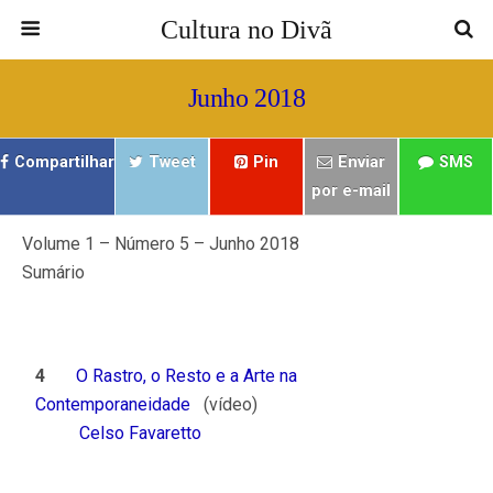
Cultura no Divã
Junho 2018
Compartilhar
Tweet
Pin
Enviar
SMS
por e-mail
Volume 1 – Número 5 – Junho 2018
Sumário
ㅤㅤ ㅤㅤ
ㅤㅤ ㅤㅤ ㅤㅤ
4
O Rastro, o Resto e a Arte na
Contemporaneidade
(vídeo)
Celso Favaretto