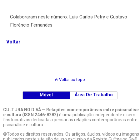
Colaboraram neste número: Luís Carlos Petry e Gustavo
Florêncio Fernandes
Voltar
Voltar ao topo
Móvel
Área De Trabalho
CULTURA NO DIVÃ — Relações contemporâneas entre psicanálise
e cultura (ISSN 2446-8282)
é uma publicação independente e sem
fins lucrativos dedicada a pensar as relações contemporâneas entre
psicanálise e cultura.
©Todos os direitos reservados. Os artigos, áudios, vídeos ou imagens
publicados neste site são de uso exclusivo da Revista
Cultura no Divã