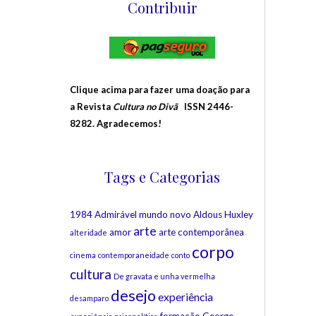
Contribuir
Clique acima para fazer uma doação para
a Revista
Cultura no Divã
ISSN 2446-
8282. Agradecemos!
Tags e Categorias
1984
Admirável mundo novo
Aldous Huxley
arte
amor
arte contemporânea
alteridade
corpo
cinema
contemporaneidade
conto
cultura
De gravata e unha vermelha
desejo
experiência
desamparo