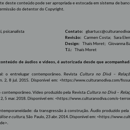
e deste conteúdo pode ser apropriada e estocada em sistema de banco 
 permissão do detentor do Copyright.
 psicanalista
Contato:
gbartucc@culturanodiva
Revisão:
Carmen Costa; Sara Elena
Design:
Thaís Moret; Giovanna Ba
T.I.:
Thaís Moret
conteúdo de áudios e vídeos, é autorizada desde que acompanhad
oxal: o entrelugar contemporâneo. Revista
Cultura no Divã – Relaçõ
 n. 2, 8 jul. 2015. Disponível em: <
https://www.culturanodiva.com/fissu
contemporâneo. Vídeo produzido pela Revista
Cultura no Divã – Rela
n. 2, 5 mar. 2018. Disponível em: <
https://www.culturanodiva.com/o-terro
emporaneidade: da transgressão à construção. Áudio produzido pela
lise e cultura
, São Paulo, 23 abr. 2014. Disponível em: <
https://www.cul
ade
>.