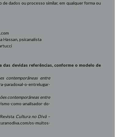
de dados ou processo similar, em qualquer forma ou
.com
 Hassan, psicanalista
rtucci
a das devidas referências, conforme o modelo de
es contemporâneas entre
ra-paradoxal-o-entrelugar-
ções contemporâneas entre
rismo-como-analisador-do-
 Revista
Cultura no Divã –
turanodiva.com/os-muitos-