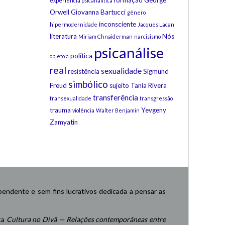
formação
George
experiência psicanalítica
Orwell
Giovanna Bartucci
gênero
inconsciente
hipermodernidade
Jacques Lacan
literatura
Nós
Miriam Chnaiderman
narcisismo
psicanálise
política
objeto a
real
sexualidade
resistência
Sigmund
simbólico
Freud
sujeito
Tania Rivera
transferência
transexualidade
transgressão
trauma
Yevgeny
violência
Walter Benjamin
Zamyatin
endente e sem fins lucrativos dedicada a pensar as
ta
Cultura no Divã — Relações contemporâneas entre