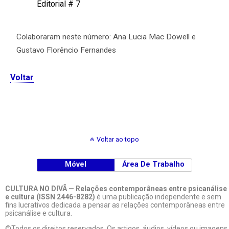
Editorial # 7
Colaboraram neste número: Ana Lucia Mac Dowell e
Gustavo Florêncio Fernandes
Voltar
Voltar ao topo
Móvel
Área De Trabalho
CULTURA NO DIVÃ — Relações contemporâneas entre psicanálise
e cultura (ISSN 2446-8282)
é uma publicação independente e sem
fins lucrativos dedicada a pensar as relações contemporâneas entre
psicanálise e cultura.
©Todos os direitos reservados. Os artigos, áudios, vídeos ou imagens