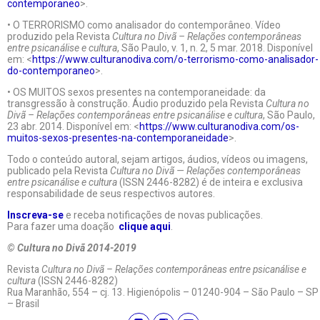
contemporaneo
>.
• O TERRORISMO como analisador do contemporâneo. Vídeo
produzido pela Revista
Cultura no Divã – Relações contemporâneas
entre psicanálise e cultura
, São Paulo, v. 1, n. 2, 5 mar. 2018. Disponível
em: <
https://www.culturanodiva.com/o-terrorismo-como-analisador-
do-contemporaneo
>.
• OS MUITOS sexos presentes na contemporaneidade: da
transgressão à construção. Áudio produzido pela Revista
Cultura no
Divã – Relações contemporâneas entre psicanálise e cultura
, São Paulo,
23 abr. 2014. Disponível em: <
https://www.culturanodiva.com/os-
muitos-sexos-presentes-na-contemporaneidade
>.
Todo o conteúdo autoral, sejam artigos, áudios, vídeos ou imagens,
publicado pela Revista
Cultura no Divã — Relações contemporâneas
entre psicanálise e cultura
(ISSN 2446-8282) é de inteira e exclusiva
responsabilidade de seus respectivos autores.
Inscreva-se
e receba notificações de novas publicações.
Para fazer uma doação
clique aqui
.
© Cultura no Divã 2014-2019
Revista
Cultura no Divã – Relações contemporâneas entre psicanálise e
cultura
(ISSN 2446-8282)
Rua Maranhão, 554 – cj. 13. Higienópolis – 01240-904 – São Paulo – SP
– Brasil