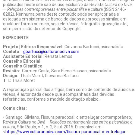
publicados neste site são de uso exclusivo da Revista
Cultura no Divã
— Relações contemporâneas entre psicanálise e cultura
(ISSN 2446-
8282). Nenhuma parte deste conteúdo pode ser apropriada e
estocada em sistema de banco de dados ou processo similar, em
qualquer forma ou meio, seja eletrônico, fotografia, gravação etc.,
sem permissão do detentor do Copyright.
EXPEDIENTE
Projeto | Editora Responsável:
Giovanna Bartucci, psicanalista
Contato:
gbartucc@culturanodiva.com
Assistente Editorial:
Renata Lemos
Conselho Editorial
Conselho Científico
Revisão:
Carmen Costa; Sara Elena Hassan, psicanalista
Design:
Thaís Moret; Giovanna Bartucci
T. I.:
Thaís Moret
A reprodução parcial dos artigos, bem como de conteúdo de áudios e
vídeos, é autorizada desde que acompanhada das devidas
referências, conforme o modelo de citação abaixo.
Como citar:
• Santiago, Silviano. Fissura paradoxal: o entrelugar contemporâneo.
Revista
Cultura no Divã – Relações contemporâneas entre psicanálise e
cultura
, São Paulo, v. 1, n. 2, 8 jul. 2015. Disponível em:
<
https://www.culturanodiva.com/fissura-paradoxal-o-entrelugar-