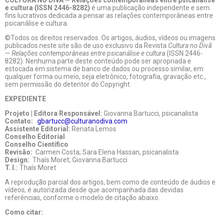
CULTURA NO DIVÃ — Relações contemporâneas entre psicanálise
e cultura (ISSN 2446-8282)
é uma publicação independente e sem
fins lucrativos dedicada a pensar as relações contemporâneas entre
psicanálise e cultura.
©Todos os direitos reservados. Os artigos, áudios, vídeos ou imagens
publicados neste site são de uso exclusivo da Revista
Cultura no Divã
— Relações contemporâneas entre psicanálise e cultura
(ISSN 2446-
8282). Nenhuma parte deste conteúdo pode ser apropriada e
estocada em sistema de banco de dados ou processo similar, em
qualquer forma ou meio, seja eletrônico, fotografia, gravação etc.,
sem permissão do detentor do Copyright.
EXPEDIENTE
Projeto | Editora Responsável:
Giovanna Bartucci, psicanalista
Contato:
gbartucc@culturanodiva.com
Assistente Editorial:
Renata Lemos
Conselho Editorial
Conselho Científico
Revisão:
Carmen Costa; Sara Elena Hassan, psicanalista
Design:
Thaís Moret; Giovanna Bartucci
T. I.:
Thaís Moret
A reprodução parcial dos artigos, bem como de conteúdo de áudios e
vídeos, é autorizada desde que acompanhada das devidas
referências, conforme o modelo de citação abaixo.
Como citar: