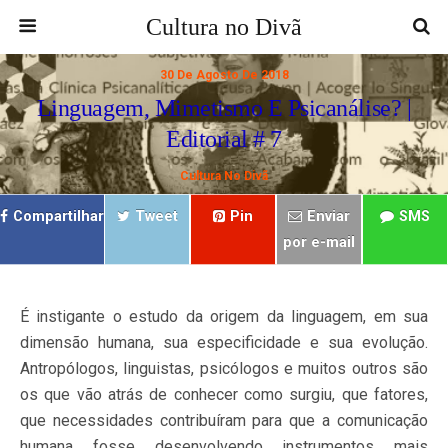
Cultura no Divã
30 De Agosto De 2018
Linguagem, Mimetismo E Psicanálise? |
Editorial # 7
Cultura No Divã
Compartilhar
Tweet
Pin
Enviar
SMS
por e-mail
É instigante o estudo da origem da linguagem, em sua
dimensão humana, sua especificidade e sua evolução.
Antropólogos, linguistas, psicólogos e muitos outros são
os que vão atrás de conhecer como surgiu, que fatores,
que necessidades contribuíram para que a comunicação
humana fosse desenvolvendo instrumentos mais