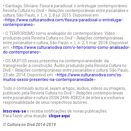
• Santiago, Silviano. Fissura paradoxal: o entrelugar contemporâneo.
Revista
Cultura no Divã – Relações contemporâneas entre psicanálise e
cultura
, São Paulo, v. 1, n. 2, 8 jul. 2015. Disponível em:
<
https://www.culturanodiva.com/fissura-paradoxal-o-entrelugar-
contemporaneo
>.
• O TERRORISMO como analisador do contemporâneo. Vídeo
produzido pela Revista
Cultura no Divã – Relações contemporâneas
entre psicanálise e cultura
, São Paulo, v. 1, n. 2, 5 mar. 2018. Disponível
em: <
https://www.culturanodiva.com/o-terrorismo-como-analisador-
do-contemporaneo
>.
• OS MUITOS sexos presentes na contemporaneidade: da
transgressão à construção. Áudio produzido pela Revista
Cultura no
Divã – Relações contemporâneas entre psicanálise e cultura
, São Paulo,
23 abr. 2014. Disponível em: <
https://www.culturanodiva.com/os-
muitos-sexos-presentes-na-contemporaneidade
>.
Todo o conteúdo autoral, sejam artigos, áudios, vídeos ou imagens,
publicado pela Revista
Cultura no Divã — Relações contemporâneas
entre psicanálise e cultura
(ISSN 2446-8282) é de inteira e exclusiva
responsabilidade de seus respectivos autores.
Inscreva-se
e receba notificações de novas publicações.
Para fazer uma doação
clique aqui
.
© Cultura no Divã 2014-2019