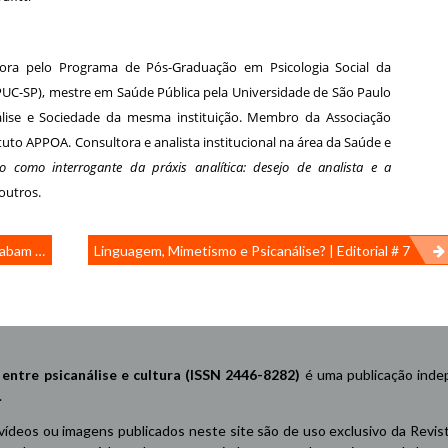
tora pelo Programa de Pós-Graduação em Psicologia Social da
 (PUC-SP), mestre em Saúde Pública pela Universidade de São Paulo
álise e Sociedade da mesma instituição. Membro da Associação
ituto APPOA. Consultora e analista institucional na área da Saúde e
o como interrogante da práxis analítica: desejo de analista e a
 outros.
brazil”
Linguagem, Mimetismo e Psicanálise? | Editorial # 7
re psicanálise e cultura (ISSN 2446-8282)
é uma publicação indep
.
 vídeos ou imagens publicados neste site são de uso exclusivo da Revis