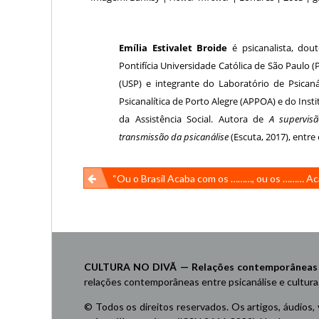
Emília Estivalet Broide
é psicanalista, dou
Pontifícia Universidade Católica de São Paulo
(USP) e integrante do Laboratório de Psican
Psicanalítica de Porto Alegre (APPOA) e do Inst
da Assistência Social. Autora de
A supervisã
transmissão da psicanálise
(Escuta, 2017), entre
Navegação
“Ou o Brasil Acaba com os ………, ou os ……… Acabam com o 
de
Post
CULTURA NO DIVÃ — Relações contemporâneas ent
relações contemporâneas entre psicanálise e cultura
© Todos os direitos reservados. Os artigos, áudios,