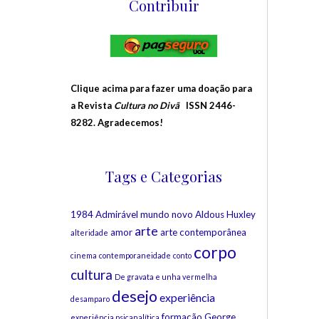
Contribuir
Clique acima para fazer uma doação para
a Revista
Cultura no Divã
ISSN 2446-
8282. Agradecemos!
Tags e Categorias
1984
Admirável mundo novo
Aldous Huxley
arte
amor
arte contemporânea
alteridade
corpo
cinema
contemporaneidade
conto
cultura
De gravata e unha vermelha
desejo
experiência
desamparo
formação
George
experiência psicanalítica