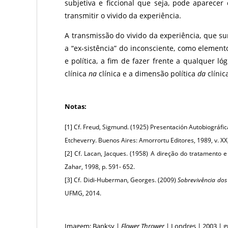
subjetiva e ficcional que seja, pode aparece
transmitir o vivido da experiência.
A transmissão do vivido da experiência, que su
a “ex-sistência” do inconsciente, como element
e política, a fim de fazer frente a qualquer l
clínica
na
clínica e a dimensão política
da
clínic
Notas:
[1]
Cf. Freud, Sigmund. (1925) Presentación Autobiográfic
Etcheverry. Buenos Aires: Amorrortu Editores, 1989, v. XX,
[2]
Cf. Lacan, Jacques. (1958) A direção do tratamento e 
Zahar, 1998, p. 591- 652.
[3]
Cf. Didi-Huberman, Georges. (2009)
Sobrevivência dos
UFMG, 2014.
Imagem: Banksy |
Flower Thrower
| Londres | 2003 | gr