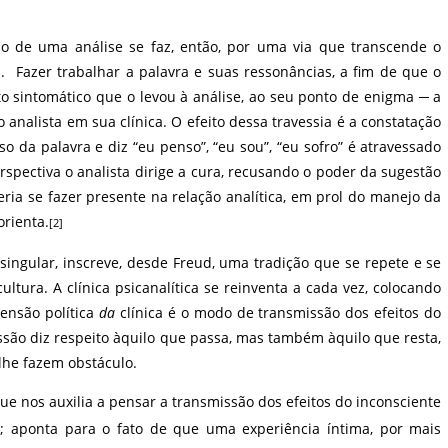
rso de uma análise se faz, então, por uma via que transcende o
 Fazer trabalhar a palavra e suas ressonâncias, a fim de que o
to sintomático que o levou à análise, ao seu ponto de enigma ─ a
o analista em sua clínica. O efeito dessa travessia é a constatação
uso da palavra e diz “eu penso”, “eu sou”, “eu sofro” é atravessado
rspectiva o analista dirige a cura, recusando o poder da sugestão
eria se fazer presente na relação analítica, em prol do manejo da
orienta.
[2]
singular, inscreve, desde Freud, uma tradição que se repete e se
ultura. A clínica psicanalítica se reinventa a cada vez, colocando
ensão política
da
clínica é o modo de transmissão dos efeitos do
issão diz respeito àquilo que passa, mas também àquilo que resta,
 lhe fazem obstáculo.
 nos auxilia a pensar a transmissão dos efeitos do inconsciente
o”; aponta para o fato de que uma experiência íntima, por mais