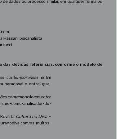
de dados ou processo similar, em qualquer forma ou
.com
 Hassan, psicanalista
rtucci
a das devidas referências, conforme o modelo de
es contemporâneas entre
ra-paradoxal-o-entrelugar-
ções contemporâneas entre
rismo-como-analisador-do-
 Revista
Cultura no Divã –
turanodiva.com/os-muitos-