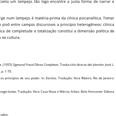
r como um lampejo, tão logo encontre a justa forma de narrar e
rge num lampejo, é matéria-prima da clínica psicanalítica. Tomar
o pivô entre campos discursivos a princípio heterogêneos: clínica
ógica de completude e totalização constitui a dimensão política
da
a
na
cultura.
a. (1955)
Sigmund Freud Obras Completas
. Traducción directa del alemán: José L.
 p. 1-70.
os princípios de seu poder. In:
Escritos
. Tradução: Vera Ribeiro. Rio de Janeiro:
 vaga-lumes
. Tradução: Vera Casa Nova e Márcia Arbex. Belo Horizonte: Editora
afitti