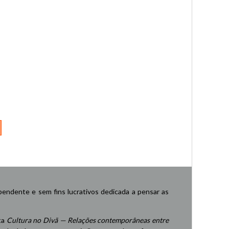
endente e sem fins lucrativos dedicada a pensar as
ta
Cultura no Divã — Relações contemporâneas entre