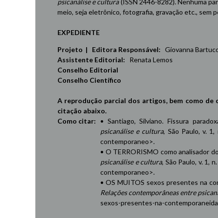
psicanálise e cultura
(ISSN 2446-8282). Nenhuma part
meio, seja eletrônico, fotografia, gravação etc., sem
EXPEDIENTE
Projeto | Editora Responsável:
Giovanna Bartucci,
Assistente Editorial:
Renata Lemos
Conselho Editorial
Conselho Científico
A reprodução parcial dos artigos, bem como de 
citação abaixo.
Como citar:
• Santiago, Silviano. Fissura parad
psicanálise e cultura
, São Paulo, v. 1,
contemporaneo
>.
• O TERRORISMO como analisador do 
psicanálise e cultura
, São Paulo, v. 1, 
contemporaneo
>.
• OS MUITOS sexos presentes na cont
Relações contemporâneas entre psicaná
sexos-presentes-na-contemporaneid