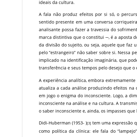
ideais da cultura.
A fala não produz efeitos por si só, o percu
sentido presente em uma conversa corriqueira.
analisante possa fazer a travessia do sofrimen
marca distintiva que o constitui ─, é a aposta d
da divisão do sujeito, ou seja, aquele que faz 
pelo “estrangeiro” não saber sobre si. Nessa pe
implicado na identificação imaginária, que pod
transferência e seus tempos pelo desejo que o 
A experiência analítica, embora extremamente 
atualiza a cada análise produzindo efeitos na c
em jogo o enigma do inconsciente. Logo, a dim
inconsciente na análise e na cultura. A transm
o saber inconsciente e, ainda, os impasses que
Didi-Huberman (1953- )
tem uma expressão que
[3]
como política da clínica: ele fala do “lampej