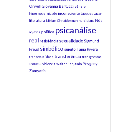
Orwell
Giovanna Bartucci
gênero
inconsciente
hipermodernidade
Jacques Lacan
literatura
Nós
Miriam Chnaiderman
narcisismo
psicanálise
política
objeto a
real
sexualidade
resistência
Sigmund
simbólico
Freud
sujeito
Tania Rivera
transferência
transexualidade
transgressão
trauma
Yevgeny
violência
Walter Benjamin
Zamyatin