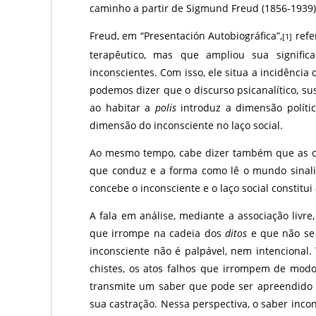
caminho a partir de Sigmund Freud (1856-1939),
Freud, em “Presentación Autobiográfica”,
refe
[1]
terapêutico, mas que ampliou sua signifi
inconscientes. Com isso, ele situa a incidência
podemos dizer que o discurso psicanalítico, sus
ao habitar a
polis
introduz a dimensão política
dimensão do inconsciente no laço social.
Ao mesmo tempo, cabe dizer também que as con
que conduz e a forma como lê o mundo sinaliz
concebe o inconsciente e o laço social constitui a
A fala em análise, mediante a associação livre
que irrompe na cadeia dos
ditos
e que não se 
inconsciente não é palpável, nem intencional.
chistes, os atos falhos que irrompem de modo 
transmite um saber que pode ser apreendido e
sua castração. Nessa perspectiva, o saber inc