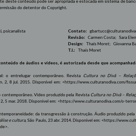
e deste conteúdo pode ser apropriada e estocada em sistema de banco 
 permissão do detentor do Copyright.
 psicanalista
Contato:
gbartucc@culturanodiva
Revisão:
Carmen Costa; Sara Elena
Design:
Thaís Moret; Giovanna Ba
T.I.:
Thaís Moret
conteúdo de áudios e vídeos, é autorizada desde que acompanhad
oxal: o entrelugar contemporâneo. Revista
Cultura no Divã – Relaçõ
 n. 2, 8 jul. 2015. Disponível em: <
https://www.culturanodiva.com/fissu
contemporâneo. Vídeo produzido pela Revista
Cultura no Divã – Rela
n. 2, 5 mar. 2018. Disponível em: <
https://www.culturanodiva.com/o-terro
emporaneidade: da transgressão à construção. Áudio produzido pela
lise e cultura
, São Paulo, 23 abr. 2014. Disponível em: <
https://www.cul
ade
>.