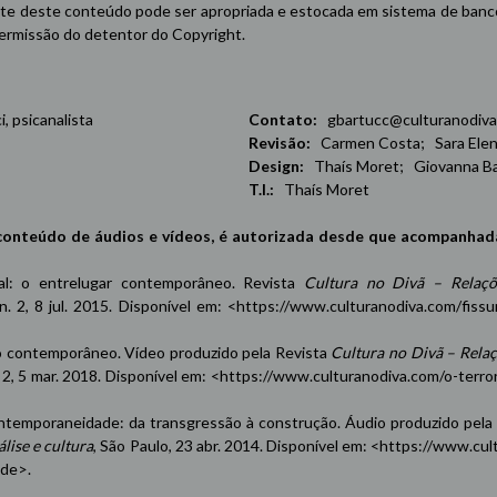
e deste conteúdo pode ser apropriada e estocada em sistema de banco 
 permissão do detentor do Copyright.
 psicanalista
Contato:
gbartucc@culturanodiva
Revisão:
Carmen Costa; Sara Elena
Design:
Thaís Moret; Giovanna Ba
T.I.:
Thaís Moret
conteúdo de áudios e vídeos, é autorizada desde que acompanhad
oxal: o entrelugar contemporâneo. Revista
Cultura no Divã – Relaçõ
 n. 2, 8 jul. 2015. Disponível em: <
https://www.culturanodiva.com/fissu
contemporâneo. Vídeo produzido pela Revista
Cultura no Divã – Rela
n. 2, 5 mar. 2018. Disponível em: <
https://www.culturanodiva.com/o-terro
emporaneidade: da transgressão à construção. Áudio produzido pela
lise e cultura
, São Paulo, 23 abr. 2014. Disponível em: <
https://www.cul
ade
>.