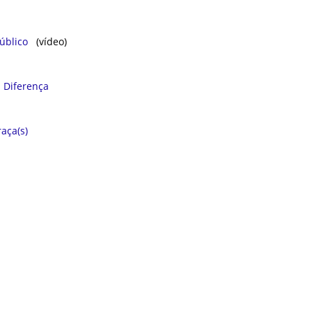
ㅤㅤ ㅤㅤ ㅤㅤ
úblico
(vídeo)
a Diferença
aça(s)