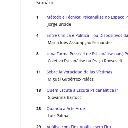
Sumário
ㅤㅤ ㅤㅤ ㅤㅤ
1
Método e Técnica: Psicanálise no Espaço P
Jorge Broide
4
Entre Clínica e Política – ou Dispositivos d
Maria Inês Assumpção Fernandes
8
Uma Forma Possível de Psicanálise na(s) Pr
Coletivo Psicanálise na Praça Roosevelt
11
Sobre la Voracidad de las Víctimas
Miguel Gutiérrez-Peláez
18
Quem Escuta a Escuta Psicanalítica I?
Giovanna Bartucci
25
Quando a Arte Arde
Luiz Palma
29
Análise com Fim, Análise sem Fim