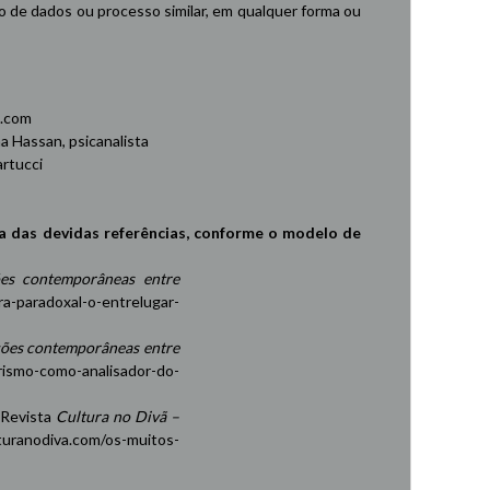
de dados ou processo similar, em qualquer forma ou
.com
 Hassan, psicanalista
rtucci
a das devidas referências, conforme o modelo de
es contemporâneas entre
ra-paradoxal-o-entrelugar-
ções contemporâneas entre
rismo-como-analisador-do-
 Revista
Cultura no Divã –
turanodiva.com/os-muitos-