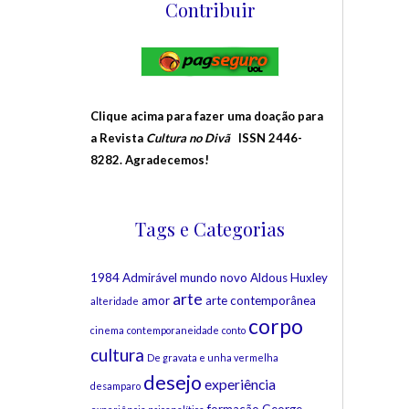
Contribuir
Clique acima para fazer uma doação para
a Revista
Cultura no Divã
ISSN 2446-
8282. Agradecemos!
Tags e Categorias
1984
Admirável mundo novo
Aldous Huxley
arte
amor
arte contemporânea
alteridade
corpo
cinema
contemporaneidade
conto
cultura
De gravata e unha vermelha
desejo
experiência
desamparo