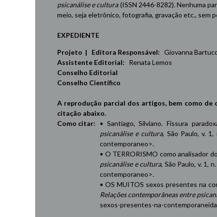
psicanálise e cultura
(ISSN 2446-8282). Nenhuma part
meio, seja eletrônico, fotografia, gravação etc., sem
EXPEDIENTE
Projeto | Editora Responsável:
Giovanna Bartucci,
Assistente Editorial:
Renata Lemos
Conselho Editorial
Conselho Científico
A reprodução parcial dos artigos, bem como de 
citação abaixo.
Como citar:
• Santiago, Silviano. Fissura parad
psicanálise e cultura
, São Paulo, v. 1,
contemporaneo
>.
• O TERRORISMO como analisador do 
psicanálise e cultura
, São Paulo, v. 1, 
contemporaneo
>.
• OS MUITOS sexos presentes na cont
Relações contemporâneas entre psicaná
sexos-presentes-na-contemporaneid