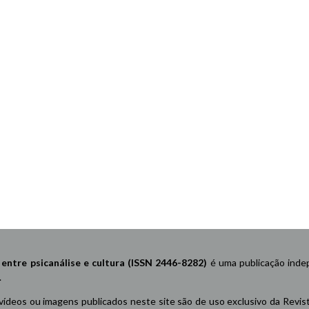
re psicanálise e cultura (ISSN 2446-8282)
é uma publicação indep
.
 vídeos ou imagens publicados neste site são de uso exclusivo da Revis