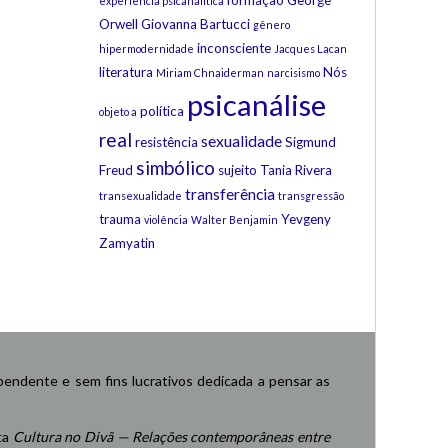
formação
George
experiência psicanalítica
Orwell
Giovanna Bartucci
gênero
inconsciente
hipermodernidade
Jacques Lacan
literatura
Nós
Miriam Chnaiderman
narcisismo
psicanálise
política
objeto a
real
sexualidade
resistência
Sigmund
simbólico
Freud
sujeito
Tania Rivera
transferência
transexualidade
transgressão
trauma
Yevgeny
violência
Walter Benjamin
Zamyatin
endente e sem fins lucrativos dedicada a pensar as
ta
Cultura no Divã — Relações contemporâneas entre