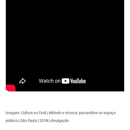
Imagem: Cultura no Divã |
Método e técnica: psicanálise no espaço
público
| São Paulo | 2018 | divulgação