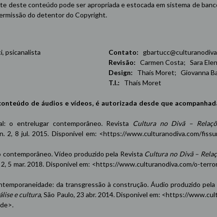
e deste conteúdo pode ser apropriada e estocada em sistema de banco 
 permissão do detentor do Copyright.
 psicanalista
Contato:
gbartucc@culturanodiva
Revisão:
Carmen Costa; Sara Elena
Design:
Thaís Moret; Giovanna Ba
T.I.:
Thaís Moret
conteúdo de áudios e vídeos, é autorizada desde que acompanhad
oxal: o entrelugar contemporâneo. Revista
Cultura no Divã – Relaçõ
 n. 2, 8 jul. 2015. Disponível em: <
https://www.culturanodiva.com/fissu
contemporâneo. Vídeo produzido pela Revista
Cultura no Divã – Rela
n. 2, 5 mar. 2018. Disponível em: <
https://www.culturanodiva.com/o-terro
emporaneidade: da transgressão à construção. Áudio produzido pela
lise e cultura
, São Paulo, 23 abr. 2014. Disponível em: <
https://www.cul
ade
>.