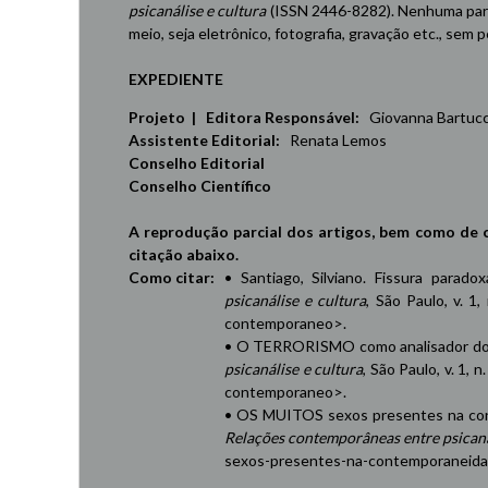
psicanálise e cultura
(ISSN 2446-8282). Nenhuma part
meio, seja eletrônico, fotografia, gravação etc., sem
EXPEDIENTE
Projeto | Editora Responsável:
Giovanna Bartucci,
Assistente Editorial:
Renata Lemos
Conselho Editorial
Conselho Científico
A reprodução parcial dos artigos, bem como de 
citação abaixo.
Como citar:
• Santiago, Silviano. Fissura parad
psicanálise e cultura
, São Paulo, v. 1,
contemporaneo
>.
• O TERRORISMO como analisador do 
psicanálise e cultura
, São Paulo, v. 1, 
contemporaneo
>.
• OS MUITOS sexos presentes na cont
Relações contemporâneas entre psicaná
sexos-presentes-na-contemporaneid