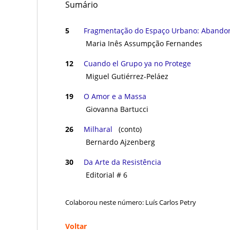
Sumário
ㅤㅤ ㅤㅤ ㅤㅤ
5
Fragmentação do Espaço Urbano: Abando
Maria Inês Assumpção Fernandes
12
Cuando el Grupo ya no Protege
Miguel Gutiérrez-Peláez
19
O Amor e a Massa
Giovanna Bartucci
26
Milharal
(conto)
Bernardo Ajzenberg
30
Da Arte da Resistência
Editorial # 6
Colaborou neste número: Luís Carlos Petry
Voltar