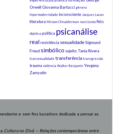
formação
George
experiência psicanalítica
Orwell
Giovanna Bartucci
gênero
inconsciente
hipermodernidade
Jacques Lacan
literatura
Nós
Miriam Chnaiderman
narcisismo
psicanálise
política
objeto a
real
sexualidade
resistência
Sigmund
simbólico
Freud
sujeito
Tania Rivera
transferência
transexualidade
transgressão
trauma
Yevgeny
violência
Walter Benjamin
Zamyatin
endente e sem fins lucrativos dedicada a pensar as
ta
Cultura no Divã — Relações contemporâneas entre