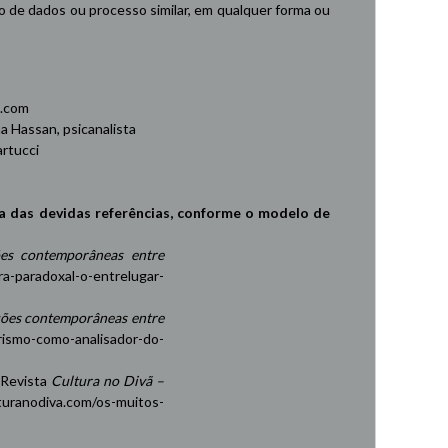
de dados ou processo similar, em qualquer forma ou
.com
 Hassan, psicanalista
rtucci
a das devidas referências, conforme o modelo de
es contemporâneas entre
ra-paradoxal-o-entrelugar-
ções contemporâneas entre
rismo-como-analisador-do-
 Revista
Cultura no Divã –
turanodiva.com/os-muitos-