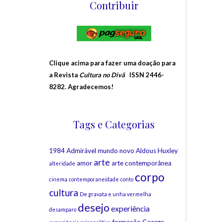
Contribuir
Clique acima para fazer uma doação para
a Revista
Cultura no Divã
ISSN 2446-
8282. Agradecemos!
Tags e Categorias
1984
Admirável mundo novo
Aldous Huxley
arte
amor
arte contemporânea
alteridade
corpo
cinema
contemporaneidade
conto
cultura
De gravata e unha vermelha
desejo
experiência
desamparo