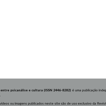
re psicanálise e cultura (ISSN 2446-8282)
é uma publicação indep
.
 vídeos ou imagens publicados neste site são de uso exclusivo da Revis