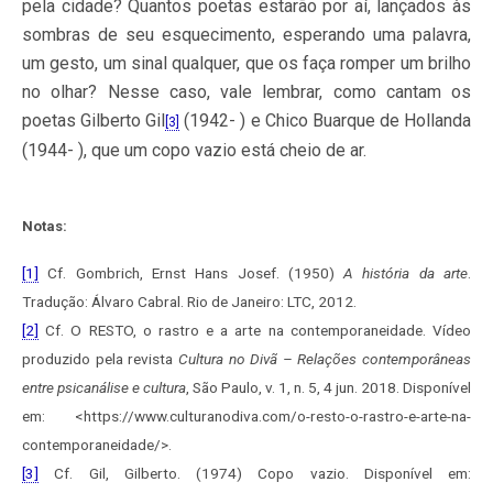
pela cidade? Quantos poetas estarão por aí, lançados às
sombras de seu esquecimento, esperando uma palavra,
um gesto, um sinal qualquer, que os faça romper um brilho
no olhar? Nesse caso, vale lembrar, como cantam os
poetas Gilberto Gil
(1942- ) e Chico Buarque de Hollanda
[3]
(1944- ), que um copo vazio está cheio de ar.
Notas:
[1]
Cf. Gombrich, Ernst Hans Josef. (1950)
A história da arte
.
Tradução: Álvaro Cabral. Rio de Janeiro: LTC, 2012.
[2]
Cf. O RESTO, o rastro e a arte na contemporaneidade. Vídeo
produzido pela revista
Cultura no Divã – Relações contemporâneas
entre psicanálise e cultura
, São Paulo, v. 1, n. 5, 4 jun. 2018. Disponível
em: <https://www.culturanodiva.com/o-resto-o-rastro-e-arte-na-
contemporaneidade/>.
[3]
Cf. Gil, Gilberto. (1974) Copo vazio. Disponível em: