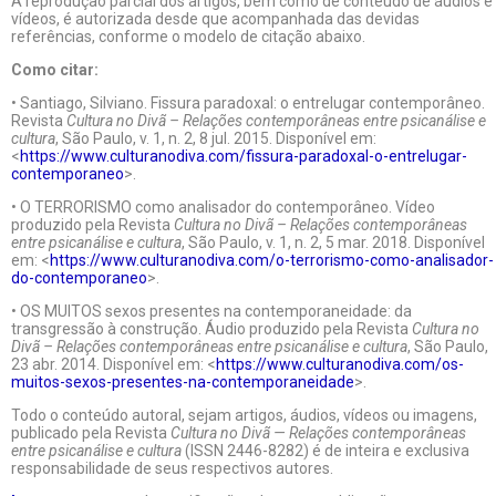
A reprodução parcial dos artigos, bem como de conteúdo de áudios e
vídeos, é autorizada desde que acompanhada das devidas
referências, conforme o modelo de citação abaixo.
Como citar:
• Santiago, Silviano. Fissura paradoxal: o entrelugar contemporâneo.
Revista
Cultura no Divã – Relações contemporâneas entre psicanálise e
cultura
, São Paulo, v. 1, n. 2, 8 jul. 2015. Disponível em:
<
https://www.culturanodiva.com/fissura-paradoxal-o-entrelugar-
contemporaneo
>.
• O TERRORISMO como analisador do contemporâneo. Vídeo
produzido pela Revista
Cultura no Divã – Relações contemporâneas
entre psicanálise e cultura
, São Paulo, v. 1, n. 2, 5 mar. 2018. Disponível
em: <
https://www.culturanodiva.com/o-terrorismo-como-analisador-
do-contemporaneo
>.
• OS MUITOS sexos presentes na contemporaneidade: da
transgressão à construção. Áudio produzido pela Revista
Cultura no
Divã – Relações contemporâneas entre psicanálise e cultura
, São Paulo,
23 abr. 2014. Disponível em: <
https://www.culturanodiva.com/os-
muitos-sexos-presentes-na-contemporaneidade
>.
Todo o conteúdo autoral, sejam artigos, áudios, vídeos ou imagens,
publicado pela Revista
Cultura no Divã — Relações contemporâneas
entre psicanálise e cultura
(ISSN 2446-8282) é de inteira e exclusiva
responsabilidade de seus respectivos autores.