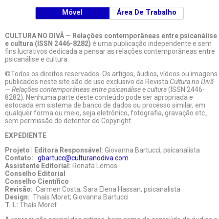
Móvel
Área De Trabalho
CULTURA NO DIVÃ — Relações contemporâneas entre psicanálise
e cultura (ISSN 2446-8282)
é uma publicação independente e sem
fins lucrativos dedicada a pensar as relações contemporâneas entre
psicanálise e cultura.
©Todos os direitos reservados. Os artigos, áudios, vídeos ou imagens
publicados neste site são de uso exclusivo da Revista
Cultura no Divã
— Relações contemporâneas entre psicanálise e cultura
(ISSN 2446-
8282). Nenhuma parte deste conteúdo pode ser apropriada e
estocada em sistema de banco de dados ou processo similar, em
qualquer forma ou meio, seja eletrônico, fotografia, gravação etc.,
sem permissão do detentor do Copyright.
EXPEDIENTE
Projeto | Editora Responsável:
Giovanna Bartucci, psicanalista
Contato:
gbartucc@culturanodiva.com
Assistente Editorial:
Renata Lemos
Conselho Editorial
Conselho Científico
Revisão:
Carmen Costa; Sara Elena Hassan, psicanalista
Design:
Thaís Moret; Giovanna Bartucci
T. I.:
Thaís Moret