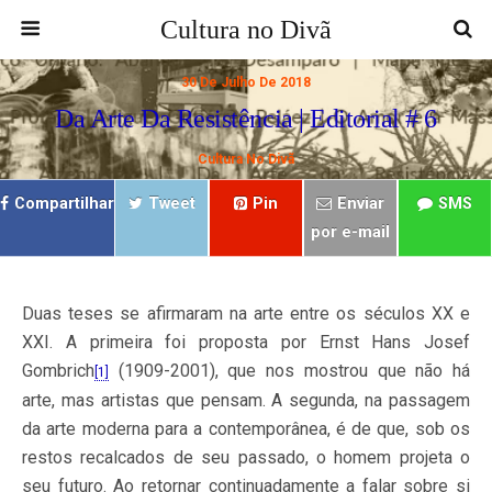
Cultura no Divã
30 De Julho De 2018
Da Arte Da Resistência | Editorial # 6
Cultura No Divã
Compartilhar
Tweet
Pin
Enviar
SMS
por e-mail
Duas teses se afirmaram na arte entre os séculos XX e
XXI. A primeira foi proposta por Ernst Hans Josef
Gombrich
(1909-2001), que nos mostrou que não há
[1]
arte, mas artistas que pensam. A segunda, na passagem
da arte moderna para a contemporânea, é de que, sob os
restos recalcados de seu passado, o homem projeta o
seu futuro. Ao retornar continuadamente a falar sobre si