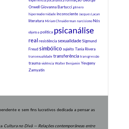
formação
George
experiência psicanalítica
Orwell
Giovanna Bartucci
gênero
inconsciente
hipermodernidade
Jacques Lacan
literatura
Nós
Miriam Chnaiderman
narcisismo
psicanálise
política
objeto a
real
sexualidade
resistência
Sigmund
simbólico
Freud
sujeito
Tania Rivera
transferência
transexualidade
transgressão
trauma
Yevgeny
violência
Walter Benjamin
Zamyatin
endente e sem fins lucrativos dedicada a pensar as
ta
Cultura no Divã — Relações contemporâneas entre