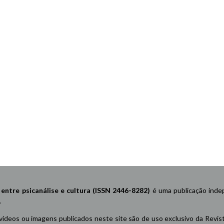
re psicanálise e cultura (ISSN 2446-8282)
é uma publicação indep
.
 vídeos ou imagens publicados neste site são de uso exclusivo da Revis