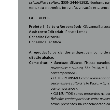
psicanálise e cultura
(ISSN 2446-8282). Nenhuma part
meio, seja eletrônico, fotografia, gravação etc., sem
EXPEDIENTE
Projeto | Editora Responsável:
Giovanna Bartucci,
Assistente Editorial:
Renata Lemos
Conselho Editorial
Conselho Científico
A reprodução parcial dos artigos, bem como de 
citação abaixo.
Como citar:
• Santiago, Silviano. Fissura parad
psicanálise e cultura
, São Paulo, v. 1,
contemporaneo
>.
• O TERRORISMO como analisador do 
psicanálise e cultura
, São Paulo, v. 1, 
contemporaneo
>.
• OS MUITOS sexos presentes na cont
Relações contemporâneas entre psicaná
sexos-presentes-na-contemporaneid