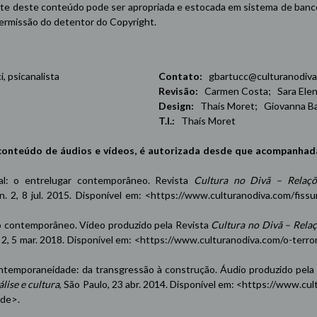
e deste conteúdo pode ser apropriada e estocada em sistema de banco 
 permissão do detentor do Copyright.
 psicanalista
Contato:
gbartucc@culturanodiva
Revisão:
Carmen Costa; Sara Elena
Design:
Thaís Moret; Giovanna Ba
T.I.:
Thaís Moret
conteúdo de áudios e vídeos, é autorizada desde que acompanhad
oxal: o entrelugar contemporâneo. Revista
Cultura no Divã – Relaçõ
 n. 2, 8 jul. 2015. Disponível em: <
https://www.culturanodiva.com/fissu
contemporâneo. Vídeo produzido pela Revista
Cultura no Divã – Rela
n. 2, 5 mar. 2018. Disponível em: <
https://www.culturanodiva.com/o-terro
emporaneidade: da transgressão à construção. Áudio produzido pela
lise e cultura
, São Paulo, 23 abr. 2014. Disponível em: <
https://www.cul
ade
>.