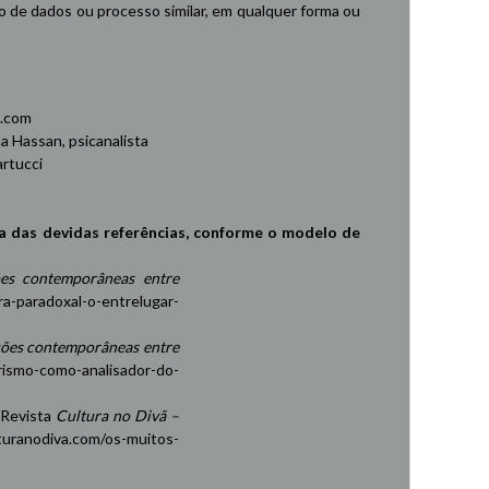
de dados ou processo similar, em qualquer forma ou
.com
 Hassan, psicanalista
rtucci
a das devidas referências, conforme o modelo de
es contemporâneas entre
ra-paradoxal-o-entrelugar-
ções contemporâneas entre
rismo-como-analisador-do-
 Revista
Cultura no Divã –
turanodiva.com/os-muitos-