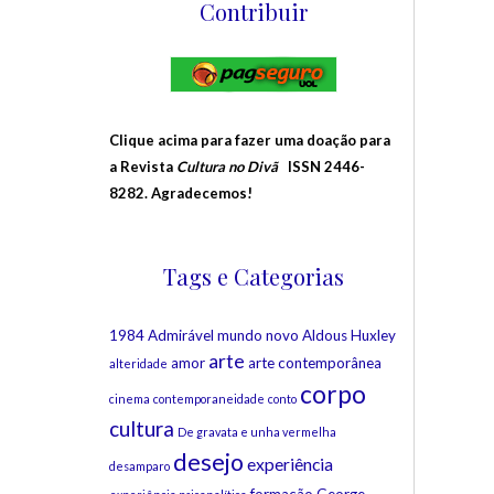
Contribuir
Clique acima para fazer uma doação para
a Revista
Cultura no Divã
ISSN 2446-
8282. Agradecemos!
Tags e Categorias
1984
Admirável mundo novo
Aldous Huxley
arte
amor
arte contemporânea
alteridade
corpo
cinema
contemporaneidade
conto
cultura
De gravata e unha vermelha
desejo
experiência
desamparo