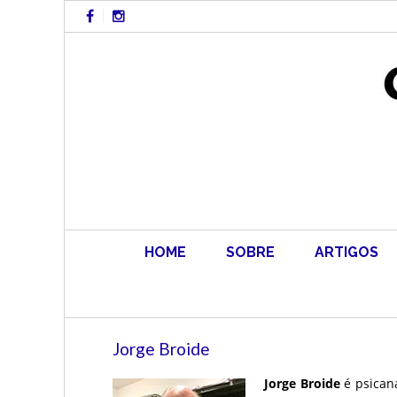
Skip
to
content
HOME
SOBRE
ARTIGOS
Jorge Broide
Jorge Broide
é psicana