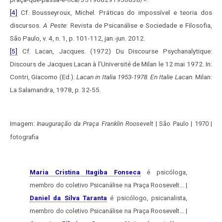
[4]
Cf. Bousseyroux, Michel. Práticas do impossível e teoria dos
discursos.
A Peste
: Revista de Psicanálise e Sociedade e Filosofia,
São Paulo, v. 4, n. 1, p. 101-112, jan.-jun. 2012.
[5]
Cf. Lacan, Jacques. (1972) Du Discourse Psychanalytique:
Discours de Jacques Lacan à l’Université de Milan le 12 mai 1972. In:
Contri, Giacomo (Ed.).
Lacan in Italia 1953-1978. En Italie Lacan
. Milan:
La Salamandra, 1978, p. 32-55.
Imagem:
Inauguração da Praça Franklin Roosevelt
| São Paulo | 1970 |
fotografia
Maria Cristina Itagiba Fonseca
é psicóloga,
membro do coletivo Psicanálise na Praça Roosevelt... |
Daniel da Silva Taranta
é psicólogo, psicanalista,
membro do coletivo Psicanálise na Praça Roosevelt... |