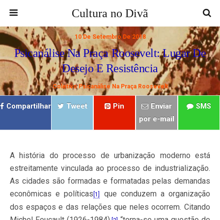
Cultura no Divã
10 De Setembro De 2018
Psicanálise Na Praça Roosevelt: Lugar De
Desejo E Resistência
Coletivo Psicanálise Na Praça Roosevelt
Compartilhar
Tweet
Pin
Enviar
SMS
por e-mail
A história do processo de urbanização moderno está
estreitamente vinculada ao processo de industrialização.
As cidades são formadas e formatadas pelas demandas
econômicas e políticas
que conduzem a organização
[1]
dos espaços e das relações que neles ocorrem. Citando
Michel Foucault (1926-1984),
“torna-se uma questão de