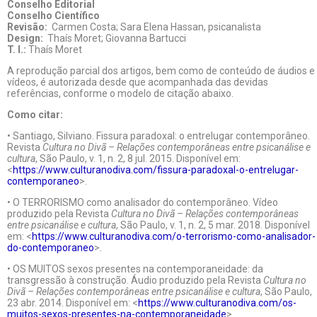
Conselho Editorial
Conselho Científico
Revisão:
Carmen Costa; Sara Elena Hassan, psicanalista
Design:
Thaís Moret; Giovanna Bartucci
T. I.:
Thaís Moret
A reprodução parcial dos artigos, bem como de conteúdo de áudios e
vídeos, é autorizada desde que acompanhada das devidas
referências, conforme o modelo de citação abaixo.
Como citar:
• Santiago, Silviano. Fissura paradoxal: o entrelugar contemporâneo.
Revista
Cultura no Divã – Relações contemporâneas entre psicanálise e
cultura
, São Paulo, v. 1, n. 2, 8 jul. 2015. Disponível em:
<
https://www.culturanodiva.com/fissura-paradoxal-o-entrelugar-
contemporaneo
>.
• O TERRORISMO como analisador do contemporâneo. Vídeo
produzido pela Revista
Cultura no Divã – Relações contemporâneas
entre psicanálise e cultura
, São Paulo, v. 1, n. 2, 5 mar. 2018. Disponível
em: <
https://www.culturanodiva.com/o-terrorismo-como-analisador-
do-contemporaneo
>.
• OS MUITOS sexos presentes na contemporaneidade: da
transgressão à construção. Áudio produzido pela Revista
Cultura no
Divã – Relações contemporâneas entre psicanálise e cultura
, São Paulo,
23 abr. 2014. Disponível em: <
https://www.culturanodiva.com/os-
muitos-sexos-presentes-na-contemporaneidade
>.