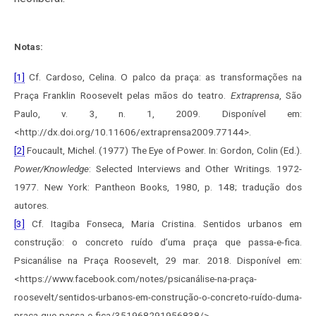
Notas:
[1]
Cf. Cardoso, Celina. O palco da praça: as transformações na
Praça Franklin Roosevelt pelas mãos do teatro.
Extraprensa
, São
Paulo, v. 3, n. 1, 2009. Disponível em:
<http://dx.doi.org/10.11606/extraprensa2009.77144>.
[2]
Foucault, Michel. (1977) The Eye of Power. In: Gordon, Colin (Ed.).
Power/Knowledge
: Selected Interviews and Other Writings. 1972-
1977. New York: Pantheon Books, 1980, p. 148; tradução dos
autores.
[3]
Cf. Itagiba Fonseca, Maria Cristina. Sentidos urbanos em
construção: o concreto ruído d’uma praça que passa-e-fica.
Psicanálise na Praça Roosevelt, 29 mar. 2018. Disponível em:
<https://www.facebook.com/notes/psicanálise-na-praça-
roosevelt/sentidos-urbanos-em-construção-o-concreto-ruído-duma-
praça-que-passa-e-fica/351968291956838/>.