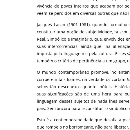
vivência de povos inteiros que acabam por ser
veem-se perdidos em diversas outras que não 
Jacques Lacan (1901-1981), quando formulou 
constituir uma noção de subjetividade, buscou 
Real, Simbólico e Imaginário, que, envolvidos 
suas intercorrências, ainda que na alienaç
imposta pela linguagem e pela cultura. Esses s
também o critério de pertinência a um grupo, 
O mundo contemporâneo promove, no entanto
corroerem tais liames, na verdade os cortam
t
soltos tão desconexos quanto inúteis. História
suas significações são de uma hora para ou
linguagem desses sujeitos de nada lhes serv
país. Sem âncora para reconstituir o simbólico e
Esta é a contemporaneidade que desafia a psic
que rompe o nó borromeano, não para libertar, 