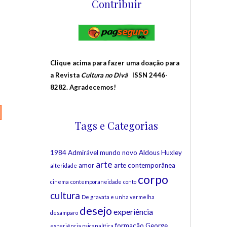
Contribuir
Clique acima para fazer uma doação para
a Revista
Cultura no Divã
ISSN 2446-
8282. Agradecemos!
Tags e Categorias
1984
Admirável mundo novo
Aldous Huxley
arte
amor
arte contemporânea
alteridade
corpo
cinema
contemporaneidade
conto
cultura
De gravata e unha vermelha
desejo
experiência
desamparo
formação
George
experiência psicanalítica