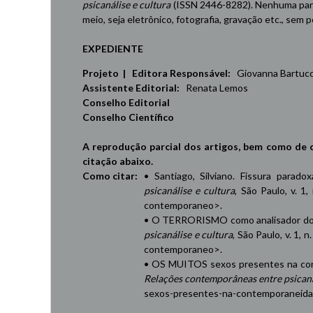
psicanálise e cultura
(ISSN 2446-8282). Nenhuma part
meio, seja eletrônico, fotografia, gravação etc., sem
EXPEDIENTE
Projeto | Editora Responsável:
Giovanna Bartucci,
Assistente Editorial:
Renata Lemos
Conselho Editorial
Conselho Científico
A reprodução parcial dos artigos, bem como de 
citação abaixo.
Como citar:
• Santiago, Silviano. Fissura parad
psicanálise e cultura
, São Paulo, v. 1,
contemporaneo
>.
• O TERRORISMO como analisador do 
psicanálise e cultura
, São Paulo, v. 1, 
contemporaneo
>.
• OS MUITOS sexos presentes na cont
Relações contemporâneas entre psicaná
sexos-presentes-na-contemporaneid