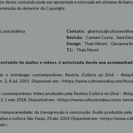
e deste conteúdo pode ser apropriada e estocada em sistema de banco 
 permissão do detentor do Copyright.
 psicanalista
Contato:
gbartucc@culturanodiva
Revisão:
Carmen Costa; Sara Elena
Design:
Thaís Moret; Giovanna Ba
T.I.:
Thaís Moret
conteúdo de áudios e vídeos, é autorizada desde que acompanhad
oxal: o entrelugar contemporâneo. Revista
Cultura no Divã – Relaçõ
 n. 2, 8 jul. 2015. Disponível em: <
https://www.culturanodiva.com/fissu
contemporâneo. Vídeo produzido pela Revista
Cultura no Divã – Rela
n. 2, 5 mar. 2018. Disponível em: <
https://www.culturanodiva.com/o-terro
emporaneidade: da transgressão à construção. Áudio produzido pela
lise e cultura
, São Paulo, 23 abr. 2014. Disponível em: <
https://www.cul
ade
>.