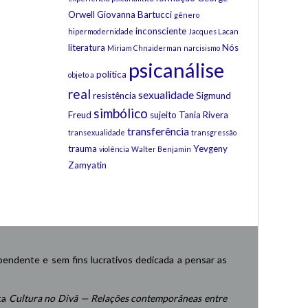
Orwell
Giovanna Bartucci
gênero
inconsciente
hipermodernidade
Jacques Lacan
literatura
Nós
Miriam Chnaiderman
narcisismo
psicanálise
política
objeto a
real
sexualidade
resistência
Sigmund
simbólico
Freud
sujeito
Tania Rivera
transferência
transexualidade
transgressão
trauma
Yevgeny
violência
Walter Benjamin
Zamyatin
endente e sem fins lucrativos dedicada a pensar as
ta
Cultura no Divã — Relações contemporâneas entre