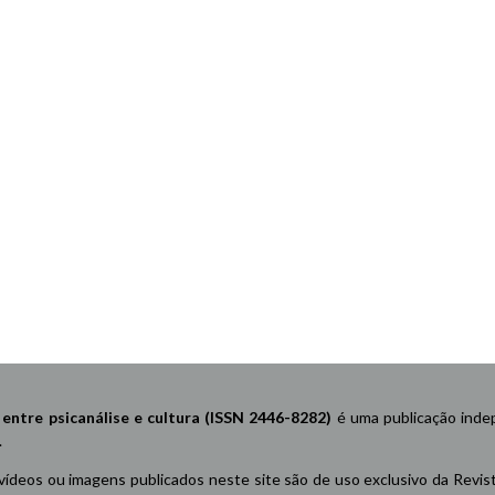
re psicanálise e cultura (ISSN 2446-8282)
é uma publicação indep
.
 vídeos ou imagens publicados neste site são de uso exclusivo da Revis