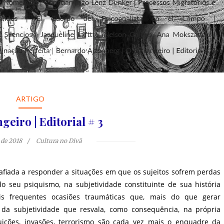
ARTIGO
geiro | Editorial # 3
 de 2018
Cultura no Divã
fiada a responder a situações em que os sujeitos sofrem perdas
do seu psiquismo, na subjetividade constituinte de sua história
is frequentes ocasiões traumáticas que, mais do que gerar
a subjetividade que resvala, como consequência, na própria
ições, invasões, terrorismo são cada vez mais o enquadre da