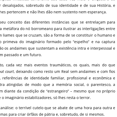
 desalojados, sobretudo de sua identidade e de sua História, e
lhes pertencem e não lhes dão nem sustento nem esperança.
seu conceito das diferentes instâncias que se entrelaçam para
a metáfora do nó borromeano para ilustrar as interligações entre
em liames que se cruzam, são a forma de se constituir o humano e
ão primeva do imaginário formado pelo “espelho” e na captura
ão os andaimes que sustentam a existência intra e interpessoal e
um passado e um futuro.
, cada vez mais eventos traumáticos, os quais, mais do que
out court
, deixando como resto um Real sem andaimes e com fios
, referências de identidade familiar, profissional e econômica e
tra atingidas de modo que a memória social, o parentesco, a
em diante da condição de “estrangeiro” – mesmo que no próprio
 o imaginário estabilizadores, só lhes resta o terror.
análise: o terrível cutelo que se abate de uma hora para outra e
mas para criar órfãos de pátria e, sobretudo, de si mesmos.