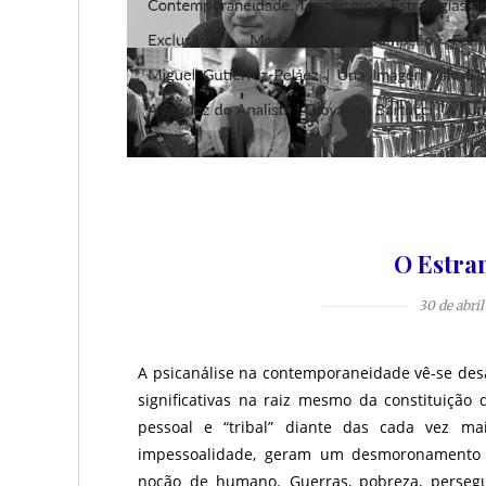
O Estran
30 de abril
A psicanálise na contemporaneidade vê-se desa
significativas na raiz mesmo da constituição 
pessoal e “tribal” diante das cada vez ma
impessoalidade, geram um desmoronamento d
noção de humano. Guerras, pobreza, persegu