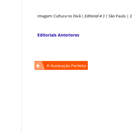
Imagem: Cultura no Divã |
Editorial # 3
| São Paulo | 
Editoriais Anteriores
Navegação
A Iluminação Perfeita
de
Post