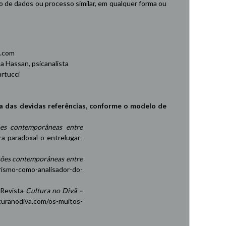
de dados ou processo similar, em qualquer forma ou
.com
 Hassan, psicanalista
rtucci
a das devidas referências, conforme o modelo de
es contemporâneas entre
ra-paradoxal-o-entrelugar-
ções contemporâneas entre
rismo-como-analisador-do-
 Revista
Cultura no Divã –
turanodiva.com/os-muitos-