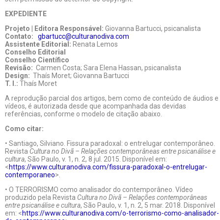
EXPEDIENTE
Projeto | Editora Responsável:
Giovanna Bartucci, psicanalista
Contato:
gbartucc@culturanodiva.com
Assistente Editorial:
Renata Lemos
Conselho Editorial
Conselho Científico
Revisão:
Carmen Costa; Sara Elena Hassan, psicanalista
Design:
Thaís Moret; Giovanna Bartucci
T. I.:
Thaís Moret
A reprodução parcial dos artigos, bem como de conteúdo de áudios e
vídeos, é autorizada desde que acompanhada das devidas
referências, conforme o modelo de citação abaixo.
Como citar:
• Santiago, Silviano. Fissura paradoxal: o entrelugar contemporâneo.
Revista
Cultura no Divã – Relações contemporâneas entre psicanálise e
cultura
, São Paulo, v. 1, n. 2, 8 jul. 2015. Disponível em:
<
https://www.culturanodiva.com/fissura-paradoxal-o-entrelugar-
contemporaneo
>.
• O TERRORISMO como analisador do contemporâneo. Vídeo
produzido pela Revista
Cultura no Divã – Relações contemporâneas
entre psicanálise e cultura
, São Paulo, v. 1, n. 2, 5 mar. 2018. Disponível
em: <
https://www.culturanodiva.com/o-terrorismo-como-analisador-