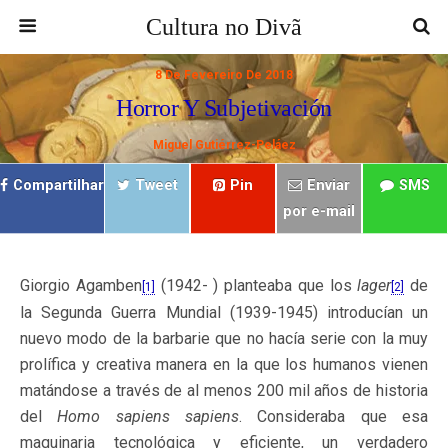
Cultura no Divã
8 De Fevereiro De 2018
Horror Y Subjetivación
Miguel Gutiérrez-Peláez
Compartilhar
Tweet
Pin
Enviar
SMS
por e-mail
Giorgio Agamben
(1942- ) planteaba que los
lager
de
[1]
[2]
la Segunda Guerra Mundial (1939-1945) introducían un
nuevo modo de la barbarie que no hacía serie con la muy
prolífica y creativa manera en la que los humanos vienen
matándose a través de al menos 200 mil años de historia
del
Homo sapiens
sapiens
. Consideraba que esa
maquinaria tecnológica y eficiente, un verdadero