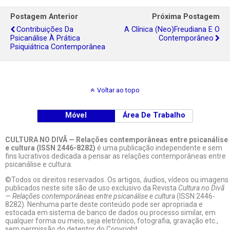
Postagem Anterior
Próxima Postagem
Contribuições Da
A Clínica (Neo)Freudiana E O
Psicanálise À Prática
Contemporâneo
Psiquiátrica Contemporânea
Voltar ao topo
Móvel
Área De Trabalho
CULTURA NO DIVÃ — Relações contemporâneas entre psicanálise
e cultura (ISSN 2446-8282)
é uma publicação independente e sem
fins lucrativos dedicada a pensar as relações contemporâneas entre
psicanálise e cultura.
©Todos os direitos reservados. Os artigos, áudios, vídeos ou imagens
publicados neste site são de uso exclusivo da Revista
Cultura no Divã
— Relações contemporâneas entre psicanálise e cultura
(ISSN 2446-
8282). Nenhuma parte deste conteúdo pode ser apropriada e
estocada em sistema de banco de dados ou processo similar, em
qualquer forma ou meio, seja eletrônico, fotografia, gravação etc.,
sem permissão do detentor do Copyright.