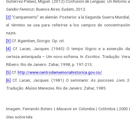
Gutiérrez-Peláez, Miguel. (2012)
Confusión de Lenguas.
Un Retorno a
Sandor Ferenczi.
Buenos Aires: Eudem, 2012.
[2]
“Campamento” en alemán. Posterior a la Segunda Guerra Mundial,
el término se usa para referirse a los campos de concentración
nazis.
[3]
Cf. Agamben, Giorgio. Op. cit.
[4]
Cf. Lacan, Jacques. (1945) O tempo lógico e a asserção da
certeza antecipada – Um novo sofisma. In:
Escritos.
Tradução: Vera
Ribeiro. Rio de Janeiro: Zahar, 1998, p. 197-213.
[5]
Cf.
http://www.centrodememoriahistorica.gov.co/
[6]
Cf. Lacan, Jacques. (1981)
O seminario: As psicoses. Livro 3
.
Tradução: Aluísio Menezes. Rio de Janeiro: Zahar, 1985.
Imagem: Fernando Botero |
Masacre en Colombia
| Colômbia | 2000 |
óleo sobre tela