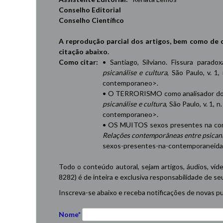
Conselho Editorial
Conselho Científico
A reprodução parcial dos artigos, bem como de 
citação abaixo.
Como citar:
• Santiago, Silviano. Fissura parad
psicanálise e cultura
, São Paulo, v. 1,
contemporaneo
>.
• O TERRORISMO como analisador do 
psicanálise e cultura
, São Paulo, v. 1, 
contemporaneo
>.
• OS MUITOS sexos presentes na cont
Relações contemporâneas entre psicaná
sexos-presentes-na-contemporaneid
Todo o conteúdo autoral, sejam artigos, áudios, víd
8282) é de inteira e exclusiva responsabilidade de se
Inscreva-se abaixo e receba notificações de novas pu
Nome*