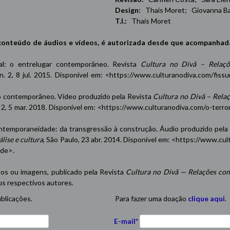
Design:
Thaís Moret; Giovanna Ba
T.I.:
Thaís Moret
conteúdo de áudios e vídeos, é autorizada desde que acompanhad
oxal: o entrelugar contemporâneo. Revista
Cultura no Divã – Relaçõ
 n. 2, 8 jul. 2015. Disponível em: <
https://www.culturanodiva.com/fissu
contemporâneo. Vídeo produzido pela Revista
Cultura no Divã – Rela
n. 2, 5 mar. 2018. Disponível em: <
https://www.culturanodiva.com/o-terro
emporaneidade: da transgressão à construção. Áudio produzido pela
lise e cultura
, São Paulo, 23 abr. 2014. Disponível em: <
https://www.cul
ade
>.
eos ou imagens, publicado pela Revista
Cultura no Divã — Relações con
us respectivos autores.
blicações.
Para fazer uma doação
clique aqui
.
E-mail*