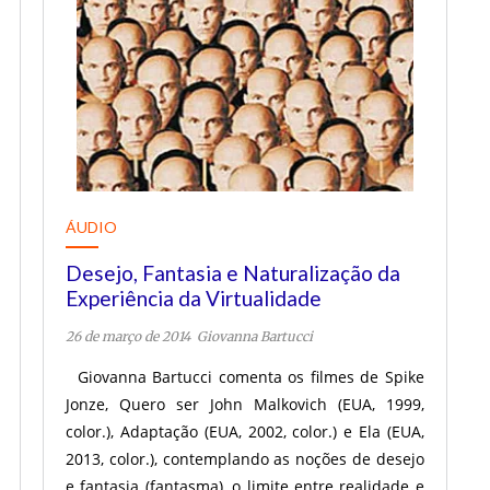
ÁUDIO
Desejo, Fantasia e Naturalização da
Experiência da Virtualidade
26 de março de 2014
Giovanna Bartucci
Giovanna Bartucci comenta os filmes de Spike
Jonze, Quero ser John Malkovich (EUA, 1999,
color.), Adaptação (EUA, 2002, color.) e Ela (EUA,
2013, color.), contemplando as noções de desejo
e fantasia (fantasma), o limite entre realidade e