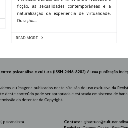
ficção, as sexualidades contemporâneas e a
naturalização da experiência de virtualidade.
Duração:…
READ MORE
re psicanálise e cultura (ISSN 2446-8282)
é uma publicação indep
.
 vídeos ou imagens publicados neste site são de uso exclusivo da Revis
e deste conteúdo pode ser apropriada e estocada em sistema de banco 
 permissão do detentor do Copyright.
 psicanalista
Contato:
gbartucc@culturanodiva
Revisão:
Carmen Costa; Sara Elena