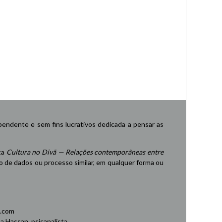
endente e sem fins lucrativos dedicada a pensar as
ta
Cultura no Divã — Relações contemporâneas entre
de dados ou processo similar, em qualquer forma ou
.com
 Hassan, psicanalista