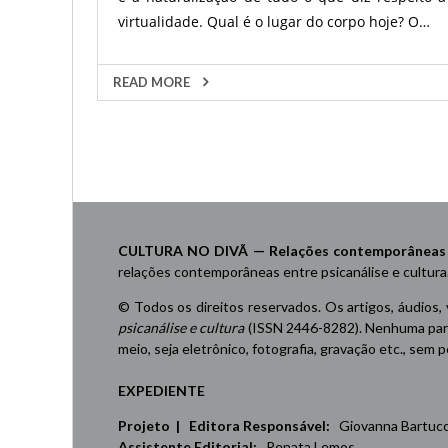
virtualidade. Qual é o lugar do corpo hoje? O…
READ MORE
CULTURA NO DIVÃ — Relações contemporâneas ent
relações contemporâneas entre psicanálise e cultura
© Todos os direitos reservados. Os artigos, áudios,
psicanálise e cultura
(ISSN 2446-8282). Nenhuma part
meio, seja eletrônico, fotografia, gravação etc., sem
EXPEDIENTE
Projeto | Editora Responsável:
Giovanna Bartucci,
Assistente Editorial:
Renata Lemos