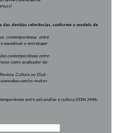
rtucci
a das devidas referências, conforme o modelo de
es contemporâneas entre
ra-paradoxal-o-entrelugar-
ções contemporâneas entre
rismo-como-analisador-do-
 Revista
Cultura no Divã –
turanodiva.com/os-muitos-
temporâneas entre psicanálise e cultura
(ISSN 2446-