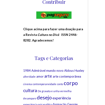
Contribuir
Clique acima para fazer uma doação para
a Revista
Cultura no Divã
ISSN 2446-
8282. Agradecemos!
Tags e Categorias
1984
Admirável mundo novo
Aldous Huxley
arte
amor
arte contemporânea
alteridade
corpo
cinema
contemporaneidade
conto
cultura
De gravata e unha vermelha
desejo
experiência
desamparo
formação
George
experiência psicanalítica