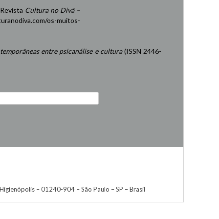
 Revista
Cultura no Divã –
turanodiva.com/os-muitos-
temporâneas entre psicanálise e cultura
(ISSN 2446-
igienópolis – 01240-904 – São Paulo – SP – Brasil