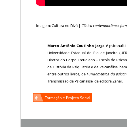
Imagem: Cultura no Divã |
Clínica contemporânea, form
Marco Antônio Coutinho Jorge
é psicanalist
Universidade Estadual do Rio de Janeiro (UE
Diretor do Corpo Freudiano – Escola de Psican
de História da Psiquiatria e da Psicanálise, b
entre outros livros, de
Fundamentos da psicaná
Transmissão da Psicanálise, da editora Zahar.
Navegação
Formação e Projeto Social
de
Post