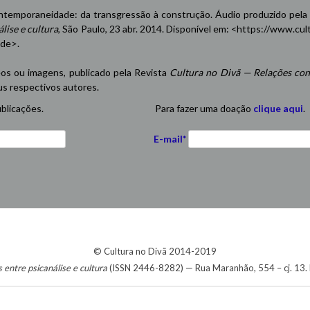
emporaneidade: da transgressão à construção. Áudio produzido pela
lise e cultura
, São Paulo, 23 abr. 2014. Disponível em: <
https://www.cul
ade
>.
eos ou imagens, publicado pela Revista
Cultura no Divã — Relações con
us respectivos autores.
blicações.
Para fazer uma doação
clique aqui
.
E-mail*
© Cultura no Divã 2014-2019
entre psicanálise e cultura
(ISSN 2446-8282) — Rua Maranhão, 554 – cj. 13. H