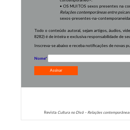
• OS MUITOS sexos presentes na cont
Relações contemporâneas entre psicaná
sexos-presentes-na-contemporaneid
Todo o conteúdo autoral, sejam artigos, áudios, víd
8282) é de inteira e exclusiva responsabilidade de se
Inscreva-se abaixo e receba notificações de novas pu
Nome*
Revista
Cultura no Divã – Relações contemporâneas 