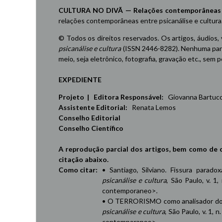
CULTURA NO DIVÃ — Relações contemporâneas ent
relações contemporâneas entre psicanálise e cultura
© Todos os direitos reservados. Os artigos, áudios,
psicanálise e cultura
(ISSN 2446-8282). Nenhuma part
meio, seja eletrônico, fotografia, gravação etc., sem
EXPEDIENTE
Projeto | Editora Responsável:
Giovanna Bartucci,
Assistente Editorial:
Renata Lemos
Conselho Editorial
Conselho Científico
A reprodução parcial dos artigos, bem como de 
citação abaixo.
Como citar:
• Santiago, Silviano. Fissura parad
psicanálise e cultura
, São Paulo, v. 1,
contemporaneo
>.
• O TERRORISMO como analisador do 
psicanálise e cultura
, São Paulo, v. 1, 
contemporaneo
>.