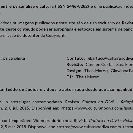
re psicanálise e cultura (ISSN 2446-8282)
é uma publicação indep
.
 vídeos ou imagens publicados neste site são de uso exclusivo da Revis
e deste conteúdo pode ser apropriada e estocada em sistema de banco 
 permissão do detentor do Copyright.
 psicanalista
Contato:
gbartucc@culturanodiva
Revisão:
Carmen Costa; Sara Elena
Design:
Thaís Moret; Giovanna Ba
T.I.:
Thaís Moret
conteúdo de áudios e vídeos, é autorizada desde que acompanhad
oxal: o entrelugar contemporâneo. Revista
Cultura no Divã – Relaçõ
 n. 2, 8 jul. 2015. Disponível em: <
https://www.culturanodiva.com/fissu
contemporâneo. Vídeo produzido pela Revista
Cultura no Divã – Rela
n. 2, 5 mar. 2018. Disponível em: <
https://www.culturanodiva.com/o-terro