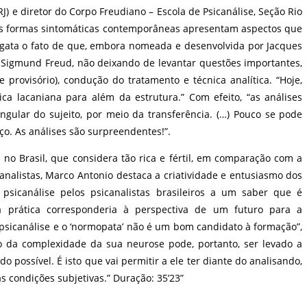
J) e diretor do Corpo Freudiano – Escola de Psicanálise, Seção Rio
 as formas sintomáticas contemporâneas apresentam aspectos que
gata o fato de que, embora nomeada e desenvolvida por Jacques
e Sigmund Freud, não deixando de levantar questões importantes,
e provisório), condução do tratamento e técnica analítica. “Hoje,
ca lacaniana para além da estrutura.” Com efeito, “as análises
gular do sujeito, por meio da transferência. (…) Pouco se pode
o. As análises são surpreendentes!”.
a no Brasil, que considera tão rica e fértil, em comparação com a
analistas, Marco Antonio destaca a criatividade e entusiasmo dos
 psicanálise pelos psicanalistas brasileiros a um saber que é
a prática corresponderia à perspectiva de um futuro para a
psicanálise e o ‘normopata’ não é um bom candidato à formação”,
o da complexidade da sua neurose pode, portanto, ser levado a
o possível. É isto que vai permitir a ele ter diante do analisando,
s condições subjetivas.” Duração: 35’23”