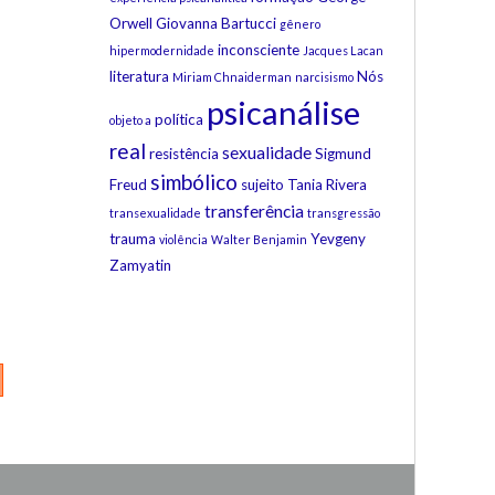
Orwell
Giovanna Bartucci
gênero
inconsciente
hipermodernidade
Jacques Lacan
literatura
Nós
Miriam Chnaiderman
narcisismo
psicanálise
política
objeto a
real
sexualidade
resistência
Sigmund
simbólico
Freud
sujeito
Tania Rivera
transferência
transexualidade
transgressão
trauma
Yevgeny
violência
Walter Benjamin
Zamyatin