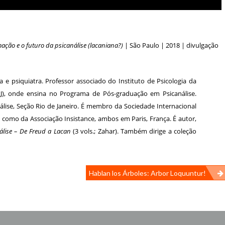
ação e o futuro da psicanálise (lacaniana?)
| São Paulo | 2018 | divulgação
a e psiquiatra. Professor associado do Instituto de Psicologia da
RJ), onde ensina no Programa de Pós-graduação em Psicanálise.
álise, Seção Rio de Janeiro. É membro da Sociedade Internacional
em como da Associação Insistance, ambos em Paris, França. É autor,
lise – De Freud a Lacan
(3 vols.; Zahar). Também dirige a coleção
Hablan los Árboles: Arbor Loquuntur!