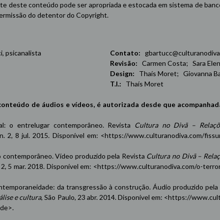
e deste conteúdo pode ser apropriada e estocada em sistema de banco 
 permissão do detentor do Copyright.
 psicanalista
Contato:
gbartucc@culturanodiva
Revisão:
Carmen Costa; Sara Elena
Design:
Thaís Moret; Giovanna Ba
T.I.:
Thaís Moret
conteúdo de áudios e vídeos, é autorizada desde que acompanhad
oxal: o entrelugar contemporâneo. Revista
Cultura no Divã – Relaçõ
 n. 2, 8 jul. 2015. Disponível em: <
https://www.culturanodiva.com/fissu
contemporâneo. Vídeo produzido pela Revista
Cultura no Divã – Rela
n. 2, 5 mar. 2018. Disponível em: <
https://www.culturanodiva.com/o-terro
emporaneidade: da transgressão à construção. Áudio produzido pela
lise e cultura
, São Paulo, 23 abr. 2014. Disponível em: <
https://www.cul
ade
>.