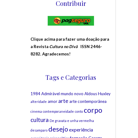
Contribuir
Clique acima para fazer uma doação para
a Revista
Cultura no Divã
ISSN 2446-
8282. Agradecemos!
Tags e Categorias
1984
Admirável mundo novo
Aldous Huxley
arte
amor
arte contemporânea
alteridade
corpo
cinema
contemporaneidade
conto
cultura
De gravata e unha vermelha
desejo
experiência
desamparo