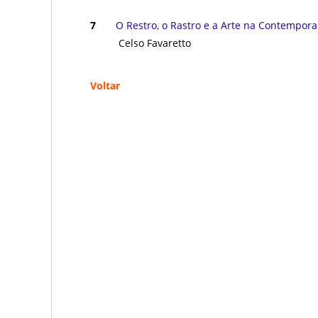
ㅤㅤ ㅤㅤ ㅤㅤ
7
O Restro, o Rastro e a Arte na Contempor
Celso Favaretto
Voltar