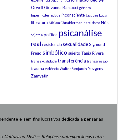
formação
George
experiência psicanalítica
Orwell
Giovanna Bartucci
gênero
inconsciente
hipermodernidade
Jacques Lacan
literatura
Nós
Miriam Chnaiderman
narcisismo
psicanálise
política
objeto a
real
sexualidade
resistência
Sigmund
simbólico
Freud
sujeito
Tania Rivera
transferência
transexualidade
transgressão
trauma
Yevgeny
violência
Walter Benjamin
Zamyatin
endente e sem fins lucrativos dedicada a pensar as
ta
Cultura no Divã — Relações contemporâneas entre