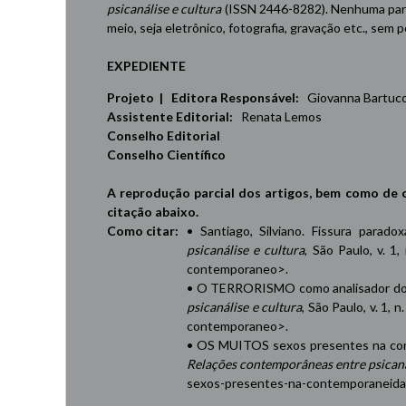
psicanálise e cultura
(ISSN 2446-8282). Nenhuma part
meio, seja eletrônico, fotografia, gravação etc., sem
EXPEDIENTE
Projeto | Editora Responsável:
Giovanna Bartucci,
Assistente Editorial:
Renata Lemos
Conselho Editorial
Conselho Científico
A reprodução parcial dos artigos, bem como de 
citação abaixo.
Como citar:
• Santiago, Silviano. Fissura parad
psicanálise e cultura
, São Paulo, v. 1,
contemporaneo
>.
• O TERRORISMO como analisador do 
psicanálise e cultura
, São Paulo, v. 1, 
contemporaneo
>.
• OS MUITOS sexos presentes na cont
Relações contemporâneas entre psicaná
sexos-presentes-na-contemporaneid