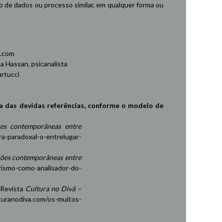
de dados ou processo similar, em qualquer forma ou
.com
 Hassan, psicanalista
rtucci
a das devidas referências, conforme o modelo de
es contemporâneas entre
ra-paradoxal-o-entrelugar-
ções contemporâneas entre
rismo-como-analisador-do-
 Revista
Cultura no Divã –
turanodiva.com/os-muitos-