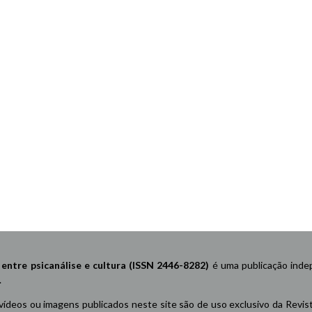
re psicanálise e cultura (ISSN 2446-8282)
é uma publicação indep
.
 vídeos ou imagens publicados neste site são de uso exclusivo da Revis