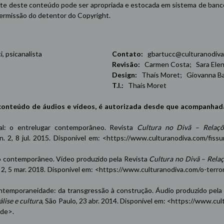
e deste conteúdo pode ser apropriada e estocada em sistema de banco 
 permissão do detentor do Copyright.
 psicanalista
Contato:
gbartucc@culturanodiva
Revisão:
Carmen Costa; Sara Elena
Design:
Thaís Moret; Giovanna Ba
T.I.:
Thaís Moret
conteúdo de áudios e vídeos, é autorizada desde que acompanhad
oxal: o entrelugar contemporâneo. Revista
Cultura no Divã – Relaçõ
 n. 2, 8 jul. 2015. Disponível em: <
https://www.culturanodiva.com/fissu
contemporâneo. Vídeo produzido pela Revista
Cultura no Divã – Rela
n. 2, 5 mar. 2018. Disponível em: <
https://www.culturanodiva.com/o-terro
emporaneidade: da transgressão à construção. Áudio produzido pela
lise e cultura
, São Paulo, 23 abr. 2014. Disponível em: <
https://www.cul
ade
>.