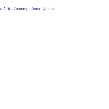
ㅤㅤ ㅤㅤ ㅤㅤ
iquiátrica Contemporânea
(vídeo)