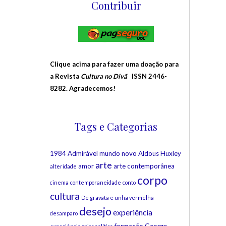
Contribuir
Clique acima para fazer uma doação para
a Revista
Cultura no Divã
ISSN 2446-
8282. Agradecemos!
Tags e Categorias
1984
Admirável mundo novo
Aldous Huxley
arte
amor
arte contemporânea
alteridade
corpo
cinema
contemporaneidade
conto
cultura
De gravata e unha vermelha
desejo
experiência
desamparo