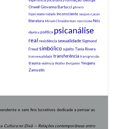
formação
George
experiência psicanalítica
Orwell
Giovanna Bartucci
gênero
inconsciente
hipermodernidade
Jacques Lacan
literatura
Nós
Miriam Chnaiderman
narcisismo
psicanálise
política
objeto a
real
sexualidade
resistência
Sigmund
simbólico
Freud
sujeito
Tania Rivera
transferência
transexualidade
transgressão
trauma
Yevgeny
violência
Walter Benjamin
Zamyatin
endente e sem fins lucrativos dedicada a pensar as
ta
Cultura no Divã — Relações contemporâneas entre