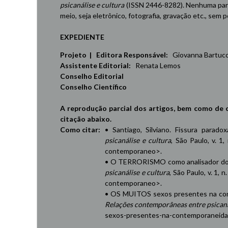
psicanálise e cultura
(ISSN 2446-8282). Nenhuma part
meio, seja eletrônico, fotografia, gravação etc., sem
EXPEDIENTE
Projeto | Editora Responsável:
Giovanna Bartucci,
Assistente Editorial:
Renata Lemos
Conselho Editorial
Conselho Científico
A reprodução parcial dos artigos, bem como de 
citação abaixo.
Como citar:
• Santiago, Silviano. Fissura parad
psicanálise e cultura
, São Paulo, v. 1,
contemporaneo
>.
• O TERRORISMO como analisador do 
psicanálise e cultura
, São Paulo, v. 1, 
contemporaneo
>.
• OS MUITOS sexos presentes na cont
Relações contemporâneas entre psicaná
sexos-presentes-na-contemporaneid