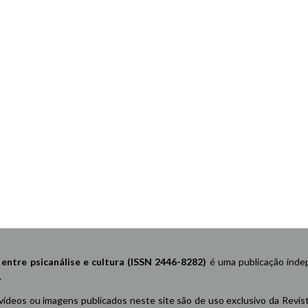
re psicanálise e cultura (ISSN 2446-8282)
é uma publicação indep
.
 vídeos ou imagens publicados neste site são de uso exclusivo da Revis