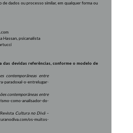
de dados ou processo similar, em qualquer forma ou
.com
 Hassan, psicanalista
rtucci
a das devidas referências, conforme o modelo de
es contemporâneas entre
ra-paradoxal-o-entrelugar-
ções contemporâneas entre
rismo-como-analisador-do-
 Revista
Cultura no Divã –
turanodiva.com/os-muitos-