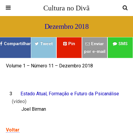
Cultura no Divã
Dezembro 2018
Compartilhar
Tweet
Pin
Enviar
SMS
por e-mail
Volume 1 – Número 11 – Dezembro 2018
ㅤㅤ ㅤㅤ
ㅤㅤ ㅤㅤ ㅤㅤ
3
Estado Atual, Formação e Futuro da Psicanálise
(vídeo)
Joel Birman
Voltar