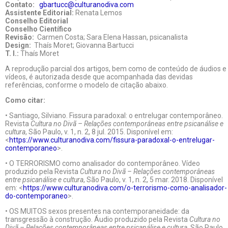
Contato:
gbartucc@culturanodiva.com
Assistente Editorial:
Renata Lemos
Conselho Editorial
Conselho Científico
Revisão:
Carmen Costa; Sara Elena Hassan, psicanalista
Design:
Thaís Moret; Giovanna Bartucci
T. I.:
Thaís Moret
A reprodução parcial dos artigos, bem como de conteúdo de áudios e
vídeos, é autorizada desde que acompanhada das devidas
referências, conforme o modelo de citação abaixo.
Como citar:
• Santiago, Silviano. Fissura paradoxal: o entrelugar contemporâneo.
Revista
Cultura no Divã – Relações contemporâneas entre psicanálise e
cultura
, São Paulo, v. 1, n. 2, 8 jul. 2015. Disponível em:
<
https://www.culturanodiva.com/fissura-paradoxal-o-entrelugar-
contemporaneo
>.
• O TERRORISMO como analisador do contemporâneo. Vídeo
produzido pela Revista
Cultura no Divã – Relações contemporâneas
entre psicanálise e cultura
, São Paulo, v. 1, n. 2, 5 mar. 2018. Disponível
em: <
https://www.culturanodiva.com/o-terrorismo-como-analisador-
do-contemporaneo
>.
• OS MUITOS sexos presentes na contemporaneidade: da
transgressão à construção. Áudio produzido pela Revista
Cultura no
Divã – Relações contemporâneas entre psicanálise e cultura
, São Paulo,