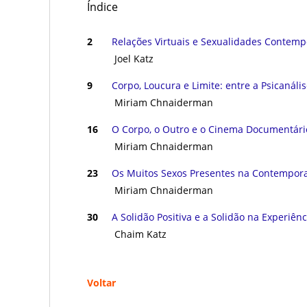
Índice
ㅤㅤ ㅤㅤ ㅤㅤ
2
Relações Virtuais e Sexualidades Contem
Joel Katz
9
Corpo, Loucura e Limite: entre a Psicanál
Miriam Chnaiderman
16
O Corpo, o Outro e o Cinema Documentári
Miriam Chnaiderman
23
Os Muitos Sexos Presentes na Contempor
Miriam Chnaiderman
30
A Solidão Positiva e a Solidão na Experiênc
Chaim Katz
Voltar