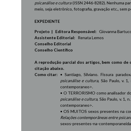
psicanálise e cultura
(ISSN 2446-8282). Nenhuma part
meio, seja eletrônico, fotografia, gravação etc., sem
EXPEDIENTE
Projeto | Editora Responsável:
Giovanna Bartucci,
Assistente Editorial:
Renata Lemos
Conselho Editorial
Conselho Científico
A reprodução parcial dos artigos, bem como de 
citação abaixo.
Como citar:
• Santiago, Silviano. Fissura parad
psicanálise e cultura
, São Paulo, v. 1,
contemporaneo
>.
• O TERRORISMO como analisador do 
psicanálise e cultura
, São Paulo, v. 1, 
contemporaneo
>.
• OS MUITOS sexos presentes na cont
Relações contemporâneas entre psicaná
sexos-presentes-na-contemporaneid