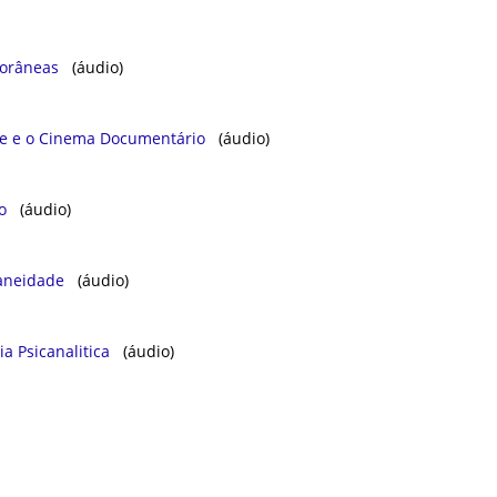
ㅤㅤ ㅤㅤ ㅤㅤ
porâneas
(áudio)
ise e o Cinema Documentário
(áudio)
o
(áudio)
aneidade
(áudio)
ia Psicanalitica
(áudio)