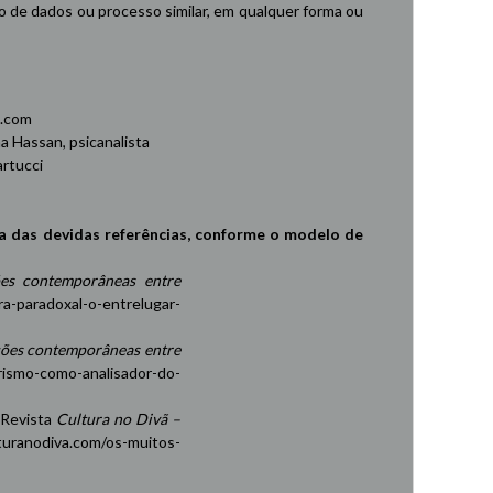
de dados ou processo similar, em qualquer forma ou
.com
 Hassan, psicanalista
rtucci
a das devidas referências, conforme o modelo de
es contemporâneas entre
ra-paradoxal-o-entrelugar-
ções contemporâneas entre
rismo-como-analisador-do-
 Revista
Cultura no Divã –
turanodiva.com/os-muitos-