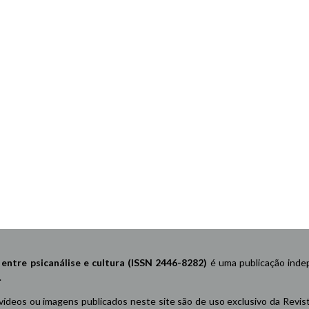
re psicanálise e cultura (ISSN 2446-8282)
é uma publicação indep
.
 vídeos ou imagens publicados neste site são de uso exclusivo da Revis