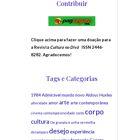
Contribuir
Clique acima para fazer uma doação para
a Revista
Cultura no Divã
ISSN 2446-
8282. Agradecemos!
Tags e Categorias
1984
Admirável mundo novo
Aldous Huxley
arte
amor
arte contemporânea
alteridade
corpo
cinema
contemporaneidade
conto
cultura
De gravata e unha vermelha
desejo
experiência
desamparo