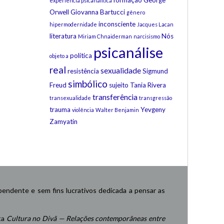
formação
George
experiência psicanalítica
Orwell
Giovanna Bartucci
gênero
inconsciente
hipermodernidade
Jacques Lacan
literatura
Nós
Miriam Chnaiderman
narcisismo
psicanálise
política
objeto a
real
sexualidade
resistência
Sigmund
simbólico
Freud
sujeito
Tania Rivera
transferência
transexualidade
transgressão
trauma
Yevgeny
violência
Walter Benjamin
Zamyatin
endente e sem fins lucrativos dedicada a pensar as
ta
Cultura no Divã — Relações contemporâneas entre