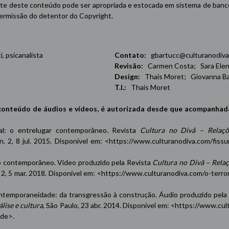
e deste conteúdo pode ser apropriada e estocada em sistema de banco 
 permissão do detentor do Copyright.
 psicanalista
Contato:
gbartucc@culturanodiva
Revisão:
Carmen Costa; Sara Elena
Design:
Thaís Moret; Giovanna Ba
T.I.:
Thaís Moret
conteúdo de áudios e vídeos, é autorizada desde que acompanhad
oxal: o entrelugar contemporâneo. Revista
Cultura no Divã – Relaçõ
 n. 2, 8 jul. 2015. Disponível em: <
https://www.culturanodiva.com/fissu
contemporâneo. Vídeo produzido pela Revista
Cultura no Divã – Rela
n. 2, 5 mar. 2018. Disponível em: <
https://www.culturanodiva.com/o-terro
emporaneidade: da transgressão à construção. Áudio produzido pela
lise e cultura
, São Paulo, 23 abr. 2014. Disponível em: <
https://www.cul
ade
>.