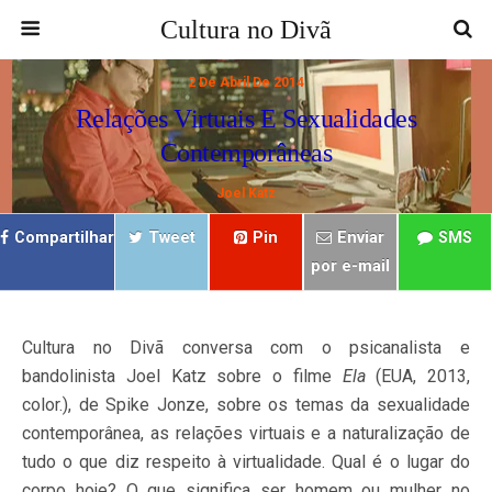
Cultura no Divã
2 De Abril De 2014
Relações Virtuais E Sexualidades
Contemporâneas
Joel Katz
Compartilhar
Tweet
Pin
Enviar
SMS
por e-mail
Cultura no Divã conversa com o psicanalista e
bandolinista Joel Katz sobre o filme
Ela
(EUA, 2013,
color.), de Spike Jonze, sobre os temas da sexualidade
contemporânea, as relações virtuais e a naturalização de
tudo o que diz respeito à virtualidade. Qual é o lugar do
corpo hoje? O que significa ser homem ou mulher no