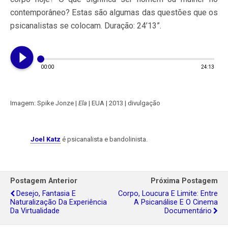
contemporâneo? Estas são algumas das questões que os
psicanalistas se colocam. Duração: 24’13”.
play_circle_filled
00:00
24:13
Imagem: Spike Jonze |
Ela
| EUA | 2013 | divulgação
Joel Katz
é psicanalista e bandolinista.
Postagem Anterior
Próxima Postagem
Desejo, Fantasia E
Corpo, Loucura E Limite: Entre
Naturalização Da Experiência
A Psicanálise E O Cinema
Da Virtualidade
Documentário