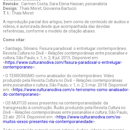
Revisão:
Carmen Costa; Sara Elena Hassan, psicanalista
Design:
Thaís Moret; Giovanna Bartucci
T. I.:
Thaís Moret
A reprodução parcial dos artigos, bem como de conteúdo de áudios e
vídeos, é autorizada desde que acompanhada das devidas
referências, conforme o modelo de citação abaixo.
Como citar:
• Santiago, Silviano. Fissura paradoxal: o entrelugar contemporâneo.
Revista
Cultura no Divã – Relações contemporâneas entre psicanálise e
cultura
, São Paulo, v. 1, n. 2, 8 jul. 2015. Disponível em:
<
https://www.culturanodiva.com/fissura-paradoxal-o-entrelugar-
contemporaneo
>.
• O TERRORISMO como analisador do contemporâneo. Vídeo
produzido pela Revista
Cultura no Divã – Relações contemporâneas
entre psicanálise e cultura
, São Paulo, v. 1, n. 2, 5 mar. 2018. Disponível
em: <
https://www.culturanodiva.com/o-terrorismo-como-analisador-
do-contemporaneo
>.
• OS MUITOS sexos presentes na contemporaneidade: da
transgressão à construção. Áudio produzido pela Revista
Cultura no
Divã – Relações contemporâneas entre psicanálise e cultura
, São Paulo,
23 abr. 2014. Disponível em: <
https://www.culturanodiva.com/os-
muitos-sexos-presentes-na-contemporaneidade
>.