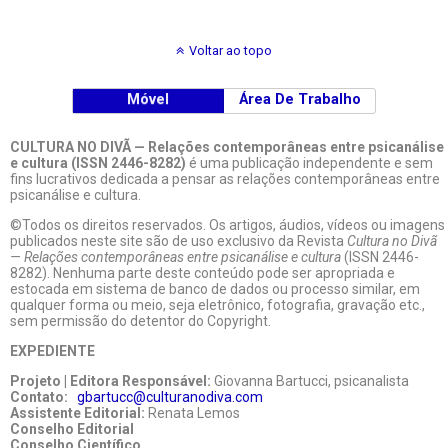
Voltar ao topo
Móvel
Área De Trabalho
CULTURA NO DIVÃ — Relações contemporâneas entre psicanálise
e cultura (ISSN 2446-8282)
é uma publicação independente e sem
fins lucrativos dedicada a pensar as relações contemporâneas entre
psicanálise e cultura.
©Todos os direitos reservados. Os artigos, áudios, vídeos ou imagens
publicados neste site são de uso exclusivo da Revista
Cultura no Divã
— Relações contemporâneas entre psicanálise e cultura
(ISSN 2446-
8282). Nenhuma parte deste conteúdo pode ser apropriada e
estocada em sistema de banco de dados ou processo similar, em
qualquer forma ou meio, seja eletrônico, fotografia, gravação etc.,
sem permissão do detentor do Copyright.
EXPEDIENTE
Projeto | Editora Responsável:
Giovanna Bartucci, psicanalista
Contato:
gbartucc@culturanodiva.com
Assistente Editorial:
Renata Lemos
Conselho Editorial
Conselho Científico