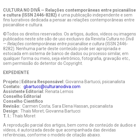
CULTURA NO DIVÃ — Relações contemporâneas entre psicanálise
e cultura (ISSN 2446-8282)
é uma publicação independente e sem
fins lucrativos dedicada a pensar as relações contemporâneas entre
psicanálise e cultura.
©Todos os direitos reservados. Os artigos, áudios, vídeos ou imagens
publicados neste site são de uso exclusivo da Revista
Cultura no Divã
— Relações contemporâneas entre psicanálise e cultura
(ISSN 2446-
8282). Nenhuma parte deste conteúdo pode ser apropriada e
estocada em sistema de banco de dados ou processo similar, em
qualquer forma ou meio, seja eletrônico, fotografia, gravação etc.,
sem permissão do detentor do Copyright.
EXPEDIENTE
Projeto | Editora Responsável:
Giovanna Bartucci, psicanalista
Contato:
gbartucc@culturanodiva.com
Assistente Editorial:
Renata Lemos
Conselho Editorial
Conselho Científico
Revisão:
Carmen Costa; Sara Elena Hassan, psicanalista
Design:
Thaís Moret; Giovanna Bartucci
T. I.:
Thaís Moret
A reprodução parcial dos artigos, bem como de conteúdo de áudios e
vídeos, é autorizada desde que acompanhada das devidas
referências, conforme o modelo de citação abaixo.