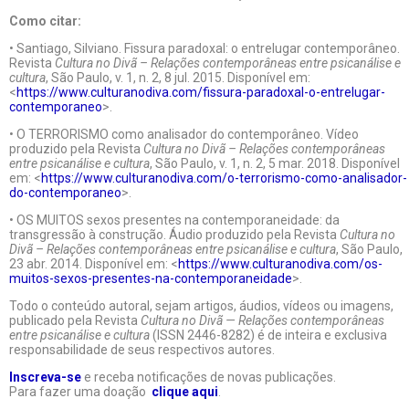
Como citar:
• Santiago, Silviano. Fissura paradoxal: o entrelugar contemporâneo.
Revista
Cultura no Divã – Relações contemporâneas entre psicanálise e
cultura
, São Paulo, v. 1, n. 2, 8 jul. 2015. Disponível em:
<
https://www.culturanodiva.com/fissura-paradoxal-o-entrelugar-
contemporaneo
>.
• O TERRORISMO como analisador do contemporâneo. Vídeo
produzido pela Revista
Cultura no Divã – Relações contemporâneas
entre psicanálise e cultura
, São Paulo, v. 1, n. 2, 5 mar. 2018. Disponível
em: <
https://www.culturanodiva.com/o-terrorismo-como-analisador-
do-contemporaneo
>.
• OS MUITOS sexos presentes na contemporaneidade: da
transgressão à construção. Áudio produzido pela Revista
Cultura no
Divã – Relações contemporâneas entre psicanálise e cultura
, São Paulo,
23 abr. 2014. Disponível em: <
https://www.culturanodiva.com/os-
muitos-sexos-presentes-na-contemporaneidade
>.
Todo o conteúdo autoral, sejam artigos, áudios, vídeos ou imagens,
publicado pela Revista
Cultura no Divã — Relações contemporâneas
entre psicanálise e cultura
(ISSN 2446-8282) é de inteira e exclusiva
responsabilidade de seus respectivos autores.
Inscreva-se
e receba notificações de novas publicações.
Para fazer uma doação
clique aqui
.