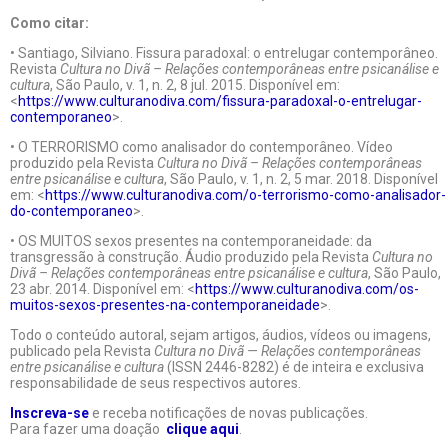
Como citar:
• Santiago, Silviano. Fissura paradoxal: o entrelugar contemporâneo.
Revista
Cultura no Divã – Relações contemporâneas entre psicanálise e
cultura
, São Paulo, v. 1, n. 2, 8 jul. 2015. Disponível em:
<
https://www.culturanodiva.com/fissura-paradoxal-o-entrelugar-
contemporaneo
>.
• O TERRORISMO como analisador do contemporâneo. Vídeo
produzido pela Revista
Cultura no Divã – Relações contemporâneas
entre psicanálise e cultura
, São Paulo, v. 1, n. 2, 5 mar. 2018. Disponível
em: <
https://www.culturanodiva.com/o-terrorismo-como-analisador-
do-contemporaneo
>.
• OS MUITOS sexos presentes na contemporaneidade: da
transgressão à construção. Áudio produzido pela Revista
Cultura no
Divã – Relações contemporâneas entre psicanálise e cultura
, São Paulo,
23 abr. 2014. Disponível em: <
https://www.culturanodiva.com/os-
muitos-sexos-presentes-na-contemporaneidade
>.
Todo o conteúdo autoral, sejam artigos, áudios, vídeos ou imagens,
publicado pela Revista
Cultura no Divã — Relações contemporâneas
entre psicanálise e cultura
(ISSN 2446-8282) é de inteira e exclusiva
responsabilidade de seus respectivos autores.
Inscreva-se
e receba notificações de novas publicações.
Para fazer uma doação
clique aqui
.