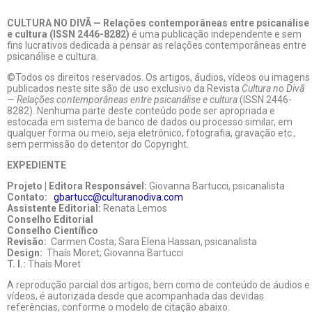
CULTURA NO DIVÃ — Relações contemporâneas entre psicanálise
e cultura (ISSN 2446-8282)
é uma publicação independente e sem
fins lucrativos dedicada a pensar as relações contemporâneas entre
psicanálise e cultura.
©Todos os direitos reservados. Os artigos, áudios, vídeos ou imagens
publicados neste site são de uso exclusivo da Revista
Cultura no Divã
— Relações contemporâneas entre psicanálise e cultura
(ISSN 2446-
8282). Nenhuma parte deste conteúdo pode ser apropriada e
estocada em sistema de banco de dados ou processo similar, em
qualquer forma ou meio, seja eletrônico, fotografia, gravação etc.,
sem permissão do detentor do Copyright.
EXPEDIENTE
Projeto | Editora Responsável:
Giovanna Bartucci, psicanalista
Contato:
gbartucc@culturanodiva.com
Assistente Editorial:
Renata Lemos
Conselho Editorial
Conselho Científico
Revisão:
Carmen Costa; Sara Elena Hassan, psicanalista
Design:
Thaís Moret; Giovanna Bartucci
T. I.:
Thaís Moret
A reprodução parcial dos artigos, bem como de conteúdo de áudios e
vídeos, é autorizada desde que acompanhada das devidas
referências, conforme o modelo de citação abaixo.