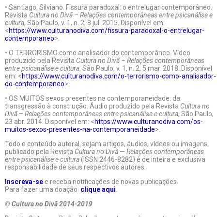
• Santiago, Silviano. Fissura paradoxal: o entrelugar contemporâneo.
Revista
Cultura no Divã – Relações contemporâneas entre psicanálise e
cultura
, São Paulo, v. 1, n. 2, 8 jul. 2015. Disponível em:
<
https://www.culturanodiva.com/fissura-paradoxal-o-entrelugar-
contemporaneo
>.
• O TERRORISMO como analisador do contemporâneo. Vídeo
produzido pela Revista
Cultura no Divã – Relações contemporâneas
entre psicanálise e cultura
, São Paulo, v. 1, n. 2, 5 mar. 2018. Disponível
em: <
https://www.culturanodiva.com/o-terrorismo-como-analisador-
do-contemporaneo
>.
• OS MUITOS sexos presentes na contemporaneidade: da
transgressão à construção. Áudio produzido pela Revista
Cultura no
Divã – Relações contemporâneas entre psicanálise e cultura
, São Paulo,
23 abr. 2014. Disponível em: <
https://www.culturanodiva.com/os-
muitos-sexos-presentes-na-contemporaneidade
>.
Todo o conteúdo autoral, sejam artigos, áudios, vídeos ou imagens,
publicado pela Revista
Cultura no Divã — Relações contemporâneas
entre psicanálise e cultura
(ISSN 2446-8282) é de inteira e exclusiva
responsabilidade de seus respectivos autores.
Inscreva-se
e receba notificações de novas publicações.
Para fazer uma doação
clique aqui
.
© Cultura no Divã 2014-2019