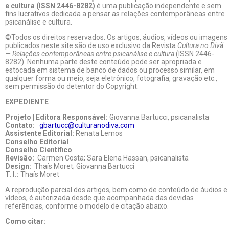
e cultura (ISSN 2446-8282)
é uma publicação independente e sem
fins lucrativos dedicada a pensar as relações contemporâneas entre
psicanálise e cultura.
©Todos os direitos reservados. Os artigos, áudios, vídeos ou imagens
publicados neste site são de uso exclusivo da Revista
Cultura no Divã
— Relações contemporâneas entre psicanálise e cultura
(ISSN 2446-
8282). Nenhuma parte deste conteúdo pode ser apropriada e
estocada em sistema de banco de dados ou processo similar, em
qualquer forma ou meio, seja eletrônico, fotografia, gravação etc.,
sem permissão do detentor do Copyright.
EXPEDIENTE
Projeto | Editora Responsável:
Giovanna Bartucci, psicanalista
Contato:
gbartucc@culturanodiva.com
Assistente Editorial:
Renata Lemos
Conselho Editorial
Conselho Científico
Revisão:
Carmen Costa; Sara Elena Hassan, psicanalista
Design:
Thaís Moret; Giovanna Bartucci
T. I.:
Thaís Moret
A reprodução parcial dos artigos, bem como de conteúdo de áudios e
vídeos, é autorizada desde que acompanhada das devidas
referências, conforme o modelo de citação abaixo.
Como citar: