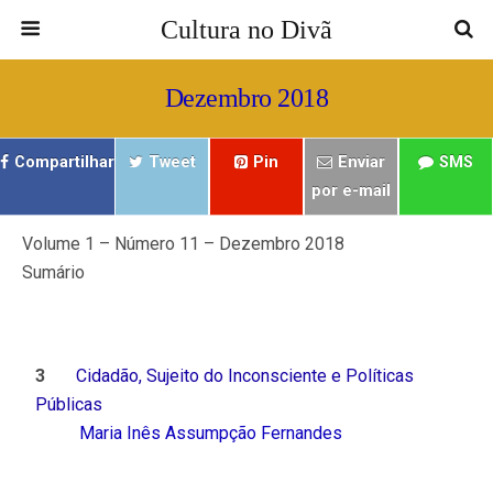
Cultura no Divã
Dezembro 2018
Compartilhar
Tweet
Pin
Enviar
SMS
por e-mail
Volume 1 – Número 11 – Dezembro 2018
Sumário
ㅤㅤ ㅤㅤ
ㅤㅤ ㅤㅤ ㅤㅤ
3
Cidadão, Sujeito do Inconsciente e Políticas
Públicas
Maria Inês Assumpção Fernandes