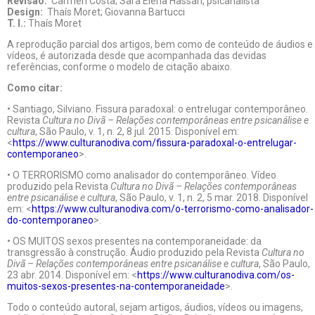
Revisão:
Carmen Costa; Sara Elena Hassan, psicanalista
Design:
Thaís Moret; Giovanna Bartucci
T. I.:
Thaís Moret
A reprodução parcial dos artigos, bem como de conteúdo de áudios e
vídeos, é autorizada desde que acompanhada das devidas
referências, conforme o modelo de citação abaixo.
Como citar:
• Santiago, Silviano. Fissura paradoxal: o entrelugar contemporâneo.
Revista
Cultura no Divã – Relações contemporâneas entre psicanálise e
cultura
, São Paulo, v. 1, n. 2, 8 jul. 2015. Disponível em:
<
https://www.culturanodiva.com/fissura-paradoxal-o-entrelugar-
contemporaneo
>.
• O TERRORISMO como analisador do contemporâneo. Vídeo
produzido pela Revista
Cultura no Divã – Relações contemporâneas
entre psicanálise e cultura
, São Paulo, v. 1, n. 2, 5 mar. 2018. Disponível
em: <
https://www.culturanodiva.com/o-terrorismo-como-analisador-
do-contemporaneo
>.
• OS MUITOS sexos presentes na contemporaneidade: da
transgressão à construção. Áudio produzido pela Revista
Cultura no
Divã – Relações contemporâneas entre psicanálise e cultura
, São Paulo,
23 abr. 2014. Disponível em: <
https://www.culturanodiva.com/os-
muitos-sexos-presentes-na-contemporaneidade
>.
Todo o conteúdo autoral, sejam artigos, áudios, vídeos ou imagens,