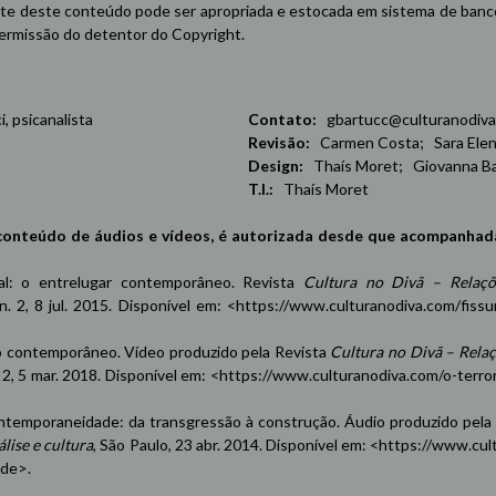
e deste conteúdo pode ser apropriada e estocada em sistema de banco 
 permissão do detentor do Copyright.
 psicanalista
Contato:
gbartucc@culturanodiva
Revisão:
Carmen Costa; Sara Elena
Design:
Thaís Moret; Giovanna Ba
T.I.:
Thaís Moret
conteúdo de áudios e vídeos, é autorizada desde que acompanhad
oxal: o entrelugar contemporâneo. Revista
Cultura no Divã – Relaçõ
 n. 2, 8 jul. 2015. Disponível em: <
https://www.culturanodiva.com/fissu
contemporâneo. Vídeo produzido pela Revista
Cultura no Divã – Rela
n. 2, 5 mar. 2018. Disponível em: <
https://www.culturanodiva.com/o-terro
emporaneidade: da transgressão à construção. Áudio produzido pela
lise e cultura
, São Paulo, 23 abr. 2014. Disponível em: <
https://www.cul
ade
>.