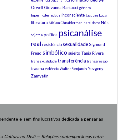
formação
George
experiência psicanalítica
Orwell
Giovanna Bartucci
gênero
inconsciente
hipermodernidade
Jacques Lacan
literatura
Nós
Miriam Chnaiderman
narcisismo
psicanálise
política
objeto a
real
sexualidade
resistência
Sigmund
simbólico
Freud
sujeito
Tania Rivera
transferência
transexualidade
transgressão
trauma
Yevgeny
violência
Walter Benjamin
Zamyatin
endente e sem fins lucrativos dedicada a pensar as
ta
Cultura no Divã — Relações contemporâneas entre