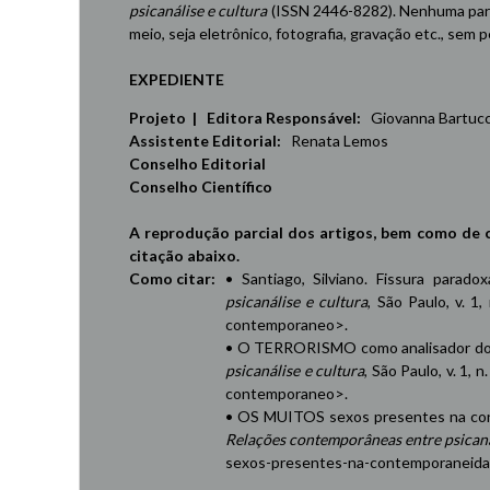
psicanálise e cultura
(ISSN 2446-8282). Nenhuma part
meio, seja eletrônico, fotografia, gravação etc., sem
EXPEDIENTE
Projeto | Editora Responsável:
Giovanna Bartucci,
Assistente Editorial:
Renata Lemos
Conselho Editorial
Conselho Científico
A reprodução parcial dos artigos, bem como de 
citação abaixo.
Como citar:
• Santiago, Silviano. Fissura parad
psicanálise e cultura
, São Paulo, v. 1,
contemporaneo
>.
• O TERRORISMO como analisador do 
psicanálise e cultura
, São Paulo, v. 1, 
contemporaneo
>.
• OS MUITOS sexos presentes na cont
Relações contemporâneas entre psicaná
sexos-presentes-na-contemporaneid