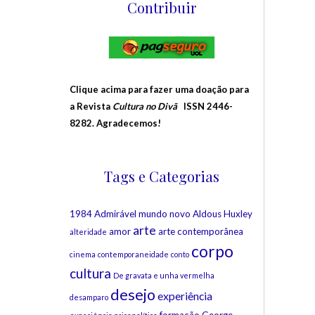
Contribuir
Clique acima para fazer uma doação para
a Revista
Cultura no Divã
ISSN 2446-
8282. Agradecemos!
Tags e Categorias
1984
Admirável mundo novo
Aldous Huxley
arte
amor
arte contemporânea
alteridade
corpo
cinema
contemporaneidade
conto
cultura
De gravata e unha vermelha
desejo
experiência
desamparo