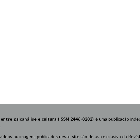
re psicanálise e cultura (ISSN 2446-8282)
é uma publicação indep
.
 vídeos ou imagens publicados neste site são de uso exclusivo da Revis