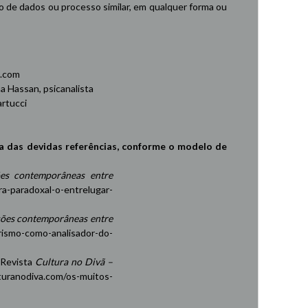
de dados ou processo similar, em qualquer forma ou
.com
 Hassan, psicanalista
rtucci
a das devidas referências, conforme o modelo de
es contemporâneas entre
ra-paradoxal-o-entrelugar-
ções contemporâneas entre
rismo-como-analisador-do-
 Revista
Cultura no Divã –
turanodiva.com/os-muitos-