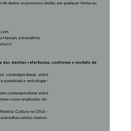
de dados ou processo similar, em qualquer forma ou
.com
 Hassan, psicanalista
rtucci
a das devidas referências, conforme o modelo de
es contemporâneas entre
ra-paradoxal-o-entrelugar-
ções contemporâneas entre
rismo-como-analisador-do-
 Revista
Cultura no Divã –
turanodiva.com/os-muitos-