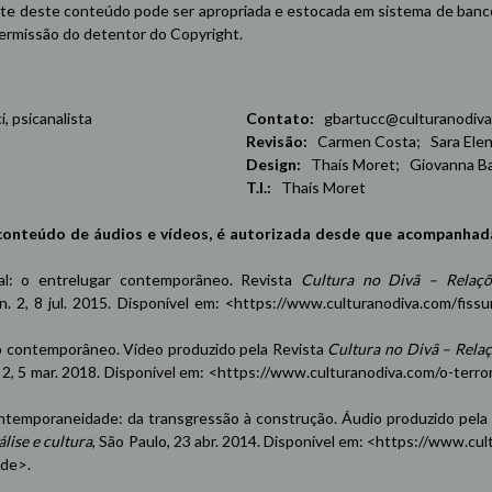
e deste conteúdo pode ser apropriada e estocada em sistema de banco 
 permissão do detentor do Copyright.
 psicanalista
Contato:
gbartucc@culturanodiva
Revisão:
Carmen Costa; Sara Elena
Design:
Thaís Moret; Giovanna Ba
T.I.:
Thaís Moret
conteúdo de áudios e vídeos, é autorizada desde que acompanhad
oxal: o entrelugar contemporâneo. Revista
Cultura no Divã – Relaçõ
 n. 2, 8 jul. 2015. Disponível em: <
https://www.culturanodiva.com/fissu
contemporâneo. Vídeo produzido pela Revista
Cultura no Divã – Rela
n. 2, 5 mar. 2018. Disponível em: <
https://www.culturanodiva.com/o-terro
emporaneidade: da transgressão à construção. Áudio produzido pela
lise e cultura
, São Paulo, 23 abr. 2014. Disponível em: <
https://www.cul
ade
>.