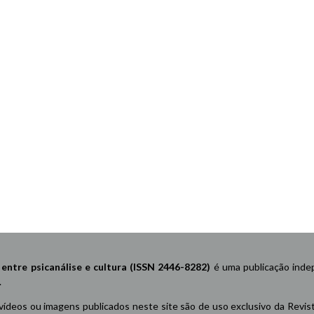
re psicanálise e cultura (ISSN 2446-8282)
é uma publicação indep
.
 vídeos ou imagens publicados neste site são de uso exclusivo da Revis