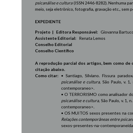
psicanálise e cultura
(ISSN 2446-8282). Nenhuma part
meio, seja eletrônico, fotografia, gravação etc., sem
EXPEDIENTE
Projeto | Editora Responsável:
Giovanna Bartucci,
Assistente Editorial:
Renata Lemos
Conselho Editorial
Conselho Científico
A reprodução parcial dos artigos, bem como de 
citação abaixo.
Como citar:
• Santiago, Silviano. Fissura parad
psicanálise e cultura
, São Paulo, v. 1,
contemporaneo
>.
• O TERRORISMO como analisador do 
psicanálise e cultura
, São Paulo, v. 1, 
contemporaneo
>.
• OS MUITOS sexos presentes na cont
Relações contemporâneas entre psicaná
sexos-presentes-na-contemporaneid