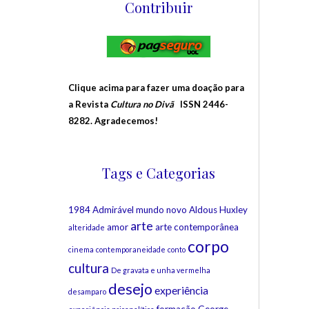
Contribuir
Clique acima para fazer uma doação para
a Revista
Cultura no Divã
ISSN 2446-
8282. Agradecemos!
Tags e Categorias
1984
Admirável mundo novo
Aldous Huxley
arte
amor
arte contemporânea
alteridade
corpo
cinema
contemporaneidade
conto
cultura
De gravata e unha vermelha
desejo
experiência
desamparo