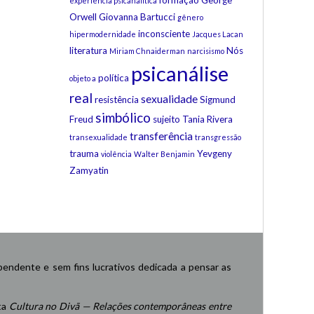
formação
George
experiência psicanalítica
Orwell
Giovanna Bartucci
gênero
inconsciente
hipermodernidade
Jacques Lacan
literatura
Nós
Miriam Chnaiderman
narcisismo
psicanálise
política
objeto a
real
sexualidade
resistência
Sigmund
simbólico
Freud
sujeito
Tania Rivera
transferência
transexualidade
transgressão
trauma
Yevgeny
violência
Walter Benjamin
Zamyatin
endente e sem fins lucrativos dedicada a pensar as
ta
Cultura no Divã — Relações contemporâneas entre