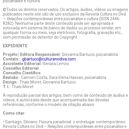
psicanálise e cultura.
©Todos os direitos reservados. Os artigos, áudios, vídeos ou imagens
publicados neste site são de uso exclusivo da Revista
Cultura no Divã
— Relações contemporâneas entre psicanálise e cultura
(ISSN 2446-
8282). Nenhuma parte deste conteúdo pode ser apropriada e
estocada em sistema de banco de dados ou processo similar, em
qualquer forma ou meio, seja eletrônico, fotografia, gravação etc.,
sem permissão do detentor do Copyright.
EXPEDIENTE
Projeto | Editora Responsável:
Giovanna Bartucci, psicanalista
Contato:
gbartucc@culturanodiva.com
Assistente Editorial:
Renata Lemos
Conselho Editorial
Conselho Científico
Revisão:
Carmen Costa; Sara Elena Hassan, psicanalista
Design:
Thaís Moret; Giovanna Bartucci
T. I.:
Thaís Moret
A reprodução parcial dos artigos, bem como de conteúdo de áudios e
vídeos, é autorizada desde que acompanhada das devidas
referências, conforme o modelo de citação abaixo.
Como citar:
• Santiago, Silviano. Fissura paradoxal: o entrelugar contemporâneo.
Revista
Cultura no Divã – Relações contemporâneas entre psicanálise e