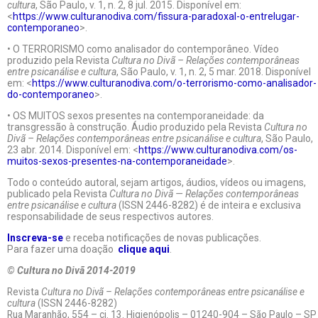
cultura
, São Paulo, v. 1, n. 2, 8 jul. 2015. Disponível em:
<
https://www.culturanodiva.com/fissura-paradoxal-o-entrelugar-
contemporaneo
>.
• O TERRORISMO como analisador do contemporâneo. Vídeo
produzido pela Revista
Cultura no Divã – Relações contemporâneas
entre psicanálise e cultura
, São Paulo, v. 1, n. 2, 5 mar. 2018. Disponível
em: <
https://www.culturanodiva.com/o-terrorismo-como-analisador-
do-contemporaneo
>.
• OS MUITOS sexos presentes na contemporaneidade: da
transgressão à construção. Áudio produzido pela Revista
Cultura no
Divã – Relações contemporâneas entre psicanálise e cultura
, São Paulo,
23 abr. 2014. Disponível em: <
https://www.culturanodiva.com/os-
muitos-sexos-presentes-na-contemporaneidade
>.
Todo o conteúdo autoral, sejam artigos, áudios, vídeos ou imagens,
publicado pela Revista
Cultura no Divã — Relações contemporâneas
entre psicanálise e cultura
(ISSN 2446-8282) é de inteira e exclusiva
responsabilidade de seus respectivos autores.
Inscreva-se
e receba notificações de novas publicações.
Para fazer uma doação
clique aqui
.
© Cultura no Divã 2014-2019
Revista
Cultura no Divã – Relações contemporâneas entre psicanálise e
cultura
(ISSN 2446-8282)
Rua Maranhão, 554 – cj. 13. Higienópolis – 01240-904 – São Paulo – SP