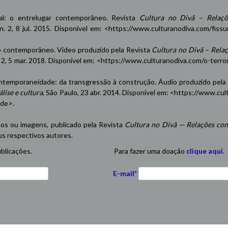
oxal: o entrelugar contemporâneo. Revista
Cultura no Divã – Relaçõ
 n. 2, 8 jul. 2015. Disponível em: <
https://www.culturanodiva.com/fissu
contemporâneo. Vídeo produzido pela Revista
Cultura no Divã – Rela
n. 2, 5 mar. 2018. Disponível em: <
https://www.culturanodiva.com/o-terro
emporaneidade: da transgressão à construção. Áudio produzido pela
lise e cultura
, São Paulo, 23 abr. 2014. Disponível em: <
https://www.cul
ade
>.
eos ou imagens, publicado pela Revista
Cultura no Divã — Relações con
us respectivos autores.
blicações.
Para fazer uma doação
clique aqui
.
E-mail*