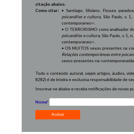
citação abaixo.
Como citar:
• Santiago, Silviano. Fissura parad
psicanálise e cultura
, São Paulo, v. 1,
contemporaneo
>.
• O TERRORISMO como analisador do 
psicanálise e cultura
, São Paulo, v. 1, 
contemporaneo
>.
• OS MUITOS sexos presentes na cont
Relações contemporâneas entre psicaná
sexos-presentes-na-contemporaneid
Todo o conteúdo autoral, sejam artigos, áudios, víd
8282) é de inteira e exclusiva responsabilidade de se
Inscreva-se abaixo e receba notificações de novas pu
Nome*