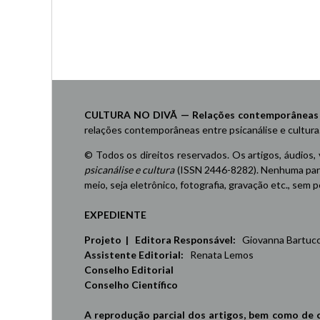
Navegação
por
posts
CULTURA NO DIVÃ — Relações contemporâneas ent
relações contemporâneas entre psicanálise e cultura
© Todos os direitos reservados. Os artigos, áudios,
psicanálise e cultura
(ISSN 2446-8282). Nenhuma part
meio, seja eletrônico, fotografia, gravação etc., sem
EXPEDIENTE
Projeto | Editora Responsável:
Giovanna Bartucci,
Assistente Editorial:
Renata Lemos
Conselho Editorial
Conselho Científico
A reprodução parcial dos artigos, bem como de 