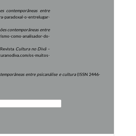
es contemporâneas entre
ra-paradoxal-o-entrelugar-
ções contemporâneas entre
rismo-como-analisador-do-
 Revista
Cultura no Divã –
turanodiva.com/os-muitos-
temporâneas entre psicanálise e cultura
(ISSN 2446-