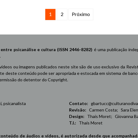
1
2
Próximo
re psicanálise e cultura (ISSN 2446-8282)
é uma publicação indep
.
 vídeos ou imagens publicados neste site são de uso exclusivo da Revis
e deste conteúdo pode ser apropriada e estocada em sistema de banco 
 permissão do detentor do Copyright.
 psicanalista
Contato:
gbartucc@culturanodiva
Revisão:
Carmen Costa; Sara Elena
Design:
Thaís Moret; Giovanna Ba
T.I.:
Thaís Moret
conteúdo de áudios e vídeos, é autorizada desde que acompanhad