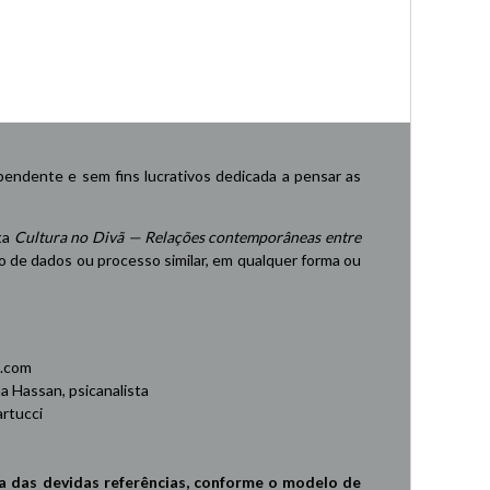
endente e sem fins lucrativos dedicada a pensar as
ta
Cultura no Divã — Relações contemporâneas entre
de dados ou processo similar, em qualquer forma ou
.com
 Hassan, psicanalista
rtucci
a das devidas referências, conforme o modelo de