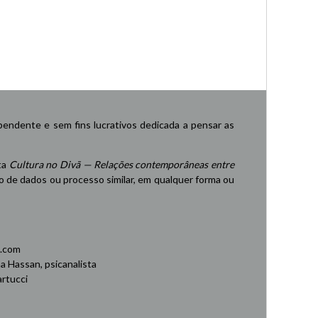
endente e sem fins lucrativos dedicada a pensar as
ta
Cultura no Divã — Relações contemporâneas entre
de dados ou processo similar, em qualquer forma ou
.com
 Hassan, psicanalista
rtucci