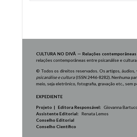
CULTURA NO DIVÃ — Relações contemporâneas ent
relações contemporâneas entre psicanálise e cultura
© Todos os direitos reservados. Os artigos, áudios,
psicanálise e cultura
(ISSN 2446-8282). Nenhuma part
meio, seja eletrônico, fotografia, gravação etc., sem
EXPEDIENTE
Projeto | Editora Responsável:
Giovanna Bartucci,
Assistente Editorial:
Renata Lemos
Conselho Editorial
Conselho Científico