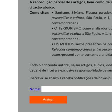
A reprodução parcial dos artigos, bem como de 
citação abaixo.
Como citar:
• Santiago, Silviano. Fissura parad
psicanálise e cultura
, São Paulo, v. 1,
contemporaneo
>.
• O TERRORISMO como analisador do 
psicanálise e cultura
, São Paulo, v. 1, 
contemporaneo
>.
• OS MUITOS sexos presentes na cont
Relações contemporâneas entre psicaná
sexos-presentes-na-contemporaneid
Todo o conteúdo autoral, sejam artigos, áudios, víd
8282) é de inteira e exclusiva responsabilidade de se
Inscreva-se abaixo e receba notificações de novas pu
Nome*