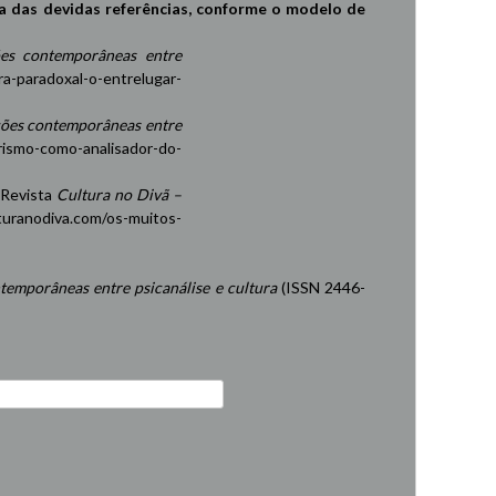
a das devidas referências, conforme o modelo de
es contemporâneas entre
ra-paradoxal-o-entrelugar-
ções contemporâneas entre
rismo-como-analisador-do-
 Revista
Cultura no Divã –
turanodiva.com/os-muitos-
temporâneas entre psicanálise e cultura
(ISSN 2446-