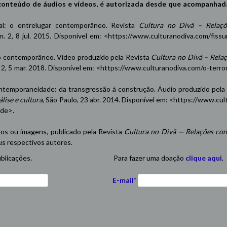
conteúdo de áudios e vídeos, é autorizada desde que acompanhad
oxal: o entrelugar contemporâneo. Revista
Cultura no Divã – Relaçõ
 n. 2, 8 jul. 2015. Disponível em: <
https://www.culturanodiva.com/fissu
contemporâneo. Vídeo produzido pela Revista
Cultura no Divã – Rela
n. 2, 5 mar. 2018. Disponível em: <
https://www.culturanodiva.com/o-terro
emporaneidade: da transgressão à construção. Áudio produzido pela
lise e cultura
, São Paulo, 23 abr. 2014. Disponível em: <
https://www.cul
ade
>.
eos ou imagens, publicado pela Revista
Cultura no Divã — Relações con
us respectivos autores.
blicações.
Para fazer uma doação
clique aqui
.
E-mail*