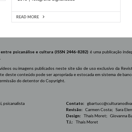
READ MORE
re psicanálise e cultura (ISSN 2446-8282)
é uma publicação indep
.
 vídeos ou imagens publicados neste site são de uso exclusivo da Revis
e deste conteúdo pode ser apropriada e estocada em sistema de banco 
 permissão do detentor do Copyright.
 psicanalista
Contato:
gbartucc@culturanodiva
Revisão:
Carmen Costa; Sara Elena
Design:
Thaís Moret; Giovanna Ba
T.I.:
Thaís Moret