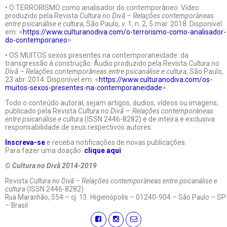
• O TERRORISMO como analisador do contemporâneo. Vídeo
produzido pela Revista
Cultura no Divã – Relações contemporâneas
entre psicanálise e cultura
, São Paulo, v. 1, n. 2, 5 mar. 2018. Disponível
em: <
https://www.culturanodiva.com/o-terrorismo-como-analisador-
do-contemporaneo
>.
• OS MUITOS sexos presentes na contemporaneidade: da
transgressão à construção. Áudio produzido pela Revista
Cultura no
Divã – Relações contemporâneas entre psicanálise e cultura
, São Paulo,
23 abr. 2014. Disponível em: <
https://www.culturanodiva.com/os-
muitos-sexos-presentes-na-contemporaneidade
>.
Todo o conteúdo autoral, sejam artigos, áudios, vídeos ou imagens,
publicado pela Revista
Cultura no Divã — Relações contemporâneas
entre psicanálise e cultura
(ISSN 2446-8282) é de inteira e exclusiva
responsabilidade de seus respectivos autores.
Inscreva-se
e receba notificações de novas publicações.
Para fazer uma doação
clique aqui
.
© Cultura no Divã 2014-2019
Revista
Cultura no Divã – Relações contemporâneas entre psicanálise e
cultura
(ISSN 2446-8282)
Rua Maranhão, 554 – cj. 13. Higienópolis – 01240-904 – São Paulo – SP
– Brasil