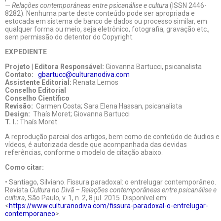
— Relações contemporâneas entre psicanálise e cultura
(ISSN 2446-
8282). Nenhuma parte deste conteúdo pode ser apropriada e
estocada em sistema de banco de dados ou processo similar, em
qualquer forma ou meio, seja eletrônico, fotografia, gravação etc.,
sem permissão do detentor do Copyright.
EXPEDIENTE
Projeto | Editora Responsável:
Giovanna Bartucci, psicanalista
Contato:
gbartucc@culturanodiva.com
Assistente Editorial:
Renata Lemos
Conselho Editorial
Conselho Científico
Revisão:
Carmen Costa; Sara Elena Hassan, psicanalista
Design:
Thaís Moret; Giovanna Bartucci
T. I.:
Thaís Moret
A reprodução parcial dos artigos, bem como de conteúdo de áudios e
vídeos, é autorizada desde que acompanhada das devidas
referências, conforme o modelo de citação abaixo.
Como citar:
• Santiago, Silviano. Fissura paradoxal: o entrelugar contemporâneo.
Revista
Cultura no Divã – Relações contemporâneas entre psicanálise e
cultura
, São Paulo, v. 1, n. 2, 8 jul. 2015. Disponível em:
<
https://www.culturanodiva.com/fissura-paradoxal-o-entrelugar-
contemporaneo
>.